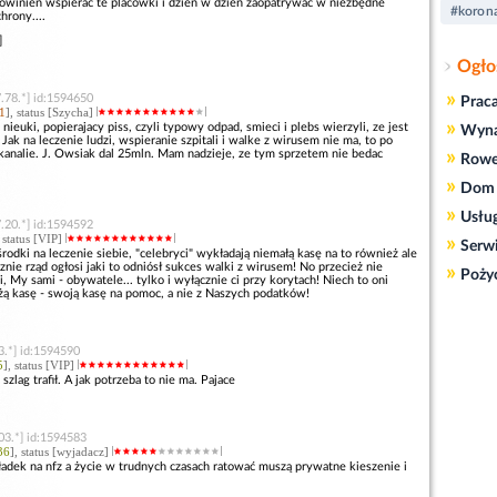
owinien wspierać te placówki i dzień w dzień zaopatrywac w niezbędne
#koron
hrony....
]
Ogło
»
.78.*] id:1594650
Prac
1
], status [Szycha]
»
nieuki, popierajacy piss, czyli typowy odpad, smieci i plebs wierzyli, ze jest
Wyn
? Jak na leczenie ludzi, wspieranie szpitali i walke z wirusem nie ma, to po
»
kanalie. J. Owsiak dal 25mln. Mam nadzieje, ze tym sprzetem nie bedac
Rowe
»
Dom 
»
Usłu
.20.*] id:1594592
, status [VIP]
»
Serw
odki na leczenie siebie, "celebryci" wykładają niemałą kasę na to również ale
znie rząd ogłosi jaki to odniósł sukces walki z wirusem! No przecież nie
»
Poży
ci, My sami - obywatele... tylko i wyłącznie ci przy korytach! Niech to oni
żą kasę - swoją kasę na pomoc, a nie z Naszych podatków!
3.*] id:1594590
5
], status [VIP]
szlag trafił. A jak potrzeba to nie ma. Pajace
03.*] id:1594583
36
], status [wyjadacz]
składek na nfz a życie w trudnych czasach ratować muszą prywatne kieszenie i