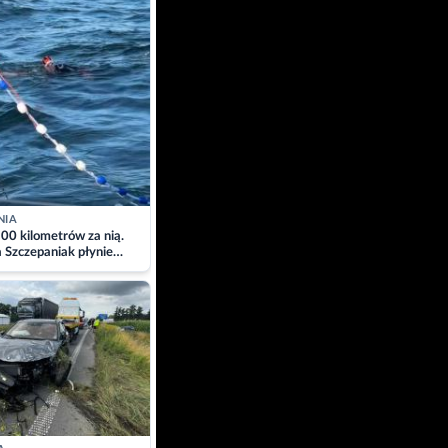
NIA
00 kilometrów za nią.
a Szczepaniak płynie
łtyk dla Piotra.
zacja