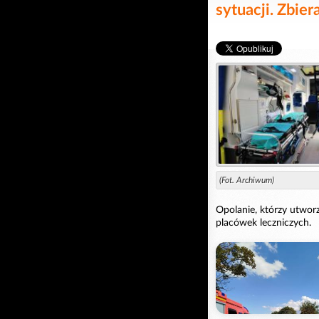
sytuacji. Zbie
(Fot. Archiwum)
Opolanie, którzy utworzy
placówek leczniczych.