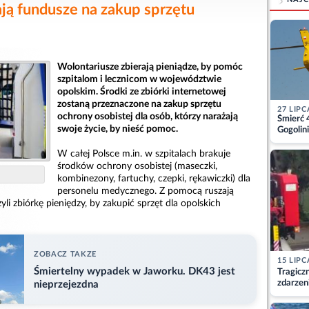
rają fundusze na zakup sprzętu
Wolontariusze zbierają pieniądze, by pomóc
szpitalom i lecznicom w województwie
opolskim. Środki ze zbiórki internetowej
zostaną przeznaczone na zakup sprzętu
27 LIPC
ochrony osobistej dla osób, którzy narażają
Śmierć 
swoje życie, by nieść pomoc.
Gogolini
matkę
W całej Polsce m.in. w szpitalach brakuje
środków ochrony osobistej (maseczki,
kombinezony, fartuchy, czepki, rękawiczki) dla
personelu medycznego. Z pomocą ruszają
li zbiórkę pieniędzy, by zakupić sprzęt dla opolskich
ZOBACZ TAKZE
15 LIPC
Śmiertelny wypadek w Jaworku. DK43 jest
Tragicz
zdarzen
nieprzejezdna