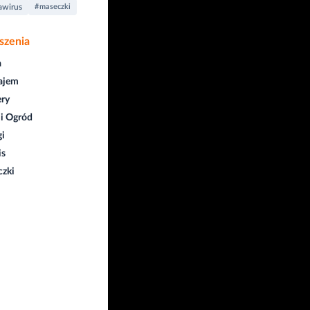
awirus
#maseczki
szenia
a
ajem
ry
i Ogród
gi
is
czki