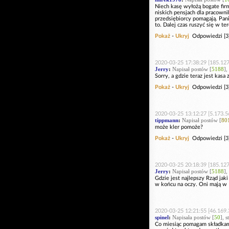
Niech kasę wyłożą bogate firm
niskich pensjach dla pracowni
przedsiębiorcy pomagają. Pan
to. Dalej czas ruszyć się w te
Pokaż
-
Ukryj
Odpowiedzi [3
2020-03-25 17:38:29 [185.127
Jerry
:
Napisał postów [
5188
],
Sorry, a gdzie teraz jest kas
Pokaż
-
Ukryj
Odpowiedzi [3
2020-03-25 13:12:27 [5.173.5
tippmann
:
Napisał postów [
80
może kler pomoże?
Pokaż
-
Ukryj
Odpowiedzi [3
2020-03-25 20:18:39 [185.127
Jerry
:
Napisał postów [
5188
],
Gdzie jest najlepszy Rząd jaki
w końcu na oczy. Oni mają w D
2020-03-25 12:21:55 [46.169.
spinel
:
Napisała postów [
50
], 
Co miesiąc pomagam składkam