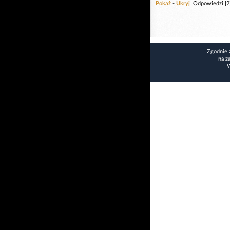
Pokaż
-
Ukryj
Odpowiedzi [2
Zgodnie 
na z
W