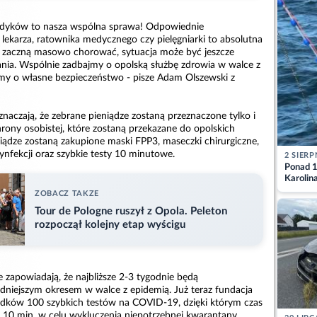
edyków to nasza wspólna sprawa! Odpowiednie
lekarza, ratownika medycznego czy pielęgniarki to absolutna
zaczną masowo chorować, sytuacja może być jeszcze
nia. Wspólnie zadbajmy o opolską służbę zdrowia w walce z
my o własne bezpieczeństwo - pisze Adam Olszewski z
naczają, że zebrane pieniądze zostaną przeznaczone tylko i
rony osobistej, które zostaną przekazane do opolskich
eniądze zostaną zakupione maski FPP3, maseczki chirurgiczne,
zynfekcji oraz szybkie testy 10 minutowe.
2 SIERP
Ponad 1
Karolin
przez Ba
ZOBACZ TAKZE
Aktuali
Tour de Pologne ruszył z Opola. Peleton
rozpoczął kolejny etap wyścigu
ze zapowiadają, że najbliższe 2-3 tygodnie będą
niejszym okresem w walce z epidemią. Już teraz fundacja
odków 100 szybkich testów na COVID-19, dzięki którym czas
o 10 min, w celu wykluczenia niepotrzebnej kwarantany