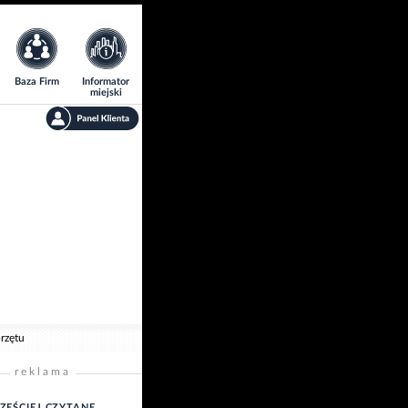
Baza Firm
Informator
miejski
przętu
reklama
ZĘŚCIEJ CZYTANE