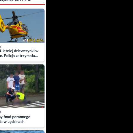
A
4-letniej dziewczynki w
e. Policja zatrzymała
A
ny finał porannego
ia w Lędzinach