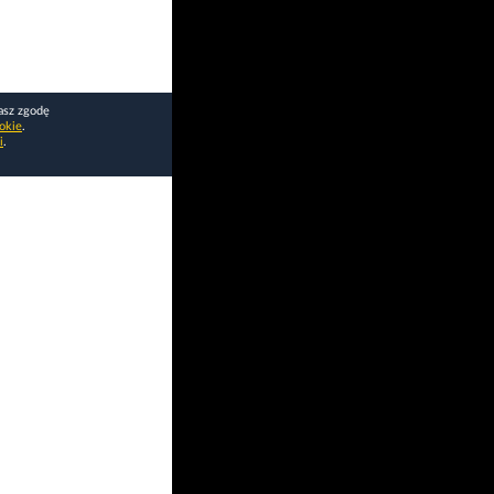
asz zgodę
okie
.
i
.