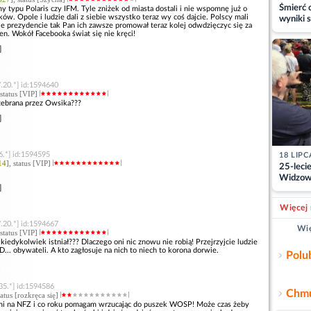
Śmierć c
y typu Polaris czy IFM. Tyle zniżek od miasta dostali i nie wspomnę już o
ków. Opole i ludzie dali z siebie wszystko teraz wy coś dajcie. Polscy mali
wyniki s
ie prezydencie tak Pan ich zawsze promował teraz kolej odwdzięczyc się za
matki
ren. Wokół Facebooka świat się nie kręci!
]
.20.*] id:1594640
 status [VIP]
a zebrana przez Owsika???
]
6.*] id:1594595
18 LIPC
14
], status [VIP]
25-leci
Widzowi
]
pracy st
Więcej 
.20.*] id:1594667
Wię
 status [VIP]
 kiedykolwiek istniał??? Dlaczego oni nic znowu nie robią! Przejrzyjcie ludzie
... obywateli. A kto zagłosuje na nich to niech to korona dorwie.
Polu
35.*] id:1594586
Chmu
status [rozkręca się]
i na NFZ i co roku pomagam wrzucając do puszek WOSP! Może czas żeby