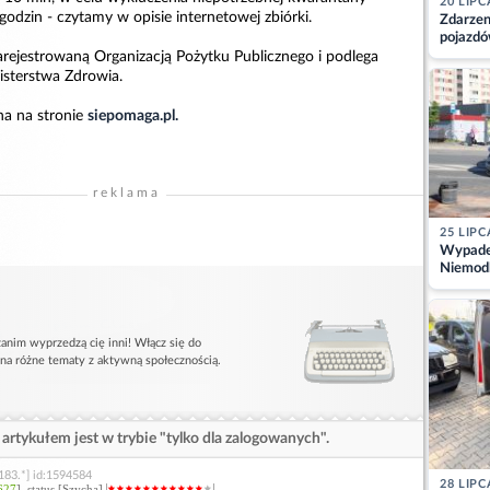
20 LIPC
t godzin - czytamy w opisie internetowej zbiórki.
Zdarzen
pojazdó
z kiero
arejestrowaną Organizacją Pożytku Publicznego i podlega
kajdank
isterstwa Zdrowia.
a na stronie
siepomaga.pl.
reklama
25 LIPC
Wypadek
Niemodl
osoby w
anim wyprzedzą cię inni! Włącz się do
 na różne tematy z aktywną społecznością.
artykułem jest w trybie "tylko dla zalogowanych".
183.*] id:1594584
28 LIPC
627
], status [Szycha]