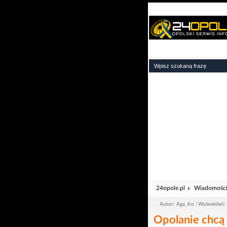
24opole.pl
Wiadomośc
Autor: Aga_Ko
Wyświetleń:
Opolanie chcą