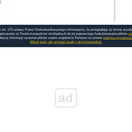
]
z art. 173 ustawy Prawa Telekomunikacyjnego informujemy, że przeglądając tę stronę wyraż
apisywanie na Twoim komputerze niezbędnych do jej poprawnego funkcjonowania plików
co
ięcej informacji na temat plików cookie znajdziecie Państwo na stronie
polityka prywatnośc
Kliknij tutaj, aby wyrazić zgodę i ukryć komunikat.
ad