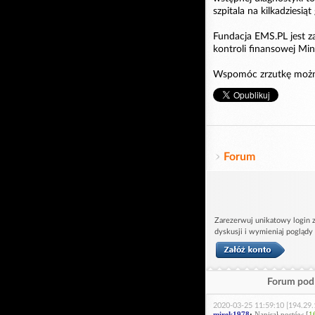
szpitala na kilkadziesią
Fundacja EMS.PL jest z
kontroli finansowej Min
Wspomóc zrzutkę możn
Forum
Zarezerwuj unikatowy login z
dyskusji i wymieniaj poglądy
Forum pod 
2020-03-25 11:59:10 [194.29.
mirek1978
:
Napisał postów [
1