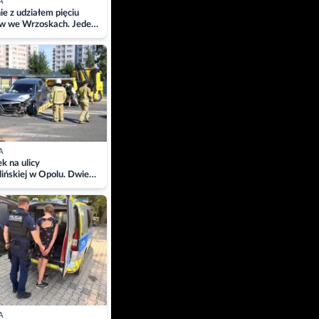
A
ie z udziałem pięciu
w we Wrzoskach. Jeden
wców zabrany w
ach
A
 na ulicy
ińskiej w Opolu. Dwie
 szpitalu
A