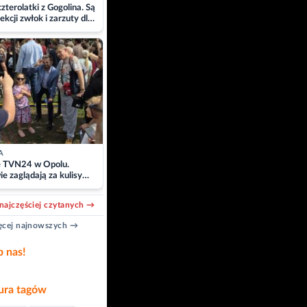
zterolatki z Gogolina. Są
ekcji zwłok i zarzuty dla
A
e TVN24 w Opolu.
e zaglądają za kulisy
acji
najczęściej czytanych →
cej najnowszych →
b nas!
ra tagów