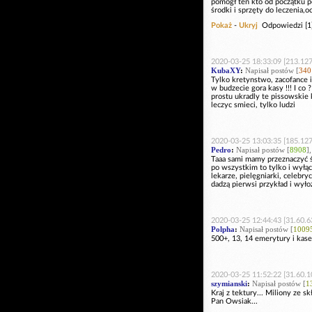
pomógł ten kto od początku p
środki i sprzęty do leczenia,oc
Pokaż
-
Ukryj
Odpowiedzi [1
2020-03-25 18:33:09 [213.127
KubaXY
:
Napisał postów [
340
Tylko kretynstwo, zacofance i 
w budzecie gora kasy !!! I co 
prostu ukradly te pissowskie 
leczyc smieci, tylko ludzi
2020-03-25 13:03:35 [185.127
Pedro
:
Napisał postów [
8908
]
Taaa sami mamy przeznaczyć śr
po wszystkim to tylko i wyłąc
lekarze, pielęgniarki, celebry
dadzą pierwsi przykład i wyło
2020-03-25 12:44:43 [31.60.6
Polpha
:
Napisał postów [
1009
500+, 13, 14 emerytury i kase 
2020-03-25 11:52:22 [31.60.1
szymianski
:
Napisał postów [
1
Kraj z tektury... Miliony ze 
Pan Owsiak...