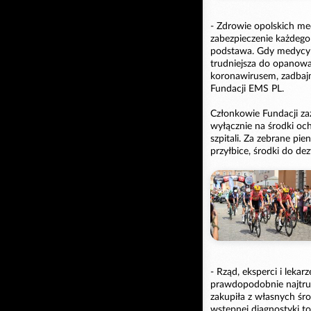
- Zdrowie opolskich m
zabezpieczenie każdego 
podstawa. Gdy medycy 
trudniejsza do opanowa
koronawirusem, zadbaj
Fundacji EMS PL.
Członkowie Fundacji zaz
wyłącznie na środki och
szpitali. Za zebrane pi
przyłbice, środki do de
- Rząd, eksperci i lekar
prawdopodobnie najtrud
zakupiła z własnych śr
wstępnej diagnostyki t