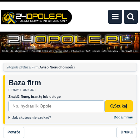
24opole.pl
Baza Firm
Avizo Nieruchomości
Baza firm
FIRMY I USŁUGI
Znajdź firmę, branżę lub usługę
Szukaj
Dodaj firmę
Jak skutecznie szukać?
Powrót
Drukuj