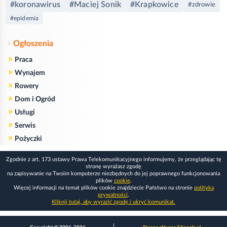
#koronawirus
#Maciej Sonik
#Krapkowice
#zdrowie
#epidemia
Ogłoszenia
»
Praca
»
Wynajem
»
Rowery
»
Dom i Ogród
»
Usługi
»
Serwis
»
Pożyczki
Zgodnie z art. 173 ustawy Prawa Telekomunikacyjnego informujemy, że przeglądając tę
stronę wyrażasz zgodę
na zapisywanie na Twoim komputerze niezbędnych do jej poprawnego funkcjonowania
plików
cookie
.
Więcej informacji na temat plików cookie znajdziecie Państwo na stronie
polityka
prywatności
.
Kliknij tutaj, aby wyrazić zgodę i ukryć komunikat.