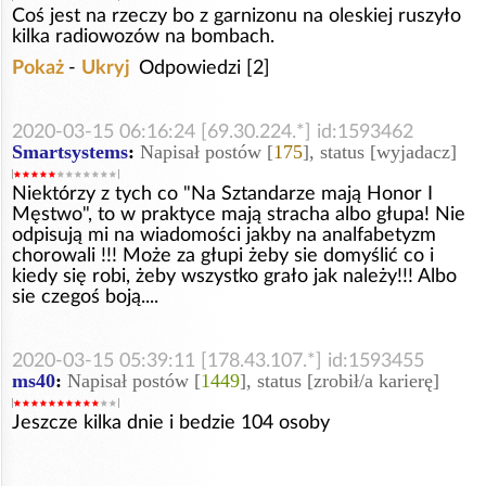
Coś jest na rzeczy bo z garnizonu na oleskiej ruszyło
kilka radiowozów na bombach.
Pokaż
-
Ukryj
Odpowiedzi [2]
2020-03-15 06:16:24 [69.30.224.*] id:1593462
Smartsystems
:
Napisał postów [
175
], status [wyjadacz]
Niektórzy z tych co "Na Sztandarze mają Honor I
Męstwo", to w praktyce mają stracha albo głupa! Nie
odpisują mi na wiadomości jakby na analfabetyzm
chorowali !!! Może za głupi żeby sie domyślić co i
kiedy się robi, żeby wszystko grało jak należy!!! Albo
sie czegoś boją....
2020-03-15 05:39:11 [178.43.107.*] id:1593455
ms40
:
Napisał postów [
1449
], status [zrobił/a karierę]
Jeszcze kilka dnie i bedzie 104 osoby