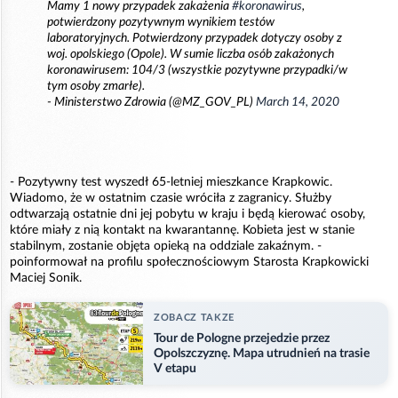
Mamy 1 nowy przypadek zakażenia
#koronawirus
,
potwierdzony pozytywnym wynikiem testów
laboratoryjnych. Potwierdzony przypadek dotyczy osoby z
woj. opolskiego (Opole). W sumie liczba osób zakażonych
koronawirusem: 104/3 (wszystkie pozytywne przypadki/w
tym osoby zmarłe).
- Ministerstwo Zdrowia (@MZ_GOV_PL)
March 14, 2020
- Pozytywny test wyszedł 65-letniej mieszkance Krapkowic.
Wiadomo, że w ostatnim czasie wróciła z zagranicy. Służby
odtwarzają ostatnie dni jej pobytu w kraju i będą kierować osoby,
które miały z nią kontakt na kwarantannę. Kobieta jest w stanie
stabilnym, zostanie objęta opieką na oddziale zakaźnym. -
poinformował na profilu społecznościowym Starosta Krapkowicki
Maciej Sonik.
ZOBACZ TAKZE
Tour de Pologne przejedzie przez
Opolszczyznę. Mapa utrudnień na trasie
V etapu