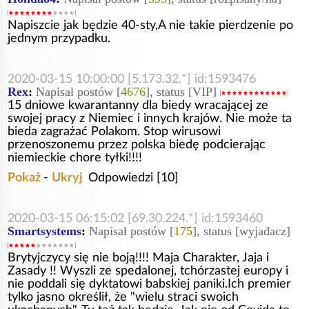
Napiszcie jak będzie 40-sty,A nie takie pierdzenie po
jednym przypadku.
2020-03-15 10:00:00 [5.173.32.*] id:1593476
Rex
:
Napisał postów [
4676
], status [VIP]
15 dniowe kwarantanny dla biedy wracającej ze
swojej pracy z Niemiec i innych krajów. Nie może ta
bieda zagrażać Polakom. Stop wirusowi
przenoszonemu przez polska biedę podcierając
niemieckie chore tyłki!!!!
Pokaż
-
Ukryj
Odpowiedzi [10]
2020-03-15 06:15:02 [69.30.224.*] id:1593460
Smartsystems
:
Napisał postów [
175
], status [wyjadacz]
Brytyjczycy się nie boją!!!! Maja Charakter, Jaja i
Zasady !! Wyszli ze spedalonej, tchórzastej europy i
nie poddali się dyktatowi babskiej paniki.Ich premier
tylko jasno określił, że "wielu straci swoich