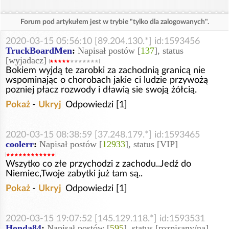
Forum pod artykułem jest w trybie "tylko dla zalogowanych".
2020-03-15 05:56:10 [89.204.130.*] id:1593456
TruckBoardMen
:
Napisał postów [
137
], status
[wyjadacz]
Bokiem wyjdą te zarobki za zachodnią granicą nie
wspominając o chorobach jakie ci ludzie przywożą
pozniej płacz rozwody i dławią sie swoją żółcią.
Pokaż
-
Ukryj
Odpowiedzi [1]
2020-03-15 08:38:59 [37.248.179.*] id:1593465
coolerr
:
Napisał postów [
12933
], status [VIP]
Wszytko co złe przychodzi z zachodu..Jedź do
Niemiec,Twoje zabytki już tam są..
Pokaż
-
Ukryj
Odpowiedzi [1]
2020-03-15 19:07:52 [145.129.118.*] id:1593531
Honda84
:
Napisał postów [
595
], status [rozpisany/na]