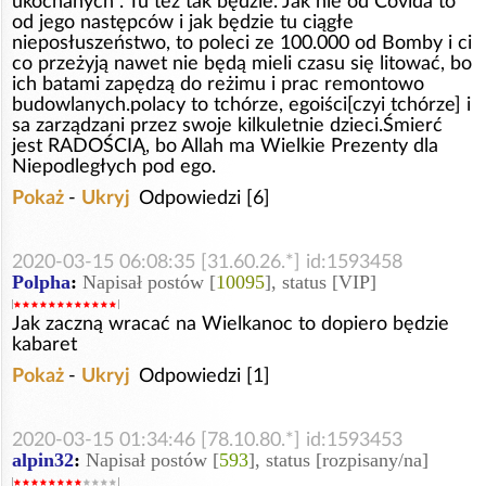
ukochanych". Tu też tak będzie. Jak nie od Covida to
od jego następców i jak będzie tu ciągłe
nieposłuszeństwo, to poleci ze 100.000 od Bomby i ci
co przeżyją nawet nie będą mieli czasu się litować, bo
ich batami zapędzą do reżimu i prac remontowo
budowlanych.polacy to tchórze, egoiści[czyi tchórze] i
sa zarządzani przez swoje kilkuletnie dzieci.Śmierć
jest RADOŚCIĄ, bo Allah ma Wielkie Prezenty dla
Niepodległych pod ego.
Pokaż
-
Ukryj
Odpowiedzi [6]
2020-03-15 06:08:35 [31.60.26.*] id:1593458
Polpha
:
Napisał postów [
10095
], status [VIP]
Jak zaczną wracać na Wielkanoc to dopiero będzie
kabaret
Pokaż
-
Ukryj
Odpowiedzi [1]
2020-03-15 01:34:46 [78.10.80.*] id:1593453
alpin32
:
Napisał postów [
593
], status [rozpisany/na]