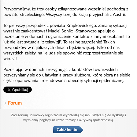
Przypomnijmy, że trzy osoby zdiagnozowane wcześniej pochodzą z
powiatu strzeleckiego. Wszyscy trzej do kraju przyjechali z Austrii.
To pierwszy przypadek z powiatu Krapkowickiego. Zmianę sytuacji
wyraźnie zaakcentował Maciej Sonik: -Stanowczo apeluję o
pozostanie w domach i ograniczenie kontaktu z innymi osobami! To
już nie jest sytuacja "z telewizji". To realne zagrożenie! Takich
przypadków w najbliższych dniach będzie więcej. Tylko od nas
wszystkich zależy, na ile uda się spowolnić rozprzestrzenianie się
wirusa!
Pozostając w domach i rezygnując z kontaktów towarzyskich
przyczyniamy się do ułatwienia pracy służbom, które biorą na siebie
ciężar opanowania i rozładowania obecnej sytuacji epidemicznej.
Forum
Zarezerwuj unikatowy login zanim wyprzedzą cię inni! Włącz się do dyskusji i
wymieniaj poglądy na różne tematy z aktywną społecznością.