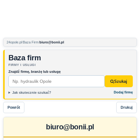
24opole.pl
Baza Firm
biuro@bonii.pl
Baza firm
FIRMY I USŁUGI
Znajdź firmę, branżę lub usługę
Szukaj
Dodaj firmę
Jak skutecznie szukać?
Powrót
Drukuj
biuro@bonii.pl