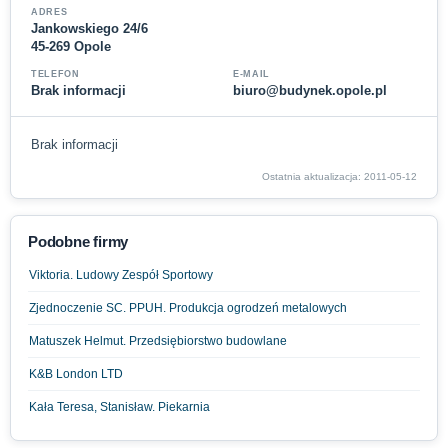
ADRES
Jankowskiego 24/6
45-269 Opole
TELEFON
E-MAIL
Brak informacji
biuro@budynek.opole.pl
Brak informacji
Ostatnia aktualizacja: 2011-05-12
Podobne firmy
Viktoria. Ludowy Zespół Sportowy
Zjednoczenie SC. PPUH. Produkcja ogrodzeń metalowych
Matuszek Helmut. Przedsiębiorstwo budowlane
K&B London LTD
Kała Teresa, Stanisław. Piekarnia