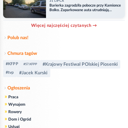
31 LIPCA
Barierka zagrodziła pobocze przy Kamionce
Bolko. Zaparkowane auta utrudniają
przejazd
Więcej najczęściej czytanych →
Polub nas!
Chmura tagów
#Krajowy Festiwal POlskiej Piosenki
#KFPP
#57.KFPP
#Jacek Kurski
#tvp
Ogłoszenia
»
Praca
»
Wynajem
»
Rowery
»
Dom i Ogród
»
Usługi