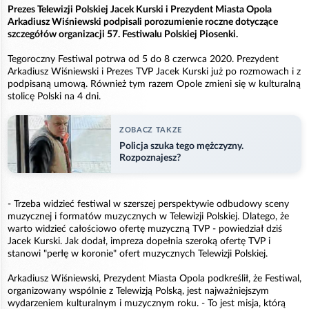
Prezes Telewizji Polskiej Jacek Kurski i Prezydent Miasta Opola
Arkadiusz Wiśniewski podpisali porozumienie roczne dotyczące
szczegółów organizacji 57. Festiwalu Polskiej Piosenki.
Tegoroczny Festiwal potrwa od 5 do 8 czerwca 2020. Prezydent
Arkadiusz Wiśniewski i Prezes TVP Jacek Kurski już po rozmowach i z
podpisaną umową. Również tym razem Opole zmieni się w kulturalną
stolicę Polski na 4 dni.
ZOBACZ TAKZE
Policja szuka tego mężczyzny.
Rozpoznajesz?
- Trzeba widzieć festiwal w szerszej perspektywie odbudowy sceny
muzycznej i formatów muzycznych w Telewizji Polskiej. Dlatego, że
warto widzieć całościowo ofertę muzyczną TVP - powiedział dziś
Jacek Kurski. Jak dodał, impreza dopełnia szeroką ofertę TVP i
stanowi "perłę w koronie" ofert muzycznych Telewizji Polskiej.
Arkadiusz Wiśniewski, Prezydent Miasta Opola podkreślił, że Festiwal,
organizowany wspólnie z Telewizją Polską, jest najważniejszym
wydarzeniem kulturalnym i muzycznym roku. - To jest misja, którą