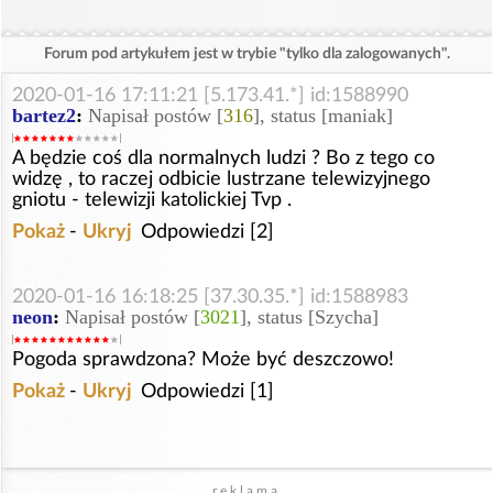
Forum pod artykułem jest w trybie "tylko dla zalogowanych".
2020-01-16 17:11:21 [5.173.41.*] id:1588990
bartez2
:
Napisał postów [
316
], status [maniak]
A będzie coś dla normalnych ludzi ? Bo z tego co
widzę , to raczej odbicie lustrzane telewizyjnego
gniotu - telewizji katolickiej Tvp .
Pokaż
-
Ukryj
Odpowiedzi [2]
2020-01-16 16:18:25 [37.30.35.*] id:1588983
neon
:
Napisał postów [
3021
], status [Szycha]
Pogoda sprawdzona? Może być deszczowo!
Pokaż
-
Ukryj
Odpowiedzi [1]
reklama