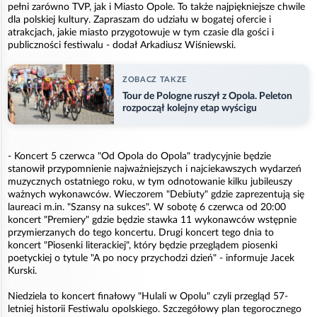
pełni zarówno TVP, jak i Miasto Opole. To także najpiękniejsze chwile
dla polskiej kultury. Zapraszam do udziału w bogatej ofercie i
atrakcjach, jakie miasto przygotowuje w tym czasie dla gości i
publiczności festiwalu - dodał Arkadiusz Wiśniewski.
ZOBACZ TAKZE
Tour de Pologne ruszył z Opola. Peleton
rozpoczął kolejny etap wyścigu
- Koncert 5 czerwca "Od Opola do Opola" tradycyjnie będzie
stanowił przypomnienie najważniejszych i najciekawszych wydarzeń
muzycznych ostatniego roku, w tym odnotowanie kilku jubileuszy
ważnych wykonawców. Wieczorem "Debiuty" gdzie zaprezentują się
laureaci m.in. "Szansy na sukces". W sobotę 6 czerwca od 20:00
koncert "Premiery" gdzie będzie stawka 11 wykonawców wstępnie
przymierzanych do tego koncertu. Drugi koncert tego dnia to
koncert "Piosenki literackiej", który będzie przeglądem piosenki
poetyckiej o tytule "A po nocy przychodzi dzień" - informuje Jacek
Kurski.
Niedziela to koncert finałowy "Hulali w Opolu" czyli przegląd 57-
letniej historii Festiwalu opolskiego. Szczegółowy plan tegorocznego