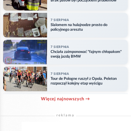
Brak pasów był początkiem problemów
7 SIERPNIA
Slalomem na hulajnodze prosto do
policyjnego aresztu
7 SIERPNIA
Chciała zaimponować "fajnym chłopakom"
swoją jazdą BMW
7 SIERPNIA
Tour de Pologne ruszył z Opola. Peleton
rozpoczął kolejny etap wyścigu
Więcej najnowszych →
reklama