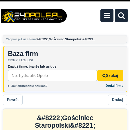
24opole.pl
Baza Firm
&#8222;Gościniec Staropolski&#8221;
Baza firm
FIRMY I USŁUGI
Znajdź firmę, branżę lub usługę
Szukaj
Dodaj firmę
Jak skutecznie szukać?
Powrót
Drukuj
&#8222;Gościniec
Staropolski&#8221;