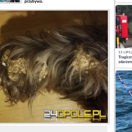
matkę
przybywa.
15 LIPC
Tragicz
zdarzen