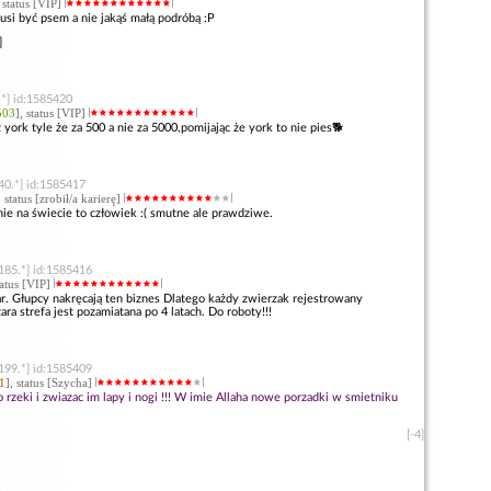
, status [VIP]
usi być psem a nie jakąś małą podróbą :P
]
.*] id:1585420
503
], status [VIP]
ż york tyle że za 500 a nie za 5000,pomijając że york to nie pies🐕
40.*] id:1585417
, status [zrobił/a karierę]
ie na świecie to człowiek :( smutne ale prawdziwe.
185.*] id:1585416
tatus [VIP]
ar. Głupcy nakręcają ten biznes Dlatego każdy zwierzak rejestrowany
a strefa jest pozamiatana po 4 latach. Do roboty!!!
199.*] id:1585409
1
], status [Szycha]
o rzeki i zwiazac im lapy i nogi !!! W imie Allaha nowe porzadki w smietniku
[-4]