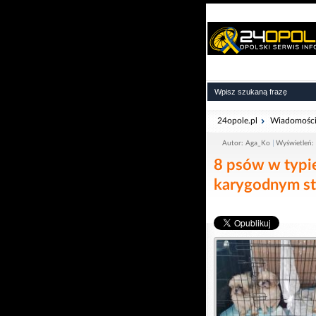
24opole.pl
Wiadomośc
Autor: Aga_Ko
Wyświetleń:
8 psów w typie
karygodnym st