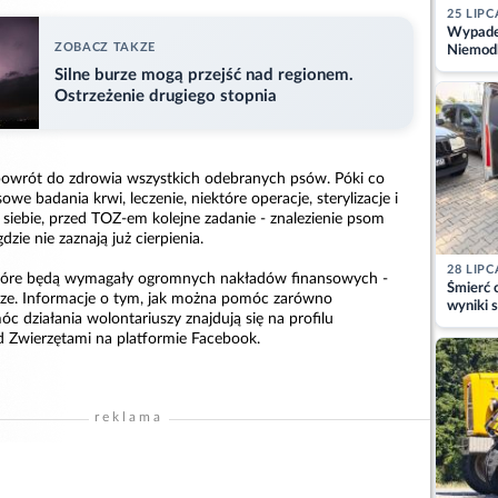
25 LIPC
Wypadek
ZOBACZ TAKZE
Niemodl
osoby w
Silne burze mogą przejść nad regionem.
Ostrzeżenie drugiego stopnia
powrót do zdrowia wszystkich odebranych psów. Póki co
we badania krwi, leczenie, niektóre operacje, sterylizacje i
 siebie, przed TOZ-em kolejne zadanie - znalezienie psom
ie nie zaznają już cierpienia.
28 LIPC
, które będą wymagały ogromnych nakładów finansowych -
Śmierć c
sze. Informacje o tym, jak można pomóc zarówno
wyniki s
c działania wolontariuszy znajdują się na profilu
matki
 Zwierzętami na platformie Facebook.
reklama