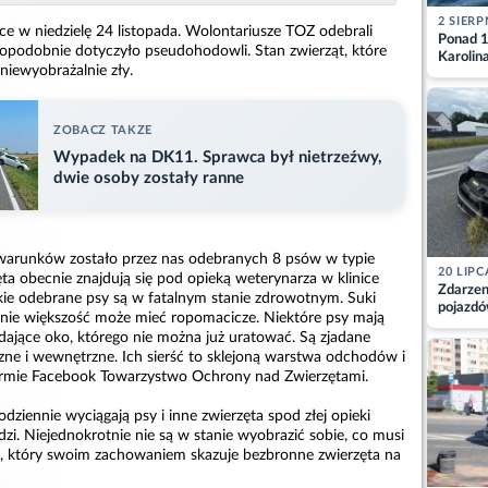
2 SIERP
ce w niedzielę 24 listopada. Wolontariusze TOZ odebrali
Ponad 1
dopodobnie dotyczyło pseudohodowli. Stan zwierząt, które
Karolin
 niewyobrażalnie zły.
przez Ba
Aktuali
ZOBACZ TAKZE
Wypadek na DK11. Sprawca był nietrzeźwy,
dwie osoby zostały ranne
h warunków zostało przez nas odebranych 8 psów w typie
20 LIPC
zęta obecnie znajdują się pod opieką weterynarza w klinice
Zdarzen
kie odebrane psy są w fatalnym stanie zdrowotnym. Suki
pojazdó
ie większość może mieć ropomacicze. Niektóre psy mają
z kiero
dające oko, którego nie można już uratować. Są zjadane
kajdank
zne i wewnętrzne. Ich sierść to sklejoną warstwa odchodów i
formie Facebook Towarzystwo Ochrony nad Zwierzętami.
dziennie wyciągają psy i inne zwierzęta spod złej opieki
zi. Niejednokrotnie nie są w stanie wyobrazić sobie, co musi
, który swoim zachowaniem skazuje bezbronne zwierzęta na