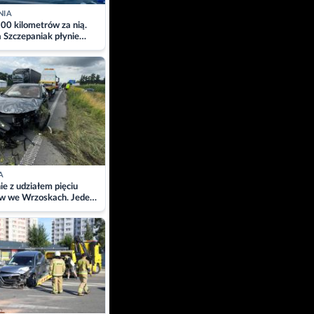
NIA
00 kilometrów za nią.
a Szczepaniak płynie
łtyk dla Piotra.
zacja
A
ie z udziałem pięciu
w we Wrzoskach. Jeden
wców zabrany w
ach