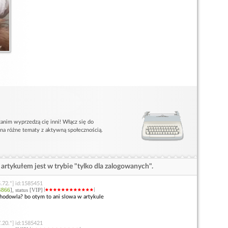
anim wyprzedzą cię inni! Włącz się do
 na różne tematy z aktywną społecznością.
artykułem jest w trybie "tylko dla zalogowanych".
.72.*] id:1585451
4866
], status [VIP]
ohodowla? bo otym to ani slowa w artykule
.20.*] id:1585421