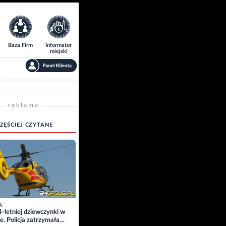
Baza Firm
Informator
miejski
reklama
ZĘŚCIEJ CZYTANE
A
4-letniej dziewczynki w
e. Policja zatrzymała