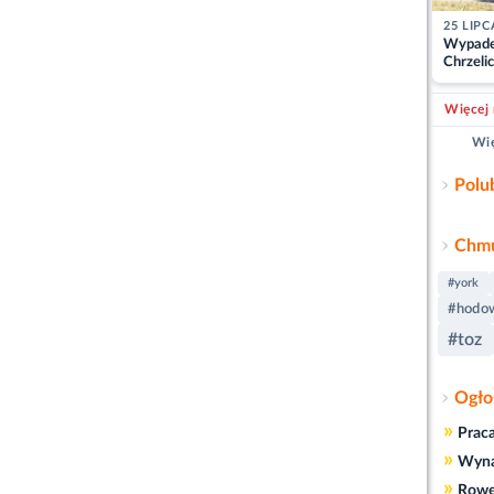
25 LIPC
Wypade
Chrzelic
zablok
Więcej 
Wię
Polu
Chmu
#york
#hodo
#toz
Ogło
»
Prac
»
Wyn
»
Rowe