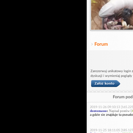
Forum
Zarezerwuj unikatowy login z
dyskusji i wymieniaj poglądy
Forum pod 
2019-11-26 09:10:13 [165.225
dontomasso
:
Napisał postów [
a gdzie sie znajduje ta pseud
2019-11-25 18:11:05 [185.127