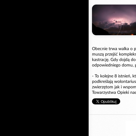
Obecnie trwa walka o 
muszą przejść komplekso
kastrację. Gdy dojdą do
odpowiedniego domu, gdz
- To kolejne 8 istnień
podkreślają wolontariu
zwierzętom jak i wspomó
Towarzystwa Opieki nad