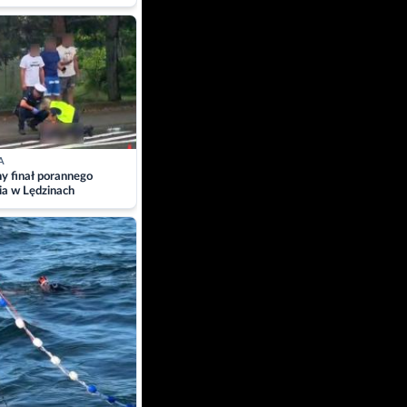
A
ny finał porannego
ia w Lędzinach