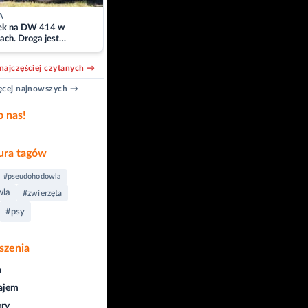
A
k na DW 414 w
ach. Droga jest
owana
najczęściej czytanych →
cej najnowszych →
b nas!
ra tagów
#pseudohodowla
wla
#zwierzęta
#psy
szenia
a
ajem
ry