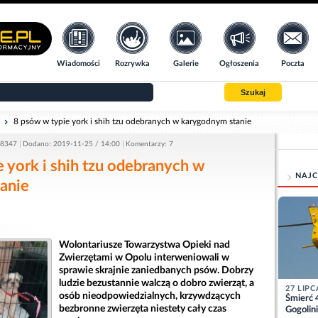
Wiadomości
Rozrywka
Galerie
Ogłoszenia
Poczta
Szukaj
i
8 psów w typie york i shih tzu odebranych w karygodnym stanie
 8347
Dodano: 2019-11-25 / 14:00
Komentarzy: 7
 york i shih tzu odebranych w
NAJC
anie
Wolontariusze Towarzystwa Opieki nad
Zwierzętami w Opolu interweniowali w
sprawie skrajnie zaniedbanych psów. Dobrzy
ludzie bezustannie walczą o dobro zwierząt, a
27 LIPC
osób nieodpowiedzialnych, krzywdzących
Śmierć 
bezbronne zwierzęta niestety cały czas
Gogolini