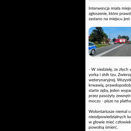
Interwencja miała miejs
zgłoszenie, które praw
zastano na miejscu jest
- W niedzielę, ze złyc
yorka i shih tzu. Zwier
weterynaryjnej. Wszyst
krwawią, prawdopodobn
starte zęby, jeden wypa
przez pasożyty zewnętr
moczu - pisze na plat
Wolontariusze niemal co
nieodpowiedzialnych lud
w głowie mieć człowiek
powolną śmierć.