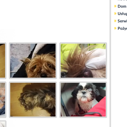
»
Dom 
»
Usłu
»
Serw
»
Poży