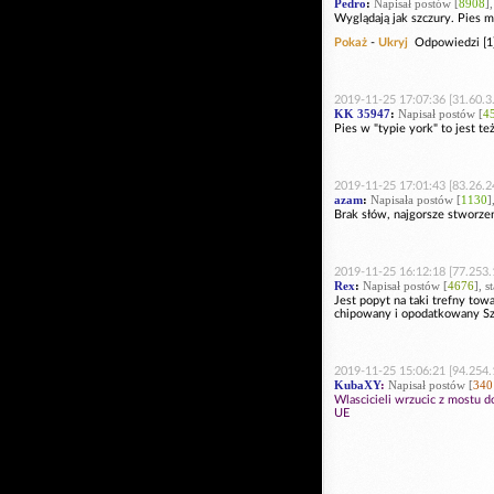
Pedro
:
Napisał postów [
8908
]
Wyglądają jak szczury. Pies m
Pokaż
-
Ukryj
Odpowiedzi [1
2019-11-25 17:07:36 [31.60.3
KK 35947
:
Napisał postów [
4
Pies w "typie york" to jest te
2019-11-25 17:01:43 [83.26.2
azam
:
Napisała postów [
1130
]
Brak słów, najgorsze stworzen
2019-11-25 16:12:18 [77.253.
Rex
:
Napisał postów [
4676
], s
Jest popyt na taki trefny tow
chipowany i opodatkowany Szar
2019-11-25 15:06:21 [94.254.
KubaXY
:
Napisał postów [
340
Wlascicieli wrzucic z mostu d
UE