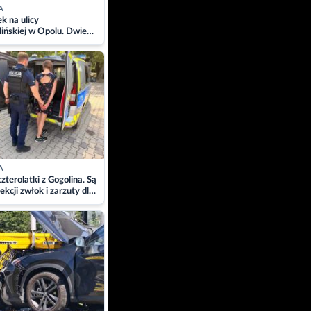
A
 na ulicy
ińskiej w Opolu. Dwie
 szpitalu
A
zterolatki z Gogolina. Są
ekcji zwłok i zarzuty dla