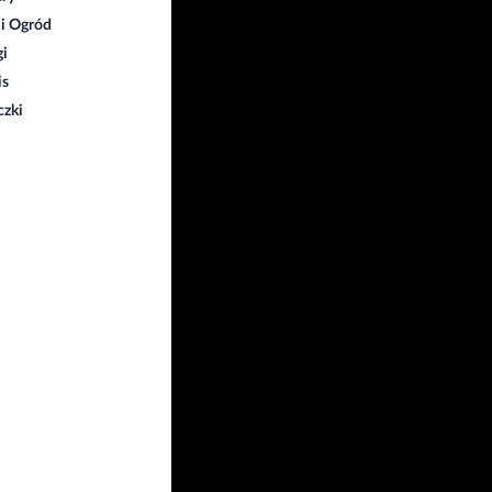
i Ogród
gi
is
czki