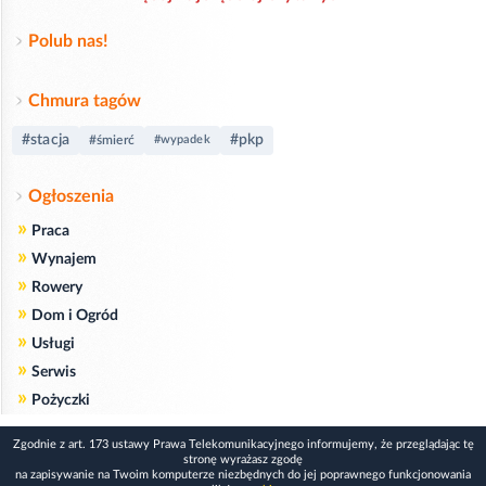
Polub nas!
Chmura tagów
#stacja
#pkp
#śmierć
#wypadek
Ogłoszenia
»
Praca
»
Wynajem
»
Rowery
»
Dom i Ogród
»
Usługi
»
Serwis
»
Pożyczki
Zgodnie z art. 173 ustawy Prawa Telekomunikacyjnego informujemy, że przeglądając tę
stronę wyrażasz zgodę
na zapisywanie na Twoim komputerze niezbędnych do jej poprawnego funkcjonowania