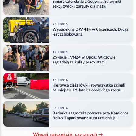
Śmierć czterolatki z Gogolina. Są wyniki
sekcji zwłok i zarzuty dla matki
25 LIPCA
Wypadek na DW 414 w Chrzelicach. Droga
jest zablokowana
18 LIPCA
25-lecie TVN24 w Opolu. Widzowie
zaglądają za kulisy pracy stacji
15 LIPCA
Kierowca ciężarówki i rowerzystka zginęli
na miejscu. 19-latek z opolskiego został
ranny
31 LIPCA
Barierka zagrodziła pobocze przy Kamionce
Bolko. Zaparkowane auta utrudniają
przejazd
Więcej najczęściej czytanych →