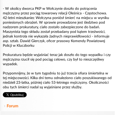
- W okolicy dworca PKP w Wołczynie doszło do potrącenia
mężczyzny przez pociąg towarowy relacji Oleśnica - Częstochowa.
42-letni mieszkaniec Wołczyna poniósł śmierć na miejscu w wyniku
poniesionych obrażeń. W sprawie prowadzone jest śledztwo pod
nadzorem prokuratury, ciało zostało zabezpieczone do badań.
Maszynista tego składu został przebadany pod kątem trzeźwości,
jednak kontrola nie wykazała żadnych nieprawidłowości - informuje
asp. sztab. Dawid Gierczyk, oficer prasowy Komendy Powiatowej
Policji w Kluczborku
Prokuratura będzie wyjaśniać teraz jak doszło do tego wypadku i czy
mężczyzna rzucił się pod pociąg celowo, czy był to nieszczęśliwy
wypadek.
Przypomnijmy, że w tym tygodniu to już trzecia ofiara śmiertelna w
tej miejscowości. Kilka dni temu odnaleziono ciało poszukiwanego od
niedzieli 23-latka, później ciało 53-letniego mężczyzny. Okoliczności
obu tych śmierci nadal są wyjaśniane przez służby.
Forum