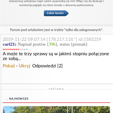
Zarezerwuj unikatowy login zanim wyprzedzą cię inni! Włącz się do dyskusji i
wymieniaj poglądy na różne tematy z aktywną społecznością.
Forum pod artykułem jest w trybie "tylko dla zalogowanych".
2019-11-22 09:07:14 [178.217.118.*] id:1585259
carl21
:
Napisał postów [
396
], status [pismak]
A może te trzy sprawy są w jakimś stopniu połączone
ze sobą...
Pokaż
-
Ukryj
Odpowiedzi [2]
reklama
NAJNOWSZE