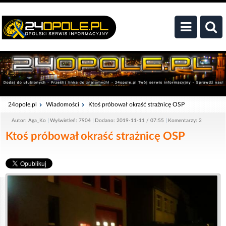
24opole.pl
Wiadomości
Ktoś próbował okraść strażnicę OSP
Autor: Aga_Ko
Wyświetleń: 7904
Dodano: 2019-11-11 / 07:55
Komentarzy: 2
Ktoś próbował okraść strażnicę OSP