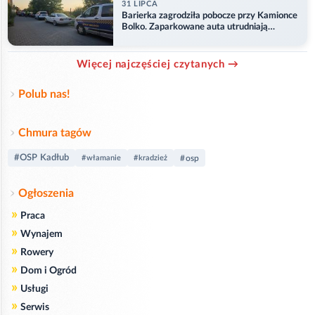
31 LIPCA
Barierka zagrodziła pobocze przy Kamionce
Bolko. Zaparkowane auta utrudniają
przejazd
Więcej najczęściej czytanych →
Polub nas!
Chmura tagów
#OSP Kadłub
#włamanie
#kradzież
#osp
Ogłoszenia
»
Praca
»
Wynajem
»
Rowery
»
Dom i Ogród
»
Usługi
»
Serwis