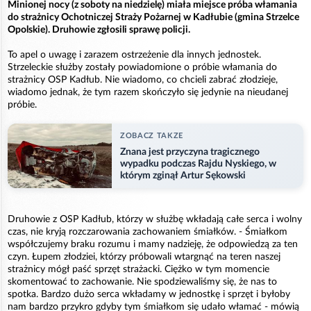
Minionej nocy (z soboty na niedzielę) miała miejsce próba włamania
do strażnicy Ochotniczej Straży Pożarnej w Kadłubie (gmina Strzelce
Opolskie). Druhowie zgłosili sprawę policji.
To apel o uwagę i zarazem ostrzeżenie dla innych jednostek.
Strzeleckie służby zostały powiadomione o próbie włamania do
strażnicy OSP Kadłub. Nie wiadomo, co chcieli zabrać złodzieje,
wiadomo jednak, że tym razem skończyło się jedynie na nieudanej
próbie.
ZOBACZ TAKZE
Znana jest przyczyna tragicznego
wypadku podczas Rajdu Nyskiego, w
którym zginął Artur Sękowski
Druhowie z OSP Kadłub, którzy w służbę wkładają całe serca i wolny
czas, nie kryją rozczarowania zachowaniem śmiałków. - Śmiałkom
współczujemy braku rozumu i mamy nadzieję, że odpowiedzą za ten
czyn. Łupem złodziei, którzy próbowali wtargnąć na teren naszej
strażnicy mógł paść sprzęt strażacki. Ciężko w tym momencie
skomentować to zachowanie. Nie spodziewaliśmy się, że nas to
spotka. Bardzo dużo serca wkładamy w jednostkę i sprzęt i byłoby
nam bardzo przykro gdyby tym śmiałkom się udało włamać - mówią