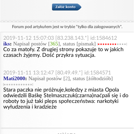
Forum pod artykułem jest w trybie "tylko dla zalogowanych".
2019-11-12 15:07:03 [83.238.143.*] id:1584612
iks
:
Napisał postów [
365
], status [pismak]
Co za matoły. Z drugiej strony pokazuje to w jakich
czasach żyjemy. Dość przykra sytuacja.
2019-11-11 13:12:47 [80.49.49.*] id:1584571
Mati2000
:
Napisał postów [
2
], status [żółtodziób]
Stara paczka nie próżnuje,koledzy z miasta Opola
odwiedzili Baśkę Stelmaszczuk(czarna)naćpali się i do
roboty to już taki pleps społeczeństwa: narkotyki
wyłudzenia i kradzieże