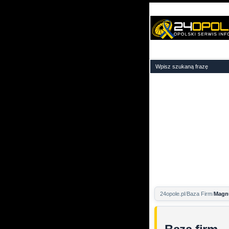
24opole.pl
Baza Firm
Magn