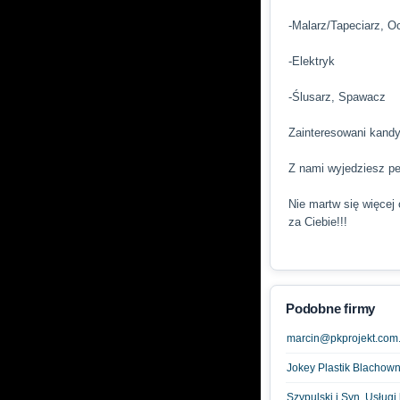
-Malarz/Tapeciarz, O
-Elektryk
-Ślusarz, Spawacz
Zainteresowani kandy
Z nami wyjedziesz pe
Nie martw się więcej
za Ciebie!!!
Podobne firmy
marcin@pkprojekt.com.
Jokey Plastik Blachowni
Szypulski i Syn. Usług