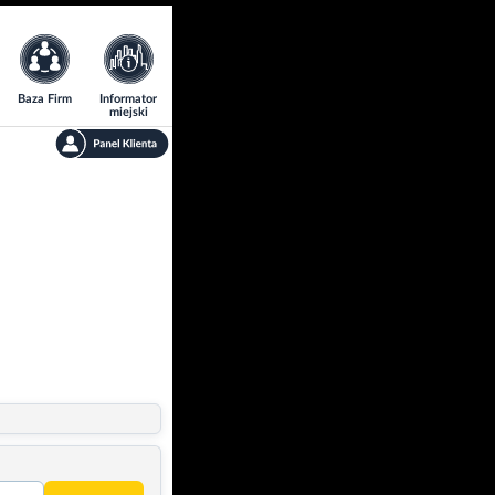
Baza Firm
Informator
miejski