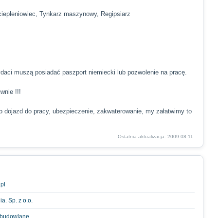
ciepleniowiec, Tynkarz maszynowy, Regipsiarz
daci muszą posiadać paszport niemiecki lub pozwolenie na pracę.
wnie !!!
 o dojazd do pracy, ubezpieczenie, zakwaterowanie, my załatwimy to
Ostatnia aktualizacja: 2009-08-11
pl
a. Sp. z o.o.
i budowlane