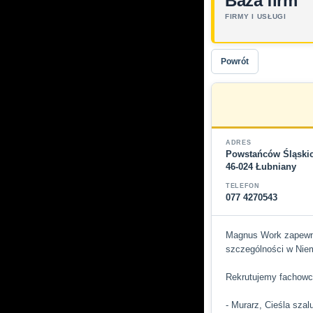
Baza firm
FIRMY I USŁUGI
Powrót
ADRES
Powstańców Śląski
46-024 Łubniany
TELEFON
077 4270543
Magnus Work zapewnia 
szczególności w Niem
Rekrutujemy fachowc
- Murarz, Cieśla szal