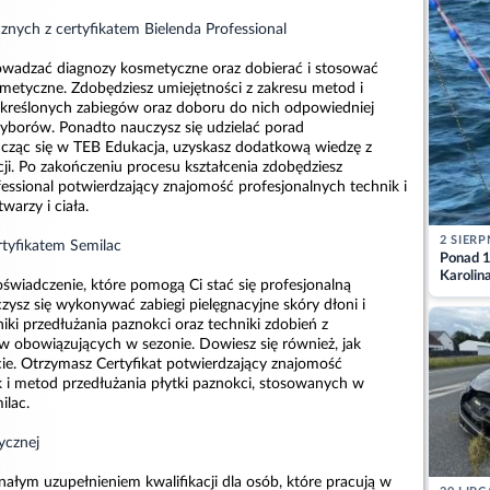
znych z certyfikatem Bielenda Professional
rowadzać diagnozy kosmetyczne oraz dobierać i stosować
metyczne. Zdobędziesz umiejętności z zakresu metod i
kreślonych zabiegów oraz doboru do nich odpowiedniej
rzyborów. Ponadto nauczysz się udzielać porad
cząc się w TEB Edukacja, uzyskasz dodatkową wiedzę z
ji. Po zakończeniu procesu kształcenia zdobędziesz
fessional potwierdzający znajomość profesjonalnych technik i
arzy i ciała.
2 SIERP
ertyfikatem Semilac
Ponad 1
Karolin
świadczenie, które pomogą Ci stać się profesjonalną
przez Ba
czysz się wykonywać zabiegi pielęgnacyjne skóry dłoni i
Aktuali
iki przedłużania paznokci oraz techniki zdobień z
 obowiązujących w sezonie. Dowiesz się również, jak
e. Otrzymasz Certyfikat potwierdzający znajomość
k i metod przedłużania płytki paznokci, stosowanych w
ilac.
ycznej
nałym uzupełnieniem kwalifikacji dla osób, które pracują w