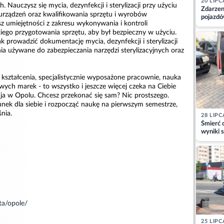
20 LIPC
 Nauczysz się mycia, dezynfekcji i sterylizacji przy użyciu
Zdarzen
rządzeń oraz kwalifikowania sprzętu i wyrobów
pojazdó
 umiejętności z zakresu wykonywania i kontroli
z kiero
iego przygotowania sprzętu, aby był bezpieczny w użyciu.
kajdank
ak prowadzić dokumentację mycia, dezynfekcji i sterylizacji
a używane do zabezpieczania narzędzi sterylizacyjnych oraz
 kształcenia, specjalistycznie wyposażone pracownie, nauka
ych marek - to wszystko i jeszcze więcej czeka na Ciebie
a w Opolu. Chcesz przekonać się sam? Nic prostszego.
nek dla siebie i rozpocząć naukę na pierwszym semestrze,
nia.
28 LIPC
Śmierć c
wyniki s
matki
ta/opole/
25 LIPC