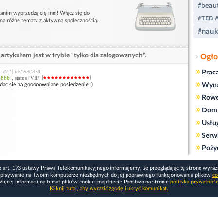
#beau
anim wyprzedzą cię inni! Włącz się do
#TEB 
 na różne tematy z aktywną społecznością.
#nauk
artykułem jest w trybie "tylko dla zalogowanych".
Ogło
»
Prac
.72.*] id:1580851
4866
], status [VIP]
»
Wyn
udac sie na gooooowniane posiedzenie :)
»
Rowe
»
Dom 
»
Usłu
»
Serw
»
Poży
z art. 173 ustawy Prawa Telekomunikacyjnego informujemy, że przeglądając tę stronę wyraż
apisywanie na Twoim komputerze niezbędnych do jej poprawnego funkcjonowania plików
co
ięcej informacji na temat plików cookie znajdziecie Państwo na stronie
polityka prywatnośc
Kliknij tutaj, aby wyrazić zgodę i ukryć komunikat.