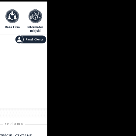
Baza Firm
Informator
miejski
reklama
ZĘŚCIEJ CZYTANE