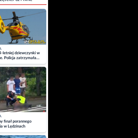
A
4-letniej dziewczynki w
e. Policja zatrzymała
A
ny finał porannego
ia w Lędzinach