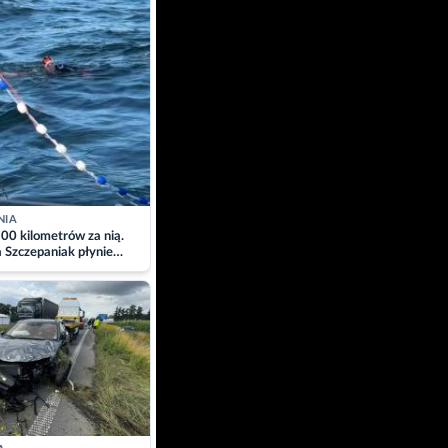
NIA
00 kilometrów za nią.
a Szczepaniak płynie
łtyk dla Piotra.
zacja