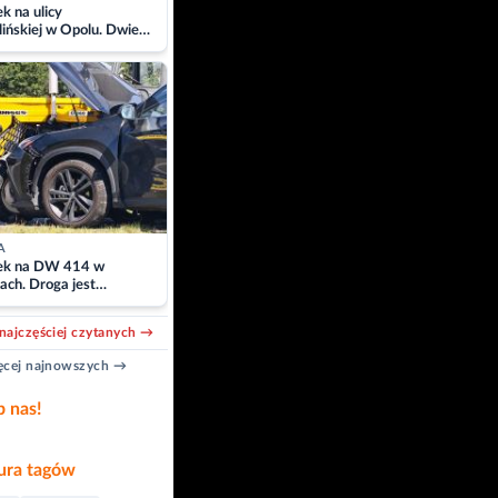
 na ulicy
ińskiej w Opolu. Dwie
 szpitalu
A
k na DW 414 w
ach. Droga jest
owana
najczęściej czytanych →
cej najnowszych →
b nas!
ra tagów