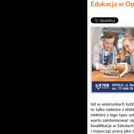
Edukacja w Op
też w wizerunkach ludzi
to tylko niektóre z ef
niektóre z tego typu u
warto zainteresować się
kwalifikacje w Szkołac
i rozpocząć pracę jako 