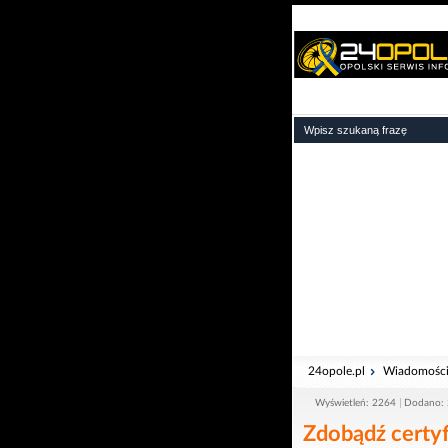
24opole.pl
Wiadomośc
Wyświetleń: 2264
Dodano: 
Zdobądź certyf