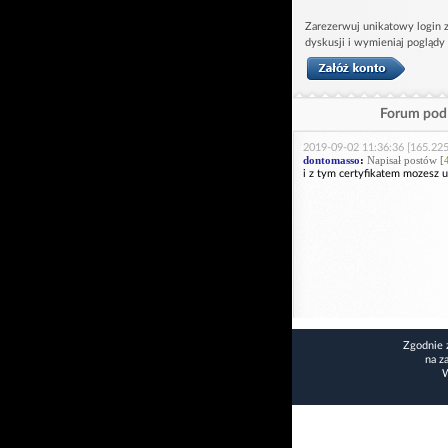
Zarezerwuj unikatowy login z
dyskusji i wymieniaj poglądy
Forum pod 
2019-09-02 11:36:36 [165.225
dontomasso
:
Napisał postów [
i z tym certyfikatem mozesz 
Zgodnie 
na z
W