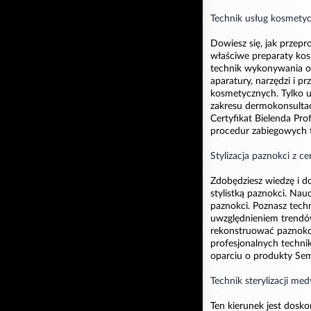
Technik usług kosmetyc
Dowiesz się, jak przep
właściwe preparaty kos
technik wykonywania o
aparatury, narzędzi i p
kosmetycznych. Tylko u
zakresu dermokonsultac
Certyfikat Bielenda Pro
procedur zabiegowych tw
Stylizacja paznokci z c
Zdobędziesz wiedzę i do
stylistką paznokci. Nau
paznokci. Poznasz techn
uwzględnieniem trendów
rekonstruować paznokci
profesjonalnych techni
oparciu o produkty Sem
Technik sterylizacji med
Ten kierunek jest dosko