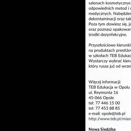
salonach kosmetycznych.
odpowiednich metod i u
medycznych. Nabędziesz
dekontaminacji oraz tak
Poza tym dowiesz się, j
oraz poznasz opakowani
środki dezynfekcyjne.
Przyszłościowe kierunki
na produktach prestiżow
w szkołach TEB Edukacj
Wystarczy wybrać kieru
który rusza już od wrześ
Więcej informacji:
TEB Edukacja w Opolu
ul. Reymonta 16
45-066 Opole
tel: 77 446 15 00
tel: 77 453 88 85
e-mail: opole@teb.pl
http://www.teb.pl/mias
Nowa Siedziba