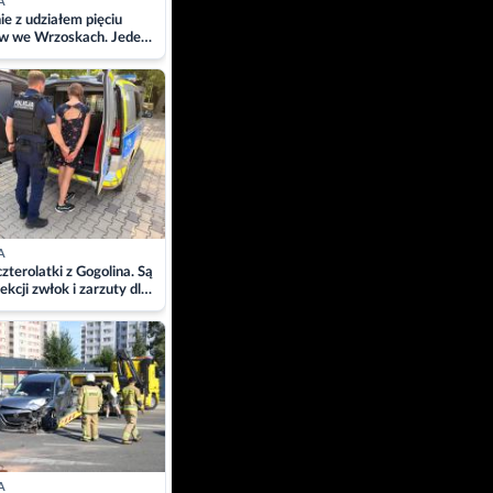
A
ie z udziałem pięciu
w we Wrzoskach. Jeden
wców zabrany w
ach
A
zterolatki z Gogolina. Są
ekcji zwłok i zarzuty dla
A