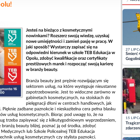
olu!
Jesteś na bieżąco z kosmetycznymi
nowinkami? Rozszerz swoją wiedzę, uzyskaj
nowe umiejętności i zamień pasję w pracę. W
jaki sposób? Wystarczy zapisać się na
27 LIPC
odpowiedni kierunek w szkole TEB Edukacja w
Śmierć 
Opolu, zdobyć kwalifikacje oraz certyfikaty
Gogolini
matkę
prestiżowych marek i rozpocząć swoją karierę
w branży beauty.
Branża beauty jest prężnie rozwijającym się
sektorem usług, na które występuje nieustanne
zapotrzebowanie. Jest to widoczne zarówno w
gabinetach kosmetycznych, na stoiskach do
pielęgnacji dłoni w centrach handlowych, jak
. Pięknie zadbane paznokcie i nieskazitelna cera pełna blasku
ektów usług kosmetycznych. Biorąc pod uwagę to, że na
15 LIPC
sług trzeba zapisywać się z kilkutygodniowym wyprzedzeniem,
Tragicz
 branżą beauty bliżej, poznać ją od środka, zdobyć
zdarzen
h Medycznych lub Szkole Policealnej TEB Edukacja
technik usług kosmetycznych czy stylista paznokci.