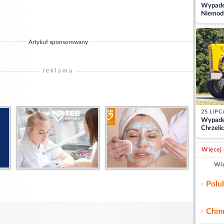
Wypadek
Niemodl
osoby w
Artykuł sponsorowany
reklama
25 LIPC
Wypade
Chrzelic
zablok
Więcej 
Wię
Polu
Chmu