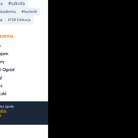
#szkoła
ty
Akademia
#technik
a
#TEB Edukacja
szenia
a
ajem
ry
i Ogród
gi
is
czki
asz zgodę
okie
.
i
.