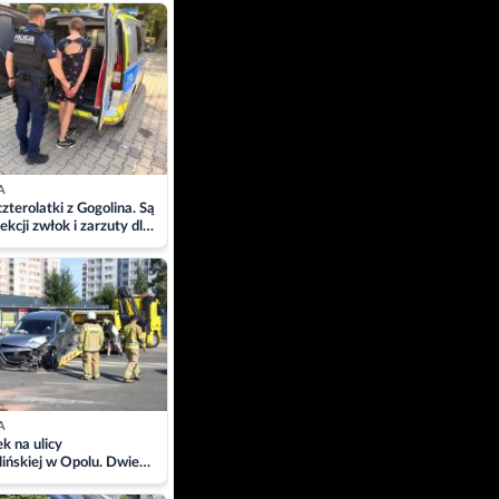
ach
A
zterolatki z Gogolina. Są
ekcji zwłok i zarzuty dla
A
 na ulicy
ińskiej w Opolu. Dwie
 szpitalu