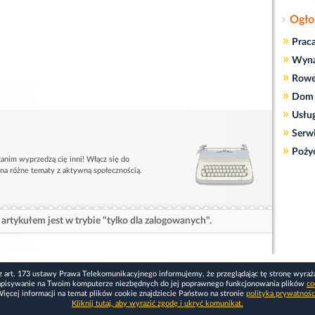
Ogło
»
Prac
»
Wyn
»
Rowe
»
Dom 
»
Usłu
»
Serw
»
Poży
anim wyprzedzą cię inni! Włącz się do
 na różne tematy z aktywną społecznością.
artykułem jest w trybie "tylko dla zalogowanych".
z art. 173 ustawy Prawa Telekomunikacyjnego informujemy, że przeglądając tę stronę wyraż
apisywanie na Twoim komputerze niezbędnych do jej poprawnego funkcjonowania plików
co
ięcej informacji na temat plików cookie znajdziecie Państwo na stronie
polityka prywatnośc
Kliknij tutaj, aby wyrazić zgodę i ukryć komunikat.