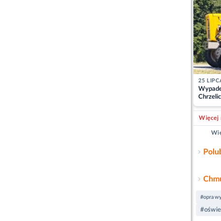
25 LIPC
Wypade
Chrzelic
zablok
Więcej 
Wię
Polu
Chmu
#opraw
#oświe