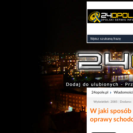
24opole.pl
Wiadomośc
Wyświetleń: 2085
Dodano: 
W jaki sposób
oprawy schod