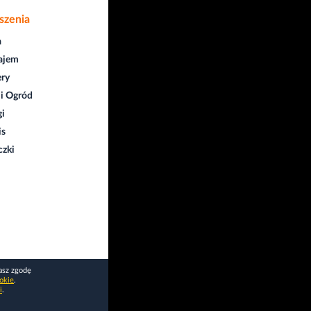
szenia
a
ajem
ry
i Ogród
gi
is
czki
asz zgodę
okie
.
i
.