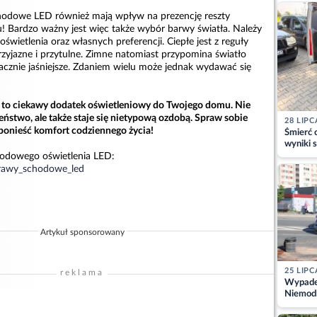
kajdank
chodowe LED również mają wpływ na prezencję reszty
! Bardzo ważny jest więc także wybór barwy światła. Należy
świetlenia oraz własnych preferencji. Ciepłe jest z reguły
rzyjazne i przytulne. Zimne natomiast przypomina światło
znacznie jaśniejsze. Zdaniem wielu może jednak wydawać się
o ciekawy dodatek oświetleniowy do Twojego domu. Nie
eństwo, ale także staje się nietypową ozdobą. Spraw sobie
28 LIPC
 ponieść komfort codziennego życia!
Śmierć c
wyniki s
matki
hodowego oświetlenia LED:
prawy_schodowe_led
Artykuł sponsorowany
25 LIPC
reklama
Wypadek
Niemodl
osoby w