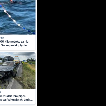
NIA
00 kilometrów za nią.
a Szczepaniak płynie
łtyk dla Piotra.
zacja
A
ie z udziałem pięciu
w we Wrzoskach. Jeden
wców zabrany w