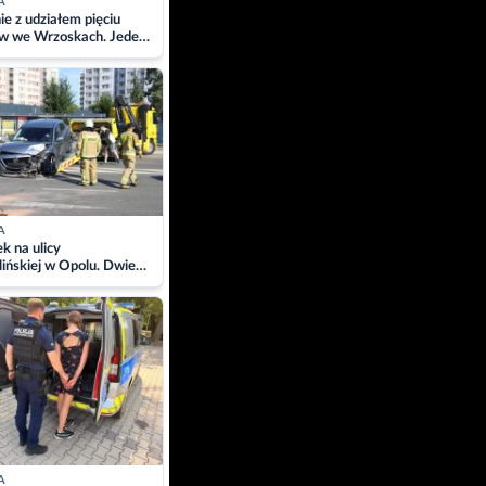
A
ie z udziałem pięciu
w we Wrzoskach. Jeden
wców zabrany w
ach
A
 na ulicy
ińskiej w Opolu. Dwie
 szpitalu
A