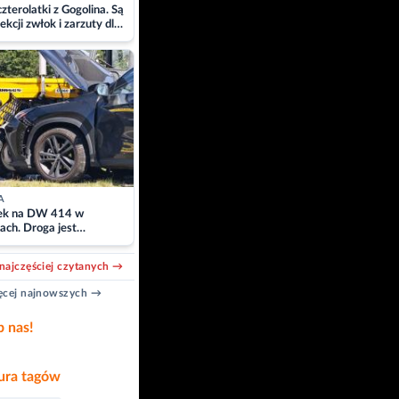
zterolatki z Gogolina. Są
ekcji zwłok i zarzuty dla
A
k na DW 414 w
ach. Droga jest
owana
najczęściej czytanych →
cej najnowszych →
b nas!
ra tagów