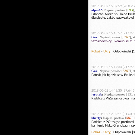
2019-06-02 15:37:59 [78.8.23
alpin32
:
Napisał postów [
593
]
I dobrze. Niech sp...la do Bruk
dla siebie. Jakby patryczkowi 
2019-06-02 15:15:57 [217.99.
Gaz
:
Napisał postów [
6367
], 
Szmalcownicy i komuniści z P
Pokaż
-
Ukryj
Odpowiedzi [1
2019-06-02 15:17:33 [217.99.
Gaz
:
Napisał postów [
6367
], 
Patryk jak będziesz w Bruksel
2019-06-02 14:48:30 [89.64.5
jerytab
:
Napisał postów [
13
],
Padalce z PiZu zagłosowali na
2019-06-02 12:32:11 [31.60.5
liberty
:
Napisał postów [
5870
]
Padalce z PO trzęsą portkami 
kamienic Haka Grundbaum czy
Pokaż
-
Ukryj
Odpowiedzi [3