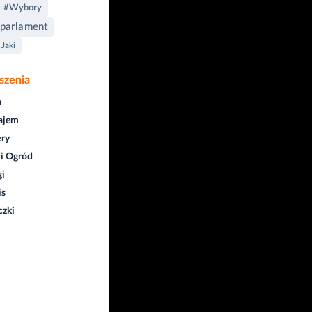
#Wybory
parlament
 Jaki
szenia
a
ajem
ry
i Ogród
gi
is
czki