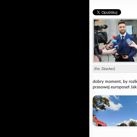
(Fot. Dżacheć)
dobry moment, by rozlic
prasowej europoseł Jaki