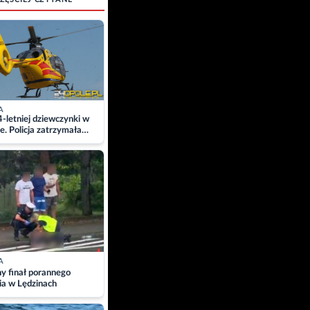
A
4-letniej dziewczynki w
e. Policja zatrzymała
A
ny finał porannego
ia w Lędzinach