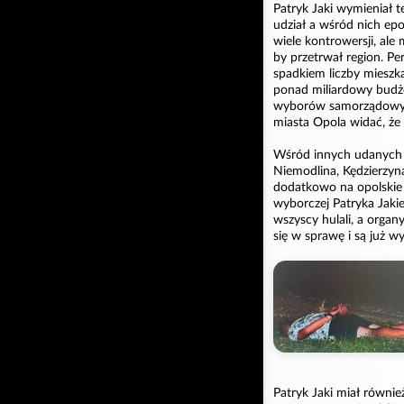
Patryk Jaki wymieniał t
udział a wśród nich epo
wiele kontrowersji, ale 
by przetrwał region. Pe
spadkiem liczby mieszk
ponad miliardowy budżet
wyborów samorządowyc
miasta Opola widać, że 
Wśród innych udanych 
Niemodlina, Kędzierzyna
dodatkowo na opolskie 
wyborczej Patryka Jakie
wszyscy hulali, a orga
się w sprawę i są już w
Patryk Jaki miał równi