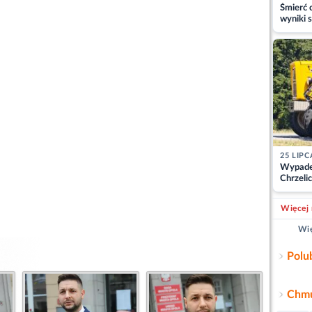
Śmierć c
wyniki s
matki
25 LIPC
Wypade
Chrzelic
zablok
Więcej 
Wię
Polu
Chmu