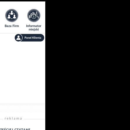
Baza Firm
Informator
miejski
reklama
ZĘŚCIEJ CZYTANE