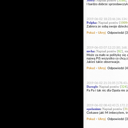
Jerry
:
Napisał postów [
5188
],
I bardzo dobrze sprzedawczyk
2019-06-02 18:23:46 [46.134.
Polpha
:
Napisał postów [
1009
Zabiera ze sobą swoje dzieck
Pokaż
-
Ukryj
Odpowiedzi [3
2019-06-03 07:12:23 [81.168.
mvha
:
Napisał postów [
62
], st
Może za mało w politykę się 
nazwą PiS wszystko co chcą za
Jakieś takie obserwacje.
Pokaż
-
Ukryj
Odpowiedzi [4
2019-06-02 21:31:05 [178.43.
Darogb
:
Napisał postów [
324
]
Pa Pa i tak nic dla Opola nie z
2019-06-02 08:42:43 [5.172.2
opolaninn
:
Napisał postów [
31
Ciekawe jaki M imbecylem, tr
Pokaż
-
Ukryj
Odpowiedzi [3