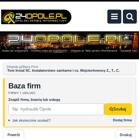
24opole.pl
Baza Firm
Tom Instal SC. Instalatorstwo sanitarne i cs. Wojciechowscy Z., T., C.
Baza firm
FIRMY I USŁUGI
Znajdź firmę, branżę lub usługę
Szukaj
Dodaj firmę
Jak skutecznie szukać?
Powrót
Drukuj