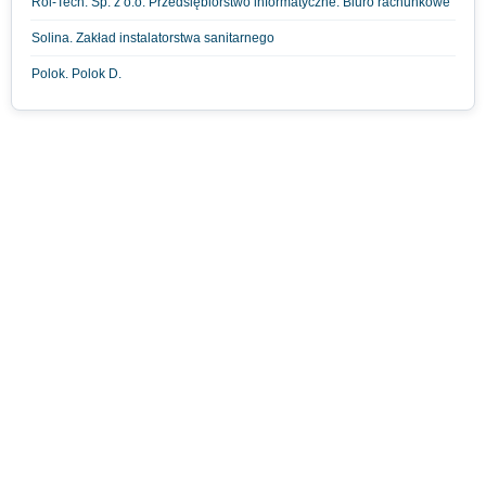
Rol-Tech. Sp. z o.o. Przedsiębiorstwo informatyczne. Biuro rachunkowe
Solina. Zakład instalatorstwa sanitarnego
Polok. Polok D.