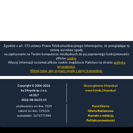
Zgodnie z art. 173 ustawy Prawa Telekomunikacyjnego informujemy, że przeglądając tę
stronę wyrażasz zgodę
na zapisywanie na Twoim komputerze niezbędnych do jej poprawnego funkcjonowania
plików
cookie
.
Więcej informacji na temat plików cookie znajdziecie Państwo na stronie
polityka
prywatności
.
Kliknij tutaj, aby wyrazić zgodę i ukryć komunikat.
Copyright © 2006-2026
Strona główna 24opole.pl
by 24opole sp. z o.o.
www.hotele.24opole.pl
v4.30.7
2026-08-06 01:15
użytkownicy on-line: 3105
Panel Klienta
rekord on-line: 129224
Oferta Reklamowa
wyświetleń: 1673771984
Kontakt z redakcją
Polityka prywatności