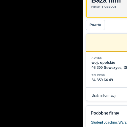
Baza firm
FIRMY I USŁUGI
Powrót
ADRES
woj. opolskie
46-300 Sowczyce, D
TELEFON
34 359 64 49
Brak informacji
Podobne firmy
Student Joachim. Warszt