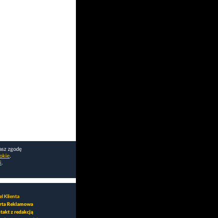
asz zgodę
okie
.
i
.
l Klienta
rta Reklamowa
takt z redakcją