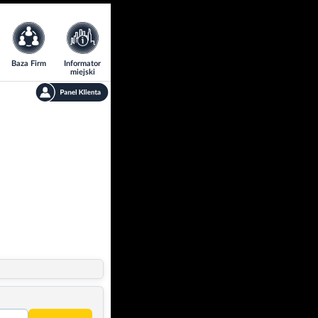
Baza Firm
Informator
miejski