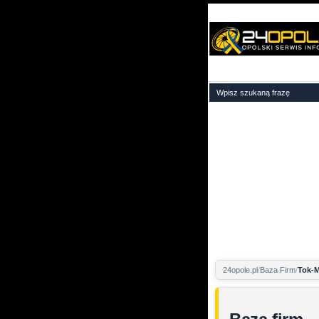
24opole.pl
Baza Firm
Tok-M