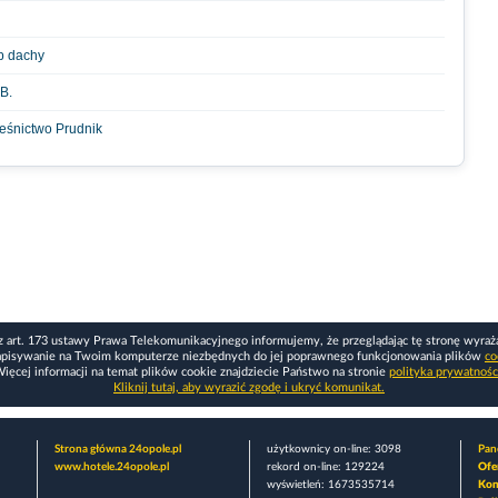
p dachy
B.
eśnictwo Prudnik
z art. 173 ustawy Prawa Telekomunikacyjnego informujemy, że przeglądając tę stronę wyraż
apisywanie na Twoim komputerze niezbędnych do jej poprawnego funkcjonowania plików
co
ięcej informacji na temat plików cookie znajdziecie Państwo na stronie
polityka prywatnośc
Kliknij tutaj, aby wyrazić zgodę i ukryć komunikat.
Strona główna 24opole.pl
użytkownicy on-line: 3098
Pane
www.hotele.24opole.pl
rekord on-line: 129224
Ofe
wyświetleń: 1673535714
Kon