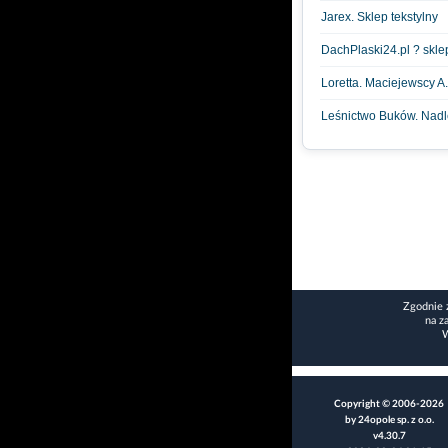
Jarex. Sklep tekstylny
DachPlaski24.pl ? skle
Loretta. Maciejewscy A.
Leśnictwo Buków. Nadl
Zgodnie 
na z
W
Copyright © 2006-2026
by 24opole sp. z o.o.
v4.30.7