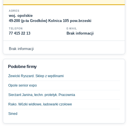
ADRES
woj. opolskie
49-200 (p-ta Grodków) Kolnica 105 pow.brzeski
TELEFON
E-MAIL
77 415 22 13
Brak informacji
Brak informacji
Podobne firmy
Żewicki Ryszard. Sklep z wędlinami
Opole senior expo
Sierżant Janina, techn. protetyk. Pracownia
Rako. Wózki widłowe, ładowarki czołowe
Sined