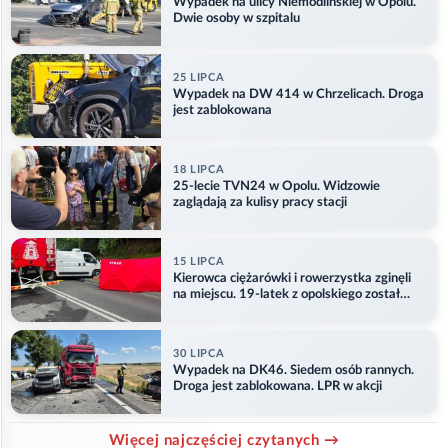
Wypadek na ulicy Niemodlińskiej w Opolu.
Dwie osoby w szpitalu
25 LIPCA
Wypadek na DW 414 w Chrzelicach. Droga
jest zablokowana
18 LIPCA
25-lecie TVN24 w Opolu. Widzowie
zaglądają za kulisy pracy stacji
15 LIPCA
Kierowca ciężarówki i rowerzystka zginęli
na miejscu. 19-latek z opolskiego został
ranny
30 LIPCA
Wypadek na DK46. Siedem osób rannych.
Droga jest zablokowana. LPR w akcji
Więcej najczęściej czytanych →