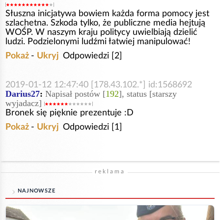
Słuszna inicjatywa bowiem każda forma pomocy jest
szlachetna. Szkoda tylko, że publiczne media hejtują
WOŚP. W naszym kraju politycy uwielbiają dzielić
ludzi. Podzielonymi ludźmi łatwiej manipulować!
Pokaż
-
Ukryj
Odpowiedzi [2]
2019-01-12 12:47:40 [178.43.102.*] id:1568692
Darius27
:
Napisał postów [
192
], status [starszy
wyjadacz]
Bronek się pięknie prezentuje :D
Pokaż
-
Ukryj
Odpowiedzi [1]
reklama
NAJNOWSZE