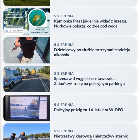
5 SIERPNIA
Kamionka Piast jakiej nie widać z brzegu.
Nurkowie pokażą, co żyje pod wodą
5 SIERPNIA
Dzielnicowy po służbie zatrzymał złodzieja
alkoholu
5 SIERPNIA
Sprzedawał węgiel z dostawczaka.
Zakończył trasę na policyjnym parkingu
5 SIERPNIA
Policyjny pościg za 14-latkiem WIDEO
5 SIERPNIA
Nietrzeźwy kierowca i nietrzeźwy sternik