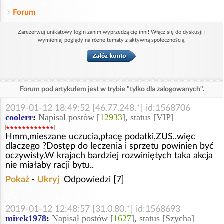
Forum
Zarezerwuj unikatowy login zanim wyprzedzą cię inni! Włącz się do dyskusji i
wymieniaj poglądy na różne tematy z aktywną społecznością.
Forum pod artykułem jest w trybie "tylko dla zalogowanych".
2019-01-12 18:49:52 [46.77.248.*] id:1568706
coolerr
:
Napisał postów [
12933
], status [VIP]
Hmm,mieszane uczucia,płacę podatki,ZUS..więc
dlaczego ?Dostęp do leczenia i sprzętu powinien być
oczywisty.W krajach bardziej rozwiniętych taka akcja
nie miałaby racji bytu..
Pokaż
-
Ukryj
Odpowiedzi [7]
2019-01-12 12:48:57 [31.0.80.*] id:1568693
mirek1978
:
Napisał postów [
1627
], status [Szycha]