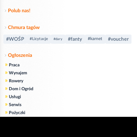
Polub nas!
Chmura tagów
#WOŚP
#fanty
#voucher
#karnet
#Licytacje
#dary
Ogłoszenia
»
Praca
»
Wynajem
»
Rowery
»
Dom i Ogród
»
Usługi
»
Serwis
»
Pożyczki
Zgodnie z art. 173 ustawy Prawa Telekomunikacyjnego informujemy, że przeglądając tę
stronę wyrażasz zgodę
na zapisywanie na Twoim komputerze niezbędnych do jej poprawnego funkcjonowania