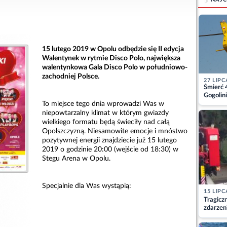
15 lutego 2019 w Opolu odbędzie się II edycja
Walentynek w rytmie Disco Polo, największa
walentynkowa Gala Disco Polo w południowo-
zachodniej Polsce.
27 LIPC
Śmierć 
Gogolini
matkę
To miejsce tego dnia wprowadzi Was w
niepowtarzalny klimat w którym gwiazdy
wielkiego formatu będą świeciły nad całą
Opolszczyzną. Niesamowite emocje i mnóstwo
pozytywnej energii znajdziecie już 15 lutego
2019 o godzinie 20:00 (wejście od 18:30) w
Stegu Arena w Opolu.
Specjalnie dla Was wystąpią:
15 LIPC
Tragicz
zdarzen