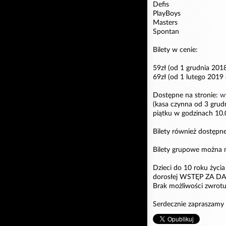
Defis
PlayBoys
Masters
Spontan
Bilety w cenie:
59zł (od 1 grudnia 201
69zł (od 1 lutego 2019
Dostępne na stronie:
w
(kasa czynna od 3 grud
piątku w godzinach 10.
Bilety również dostępn
Bilety grupowe można
Dzieci do 10 roku życ
dorosłej WSTĘP ZA D
Brak możliwości zwrotu 
Serdecznie zapraszamy 