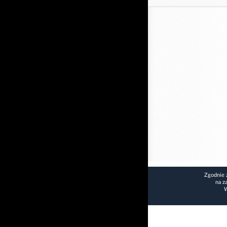
Zgodnie 
na z
W