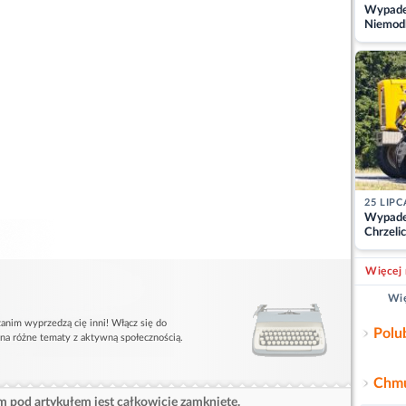
Wypadek
Niemodl
osoby w
25 LIPC
Wypade
Chrzelic
zablok
Więcej 
Wię
anim wyprzedzą cię inni! Włącz się do
Polu
 na różne tematy z aktywną społecznością.
Chmu
 pod artykułem jest całkowicie zamknięte.