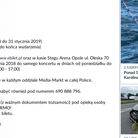
8 do 31 stycznia 2019)
 do końca wydarzenia)
ww.ebilet.pl
oraz w kasie Stegu Arena Opole ul. Oleska 70
nia 2018 do samego koncertu w dniach od poniedziałku do
2 SIERP
00 - 17.00)
Ponad 1
Karolin
e w każdym oddziale Media-Markt w całej Polsce.
przez Ba
Aktuali
 nabyć również pod numerem 690 888 796.
ia (z ważnym dokumentem tożsamości) pod opieką osoby
ARMO!
biletu.
!