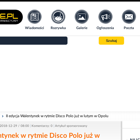
Wiadomości
Rozrywka
Galerie
Ogłoszenia
Poczta
Szukaj
i
II edycja Walentynek w rytmie Disco Polo już w lutym w Opolu
2018-12-29 / 08:00
Komentarzy: 0
Artykuł sponsorowany
ntynek w rytmie Disco Polo już w
NAJC