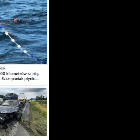
NIA
00 kilometrów za nią.
a Szczepaniak płynie
łtyk dla Piotra.
zacja