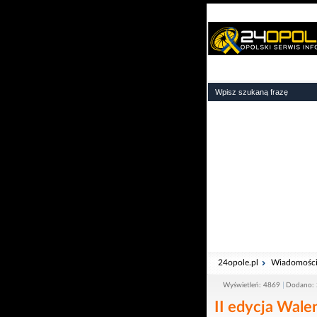
24opole.pl
Wiadomośc
Wyświetleń: 4869
Dodano: 
II edycja Wale