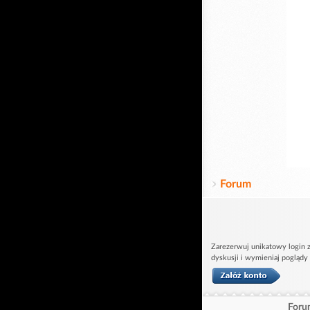
Forum
Zarezerwuj unikatowy login z
dyskusji i wymieniaj poglądy
Forum