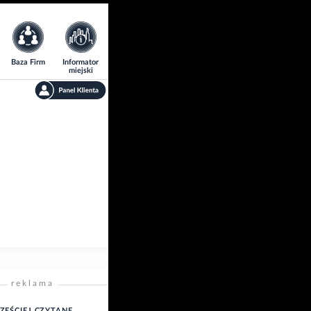
Baza Firm
Informator
miejski
reklama
ZĘŚCIEJ CZYTANE