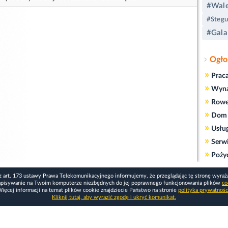
#Wale
#Stegu
#Gala
Ogło
»
Prac
»
Wyn
»
Rowe
»
Dom 
»
Usłu
»
Serw
»
Poży
z art. 173 ustawy Prawa Telekomunikacyjnego informujemy, że przeglądając tę stronę wyraż
apisywanie na Twoim komputerze niezbędnych do jej poprawnego funkcjonowania plików
co
ięcej informacji na temat plików cookie znajdziecie Państwo na stronie
polityka prywatnośc
Kliknij tutaj, aby wyrazić zgodę i ukryć komunikat.