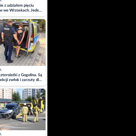
A
ie z udziałem pięciu
w we Wrzoskach. Jeden
wców zabrany w
ach
A
zterolatki z Gogolina. Są
ekcji zwłok i zarzuty dla
A