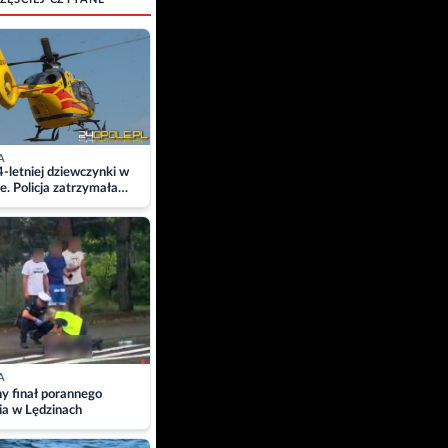
A
4-letniej dziewczynki w
e. Policja zatrzymała
A
ny finał porannego
ia w Lędzinach