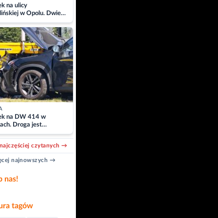
 na ulicy
ińskiej w Opolu. Dwie
 szpitalu
A
k na DW 414 w
ach. Droga jest
owana
najczęściej czytanych →
cej najnowszych →
b nas!
ra tagów