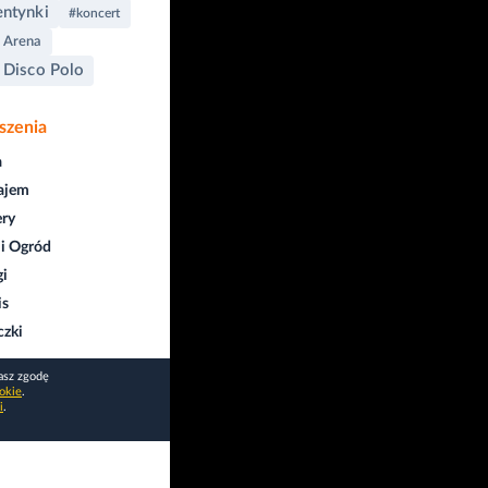
ntynki
#koncert
 Arena
 Disco Polo
szenia
a
ajem
ry
i Ogród
gi
is
czki
asz zgodę
okie
.
i
.