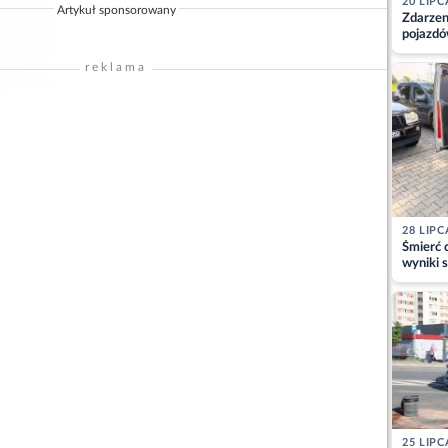
20 LIPC
Artykuł sponsorowany
Zdarzen
pojazdó
z kiero
kajdank
reklama
28 LIPC
Śmierć c
wyniki s
matki
25 LIPC