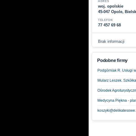
ADRES
woj. opolskie
45-047 Opole, Biels
TELEFON
77 457 69 68
Brak informacji
Podobne firmy
Podgórniak R. Usługi w
Mularz Leszek. Szkółk
Ośrodek Agroturystycz
Medycyna Piękna - pla
koszyki@delikatesowe.