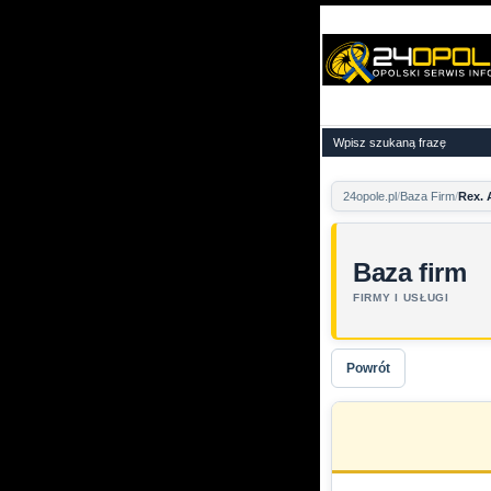
24opole.pl
Baza Firm
Rex. 
Baza firm
FIRMY I USŁUGI
Powrót