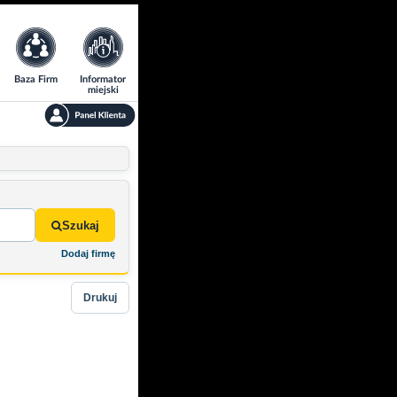
Baza Firm
Informator
miejski
Szukaj
Dodaj firmę
Drukuj