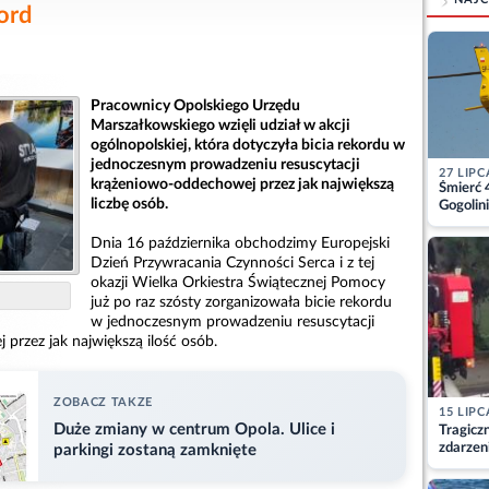
ord
Pracownicy Opolskiego Urzędu
Marszałkowskiego wzięli udział w akcji
ogólnopolskiej, która dotyczyła bicia rekordu w
jednoczesnym prowadzeniu resuscytacji
27 LIPC
krążeniowo-oddechowej przez jak największą
Śmierć 
liczbę osób.
Gogolini
matkę
Dnia 16 października obchodzimy Europejski
Dzień Przywracania Czynności Serca i z tej
okazji Wielka Orkiestra Świątecznej Pomocy
już po raz szósty zorganizowała bicie rekordu
w jednoczesnym prowadzeniu resuscytacji
przez jak największą ilość osób.
ZOBACZ TAKZE
15 LIPC
Duże zmiany w centrum Opola. Ulice i
Tragicz
zdarzen
parkingi zostaną zamknięte