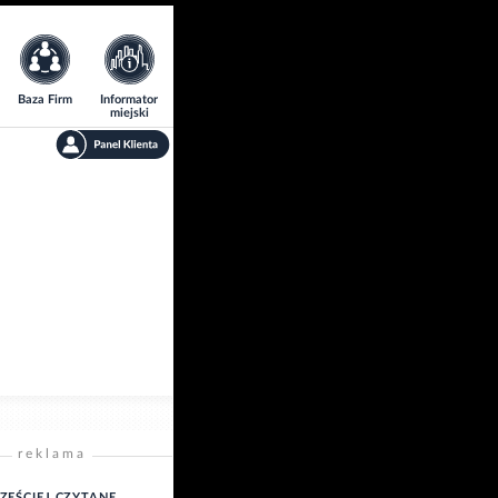
Baza Firm
Informator
miejski
reklama
ZĘŚCIEJ CZYTANE