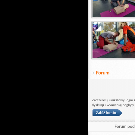
Forum
Zarezerwuj unikatowy login z
dyskusji i wymieniaj poglądy
Forum pod 