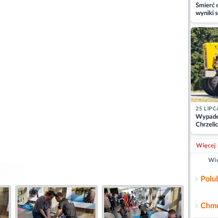
Śmierć c
wyniki s
matki
25 LIPC
Wypade
Chrzelic
zablok
Więcej 
Wię
Polu
Chmu