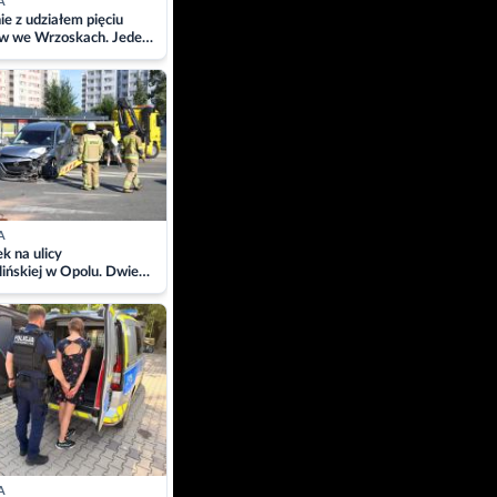
A
ie z udziałem pięciu
w we Wrzoskach. Jeden
wców zabrany w
ach
A
 na ulicy
ińskiej w Opolu. Dwie
 szpitalu
A