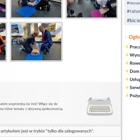
#resus
#ratu
#bici
Ogło
»
Prac
»
Wyn
»
Rowe
»
Dom 
»
Usłu
»
Serw
»
Poży
anim wyprzedzą cię inni! Włącz się do
 na różne tematy z aktywną społecznością.
artykułem jest w trybie "tylko dla zalogowanych".