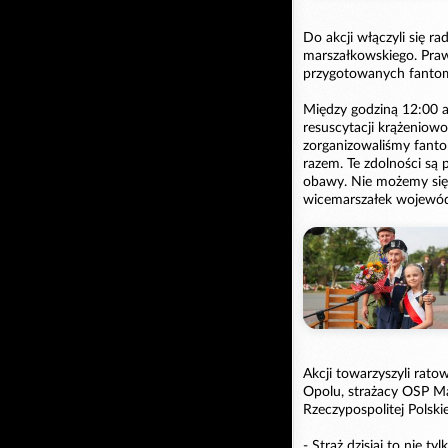
Do akcji włączyli się 
marszałkowskiego. Praw
przygotowanych fanto
Między godziną 12:00 a
resuscytacji krążeniow
zorganizowaliśmy fanto
razem. Te zdolności są 
obawy. Nie możemy się
wicemarszałek wojewód
Akcji towarzyszyli ra
Opolu, strażacy OSP M
Rzeczypospolitej Polsk
- Straż dzisiaj to nie t