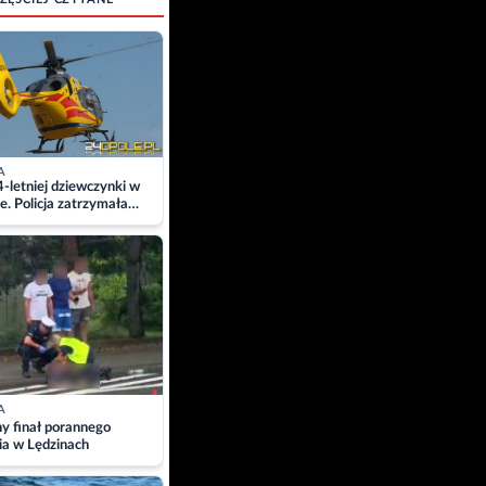
A
4-letniej dziewczynki w
e. Policja zatrzymała
A
ny finał porannego
ia w Lędzinach