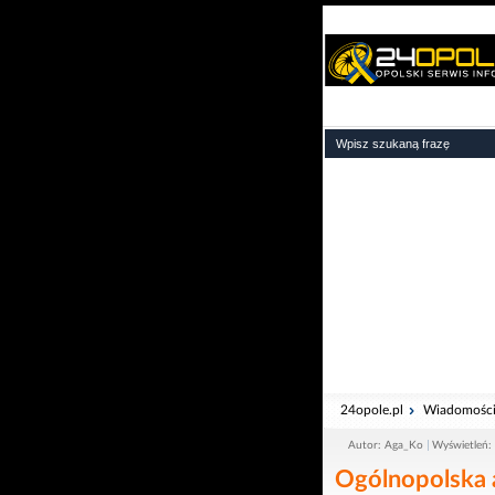
24opole.pl
Wiadomośc
Autor: Aga_Ko
Wyświetleń:
Ogólnopolska a