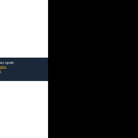
asz zgodę
okie
.
i
.