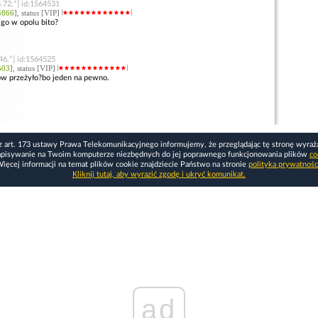
.72.*] id:1564531
4866
], status [VIP]
 go w opolu bito?
46.*] id:1564525
503
], status [VIP]
ów przeżyło?bo jeden na pewno.
z art. 173 ustawy Prawa Telekomunikacyjnego informujemy, że przeglądając tę stronę wyraż
apisywanie na Twoim komputerze niezbędnych do jej poprawnego funkcjonowania plików
co
ięcej informacji na temat plików cookie znajdziecie Państwo na stronie
polityka prywatnośc
Kliknij tutaj, aby wyrazić zgodę i ukryć komunikat.
ad