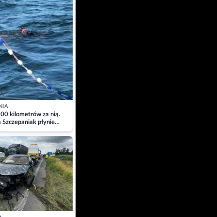
NIA
00 kilometrów za nią.
a Szczepaniak płynie
łtyk dla Piotra.
zacja