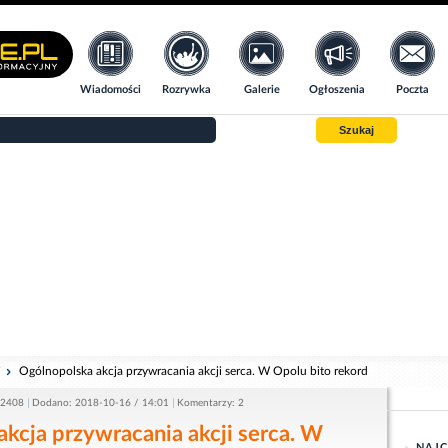
Wiadomości
Rozrywka
Galerie
Ogłoszenia
Poczta
Szukaj
i
Ogólnopolska akcja przywracania akcji serca. W Opolu bito rekord
 2408
Dodano: 2018-10-16 / 14:01
Komentarzy: 2
kcja przywracania akcji serca. W
NAJC