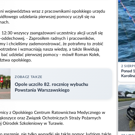
radni województwa wraz z pracownikami opolskiego urzędu
idłowego udzielania pierwszej pomocy uczyli się na
mach.
 12:30 wszyscy zaangażowani uczestnicy akcji uczyli się
o-oddechowej. - Zaprosiłem radnych i pracowników,
my i chcieliśmy zademonstrować, że potrafimy to zrobić
potrzebne i wzmacniają nasza wiedzę, a także likwidują
 bać udzielać pierwszej pomocy - mówił Roman Kolek,
ztwa opolskiego.
2 SIERP
Ponad 1
Karolin
ZOBACZ TAKZE
przez Ba
Opole uczciło 82. rocznicę wybuchu
Aktuali
Powstania Warszawskiego
townicy z Opolskiego Centrum Ratownictwa Medycznego w
ąkoszyce oraz Związek Ochotniczych Straży Pożarnych
iej Ośrodek Szkoleniowy w Turawie.
ylko gaszenie, nie tylko wypadki ale także pomoc ludziom także