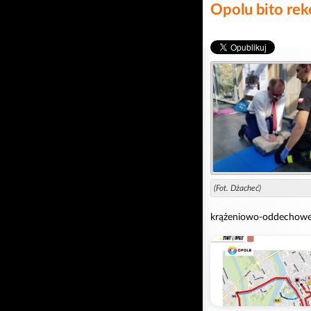
Opolu bito rek
(Fot. Dżacheć)
krążeniowo-oddechowej 