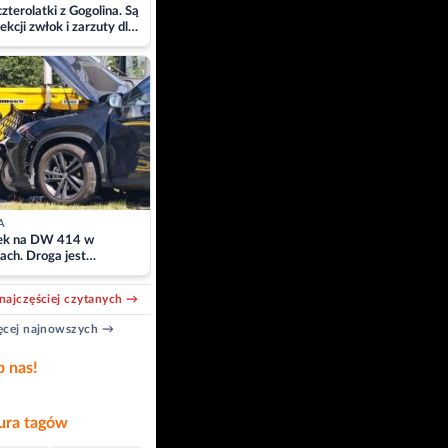
zterolatki z Gogolina. Są
ekcji zwłok i zarzuty dla
A
k na DW 414 w
ach. Droga jest
owana
najczęściej czytanych →
cej najnowszych →
b nas!
ra tagów