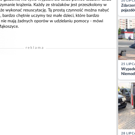
20 LIPC
atrzymanie krążenia. Każdy ze strażaków jest przeszkolony w
Zdarzen
oże wykonać resuscytację. Tą prostą czynność można nabyć
pojazdó
z kiero
, bardzo chętnie uczymy tez małe dzieci, które bardzo
kajdank
i nie mają żadnych oporów w udzielaniu pomocy - mówi
ąkoszyce.
reklama
25 LIPC
Wypadek
Niemodl
osoby w
28 LIPC