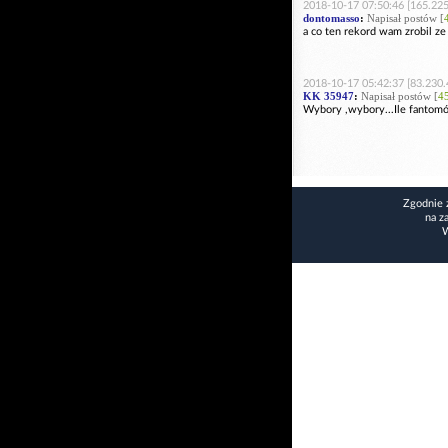
2018-10-17 07:50:46 [165.225
dontomasso
:
Napisał postów [
a co ten rekord wam zrobil ze
2018-10-17 05:42:37 [83.230.
KK 35947
:
Napisał postów [
4
Wybory ,wybory...Ile fantom
Zgodnie 
na z
W