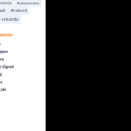
cytacja
#ratownictwo
nek
#rekord
e rekordu
szenia
a
ajem
ry
i Ogród
gi
is
czki