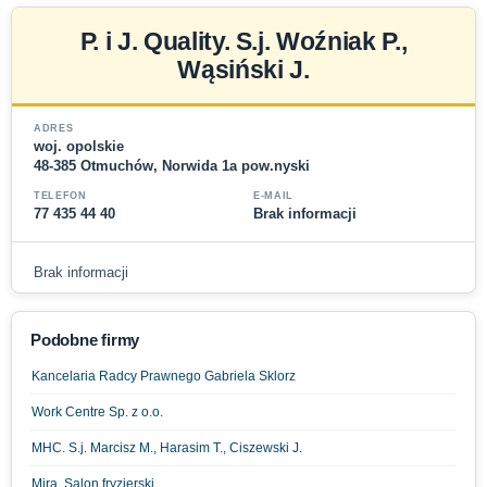
P. i J. Quality. S.j. Woźniak P.,
Wąsiński J.
ADRES
woj. opolskie
48-385 Otmuchów, Norwida 1a pow.nyski
TELEFON
E-MAIL
77 435 44 40
Brak informacji
Brak informacji
Podobne firmy
Kancelaria Radcy Prawnego Gabriela Sklorz
Work Centre Sp. z o.o.
MHC. S.j. Marcisz M., Harasim T., Ciszewski J.
Mira. Salon fryzjerski