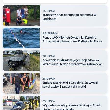
15 LIPCA
Tragiczny finał porannego zdarzenia w
Lędzinach
2 SIERPNIA
Ponad 100 kilometrów za nią. Karolina
Szczepaniak płynie przez Bałtyk dla Piotra.
Aktualizacja
20 LIPCA
Zdarzenie z udziałem pięciu pojazdów we
Wrzoskach. Jeden z kierowców zabrany w
kajdankach
28 LIPCA
Śmierć czterolatki z Gogolina. Są wyniki
sekcji zwłok i zarzuty dla matki
25 LIPCA
Wypadek na ulicy Niemodlińskiej w Opolu.
Dwie osoby w szpitalu