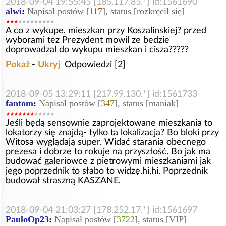
2018-09-04 19:55:45 [185.117.85.*] id:1561690
alwi
:
Napisał postów [
117
], status [rozkręcił się]
A co z wykupe, mieszkan przy Koszalinskiej? przed
wyborami tez Prezydent mowil ze bedzie
doprowadzal do wykupu mieszkan i cisza?????
Pokaż
-
Ukryj
Odpowiedzi [2]
2018-09-05 13:29:11 [217.99.130.*] id:1561733
fantom
:
Napisał postów [
347
], status [maniak]
Jeśli będą sensownie zaprojektowane mieszkania to
lokatorzy się znajdą- tylko ta lokalizacja? Bo bloki przy
Witosa wyglądają super. Widać starania obecnego
prezesa i dobrze to rokuje na przyszłość. Bo jak ma
budować galeriowce z piętrowymi mieszkaniami jak
jego poprzednik to słabo to widzę.hi,hi. Poprzednik
budował straszną KASZANE.
2018-09-04 21:03:27 [178.252.17.*] id:1561697
PauloOp23
:
Napisał postów [
3722
], status [VIP]