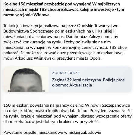
Kolejne 156 mieszkań przybędzie pod wynajem! W najbliższych
miesiącach miejski TBS chce zrealizować kolejne inwestycje - tym
razem w rejonie Winowa.
To kolejna inwestycja realizowana przez Opolskie Towarzystwo
Budownictwa Społecznego po mieszkaniach na ul. Kaliskiej i
mieszkaniach dla seniorów na os. Dambonia.- Zależy nam, aby
zwiększyć konkurencję na rynku i żeby pojawiły się na nim
mieszkania na wynajem w konkurencyjnej cenie czynszu. TBS chce
pokazać, że może realizować duże przedsięwzięcia mieszkaniowe -
mówi Arkadiusz Wiśniewski, prezydent miasta Opola.
ZOBACZ TAKZE
Zaginął 39-letni nężczyzna. Policja prosi
o pomoc Aktualizacja
150 mieszkań powstanie na granicy dzielnic Winów i Szczepanowice
na działce, którą miasto kupiło dwa lata temu. Prezydent zaznacza, że
na rynku brakuje mieszkań pod wynajem, dlatego wzbogacenie oferty
dla mieszkańców jest dobrym krokiem w przyszłość.
Powstanie osiedle mieszkaniowe w niskiej zabudowie