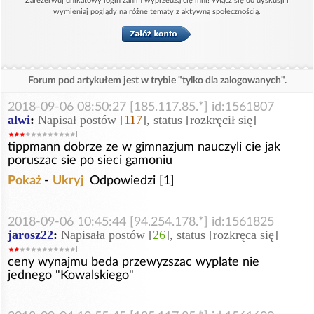
Zarezerwuj unikatowy login zanim wyprzedzą cię inni! Włącz się do dyskusji i
wymieniaj poglądy na różne tematy z aktywną społecznością.
Forum pod artykułem jest w trybie "tylko dla zalogowanych".
2018-09-06 08:50:27 [185.117.85.*] id:1561807
alwi
:
Napisał postów [
117
], status [rozkręcił się]
tippmann dobrze ze w gimnazjum nauczyli cie jak
poruszac sie po sieci gamoniu
Pokaż
-
Ukryj
Odpowiedzi [1]
2018-09-06 10:45:44 [94.254.178.*] id:1561825
jarosz22
:
Napisała postów [
26
], status [rozkręca się]
ceny wynajmu beda przewyzszac wyplate nie
jednego "Kowalskiego"