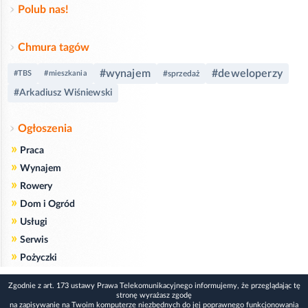
Polub nas!
Chmura tagów
#wynajem
#deweloperzy
#TBS
#mieszkania
#sprzedaż
#Arkadiusz Wiśniewski
Ogłoszenia
»
Praca
»
Wynajem
»
Rowery
»
Dom i Ogród
»
Usługi
»
Serwis
»
Pożyczki
Zgodnie z art. 173 ustawy Prawa Telekomunikacyjnego informujemy, że przeglądając tę
stronę wyrażasz zgodę
na zapisywanie na Twoim komputerze niezbędnych do jej poprawnego funkcjonowania