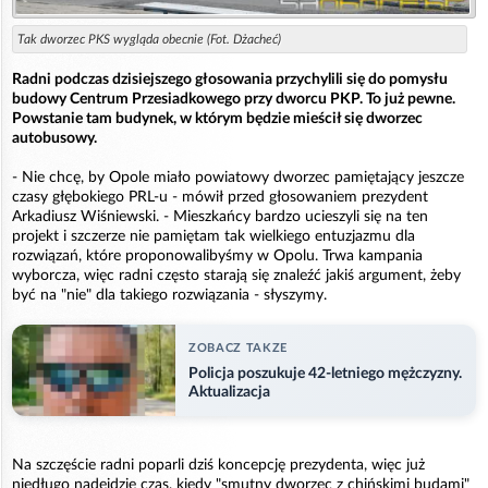
Tak dworzec PKS wygląda obecnie (Fot. Dżacheć)
Radni podczas dzisiejszego głosowania przychylili się do pomysłu
budowy Centrum Przesiadkowego przy dworcu PKP. To już pewne.
Powstanie tam budynek, w którym będzie mieścił się dworzec
autobusowy.
- Nie chcę, by Opole miało powiatowy dworzec pamiętający jeszcze
czasy głębokiego PRL-u - mówił przed głosowaniem prezydent
Arkadiusz Wiśniewski. - Mieszkańcy bardzo ucieszyli się na ten
projekt i szczerze nie pamiętam tak wielkiego entuzjazmu dla
rozwiązań, które proponowalibyśmy w Opolu. Trwa kampania
wyborcza, więc radni często starają się znaleźć jakiś argument, żeby
być na "nie" dla takiego rozwiązania - słyszymy.
ZOBACZ TAKZE
Policja poszukuje 42-letniego mężczyzny.
Aktualizacja
Na szczęście radni poparli dziś koncepcję prezydenta, więc już
niedługo nadejdzie czas, kiedy "smutny dworzec z chińskimi budami"