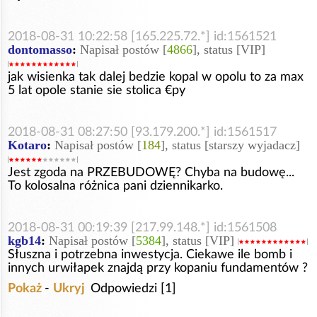
2018-08-31 10:22:58 [165.225.72.*] id:1561521
dontomasso
:
Napisał postów [
4866
], status [VIP]
jak wisienka tak dalej bedzie kopal w opolu to za max
5 lat opole stanie sie stolica €py
2018-08-31 08:27:50 [93.179.200.*] id:1561517
Kotaro
:
Napisał postów [
184
], status [starszy wyjadacz]
Jest zgoda na PRZEBUDOWĘ? Chyba na budowę...
To kolosalna różnica pani dziennikarko.
2018-08-31 00:19:39 [217.99.148.*] id:1561508
kgb14
:
Napisał postów [
5384
], status [VIP]
Słuszna i potrzebna inwestycja. Ciekawe ile bomb i
innych urwiłapek znajdą przy kopaniu fundamentów ?
Pokaż
-
Ukryj
Odpowiedzi [1]