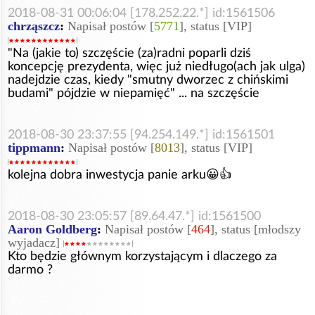
2018-08-31 00:06:04 [178.252.22.*] id:1561506
chrząszcz
:
Napisał postów [
5771
], status [VIP]
"Na (jakie to) szczęście (za)radni poparli dziś
koncepcję prezydenta, więc już niedługo(ach jak ulga)
nadejdzie czas, kiedy "smutny dworzec z chińskimi
budami" pójdzie w niepamięć" ... na szczęście
2018-08-30 23:37:55 [94.254.149.*] id:1561501
tippmann
:
Napisał postów [
8013
], status [VIP]
kolejna dobra inwestycja panie arku😀👍
2018-08-30 23:05:57 [89.64.47.*] id:1561500
Aaron Goldberg
:
Napisał postów [
464
], status [młodszy
wyjadacz]
Kto będzie głównym korzystającym i dlaczego za
darmo ?