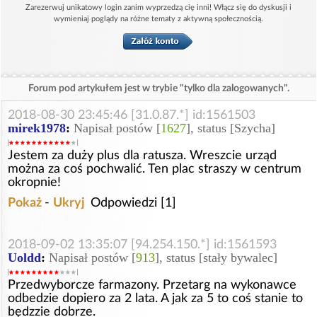
Zarezerwuj unikatowy login zanim wyprzedzą cię inni! Włącz się do dyskusji i
wymieniaj poglądy na różne tematy z aktywną społecznością.
Forum pod artykułem jest w trybie "tylko dla zalogowanych".
2018-08-30 23:45:46 [31.0.87.*] id:1561503
mirek1978
:
Napisał postów [
1627
], status [Szycha]
Jestem za duży plus dla ratusza. Wreszcie urząd
można za coś pochwalić. Ten plac straszy w centrum
okropnie!
Pokaż
-
Ukryj
Odpowiedzi [1]
2018-09-02 13:35:07 [94.254.150.*] id:1561593
Uoldd
:
Napisał postów [
913
], status [stały bywalec]
Przedwyborcze farmazony. Przetarg na wykonawce
odbedzie dopiero za 2 lata. A jak za 5 to coś stanie to
będzzie dobrze.