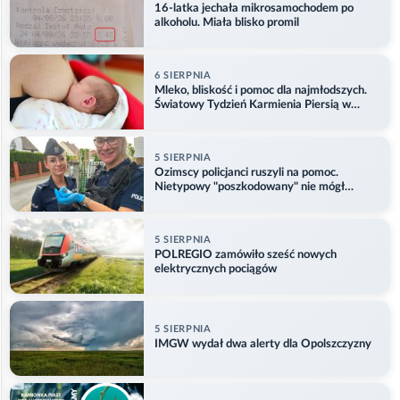
16-latka jechała mikrosamochodem po
alkoholu. Miała blisko promil
6 SIERPNIA
Mleko, bliskość i pomoc dla najmłodszych.
Światowy Tydzień Karmienia Piersią w
Opolu
5 SIERPNIA
Ozimscy policjanci ruszyli na pomoc.
Nietypowy "poszkodowany" nie mógł
odlecieć
5 SIERPNIA
POLREGIO zamówiło sześć nowych
elektrycznych pociągów
5 SIERPNIA
IMGW wydał dwa alerty dla Opolszczyzny