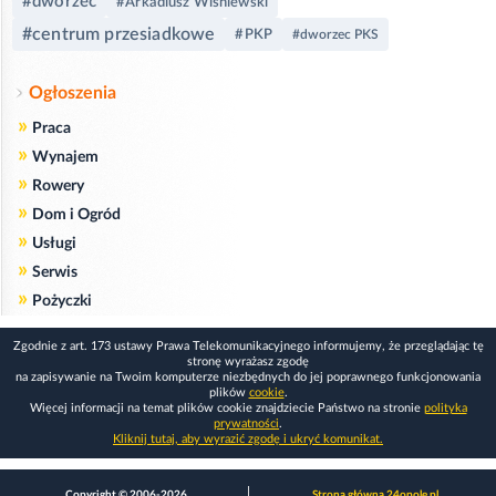
#dworzec
#Arkadiusz Wiśniewski
#centrum przesiadkowe
#PKP
#dworzec PKS
Ogłoszenia
»
Praca
»
Wynajem
»
Rowery
»
Dom i Ogród
»
Usługi
»
Serwis
»
Pożyczki
Zgodnie z art. 173 ustawy Prawa Telekomunikacyjnego informujemy, że przeglądając tę
stronę wyrażasz zgodę
na zapisywanie na Twoim komputerze niezbędnych do jej poprawnego funkcjonowania
plików
cookie
.
Więcej informacji na temat plików cookie znajdziecie Państwo na stronie
polityka
prywatności
.
Kliknij tutaj, aby wyrazić zgodę i ukryć komunikat.
Copyright © 2006-2026
Strona główna 24opole.pl