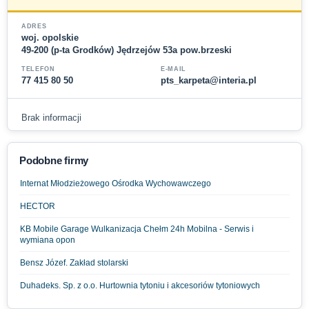
ADRES
woj. opolskie
49-200 (p-ta Grodków) Jędrzejów 53a pow.brzeski
TELEFON
E-MAIL
77 415 80 50
pts_karpeta@interia.pl
Brak informacji
Podobne firmy
Internat Młodzieżowego Ośrodka Wychowawczego
HECTOR
KB Mobile Garage Wulkanizacja Chełm 24h Mobilna - Serwis i
wymiana opon
Bensz Józef. Zakład stolarski
Duhadeks. Sp. z o.o. Hurtownia tytoniu i akcesoriów tytoniowych