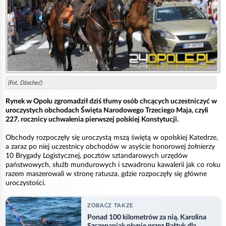
(Fot. Dżacheć)
Rynek w Opolu zgromadził dziś tłumy osób chcących uczestniczyć w
uroczystych obchodach Święta Narodowego Trzeciego Maja, czyli
227. rocznicy uchwalenia pierwszej polskiej Konstytucji.
Obchody rozpoczęły się uroczystą mszą świętą w opolskiej Katedrze,
a zaraz po niej uczestnicy obchodów w asyście honorowej żołnierzy
10 Brygady Logistycznej, pocztów sztandarowych urzędów
państwowych, służb mundurowych i szwadronu kawalerii jak co roku
razem maszerowali w stronę ratusza, gdzie rozpoczęły się główne
uroczystości.
ZOBACZ TAKZE
Ponad 100 kilometrów za nią. Karolina
Szczepaniak płynie przez Bałtyk dla