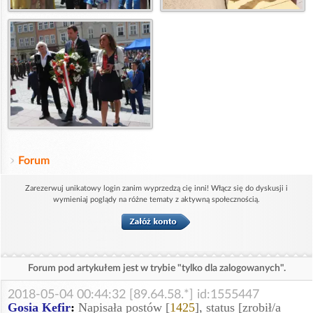
Forum
Zarezerwuj unikatowy login zanim wyprzedzą cię inni! Włącz się do dyskusji i
wymieniaj poglądy na różne tematy z aktywną społecznością.
Forum pod artykułem jest w trybie "tylko dla zalogowanych".
2018-05-04 00:44:32 [89.64.58.*] id:1555447
Gosia Kefir
:
Napisała postów [
1425
], status [zrobił/a