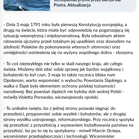
Piotra. Aktualizacja
- Dnia 3 maja 1791 roku była pierwszą Konstytucją europejską, a
drugą na świecie, która miała być odpowiedzią na pogarszającą się
sytuację wewnętrzną i międzynarodową. Była odważnym aktem
ratowania ojczyzny przed totalnym jej upadkiem oraz dowodem na
zdolność Polaków do pokonywania własnych ułomności oraz
umiejętności wzniesienia się na wyżyny wspólnego dobra - słyszymy.
- To coś niezwykłego nie tylko w skali naszego kraju, ale całego
świata. Możemy dziś zdać sobie sprawę jak bardzo wyjątkowy i
bohaterski to był czyn. 3 maja to także rocznica bliska nam
Opolanom, warto wspomnieć o wybuchu Powstania Śląskiego, a
walka o Śląsk była elementem ochrony polskiej tożsamości
narodowej. Bez powstań śląskich nie byłoby dziś wolnej Polski -
mówiła Violetta Porowska, wicewojewoda opolski.
- To unikalne święto, bo z jednej strony pozwala sięgnąć do
przeszłości, przypomnieć sobie wysiłek i bohaterów, ale z drugiej
strony wysiłku ustrojowego, reformatorskiego. Przy rocznicy spotyka
się przeszłość z przyszłością z wyzwaniem kształtowania państwa na
przyszłość, bo po to się tu spotykamy - mówił Marcin Ociepa,
wiceminister przedsiębiorczości i technologii. Wiceminister