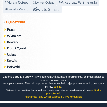
#Arkadiusz Wiśniewski
#Marcin Ociepa
#Szymon Ogłaza
#Święto 3 maja
#Porowska Violetta
Ogłoszenia
»
Praca
»
Wynajem
»
Rowery
»
Dom i Ogród
»
Usługi
»
Serwis
»
Pożyczki
Zgodnie z art. 173 ustawy Prawa Telekomunikacyjnego informujemy, że przeglądając tę
stronę wyrażasz zgodę
na zapisywanie na Twoim komputerze niezbędnych do jej poprawnego funkcjonowania
plików
cookie
.
Więcej informacji na temat plików cookie znajdziecie Państwo na stronie
polityka
prywatności
.
Kliknij tutaj, aby wyrazić zgodę i ukryć komunikat.