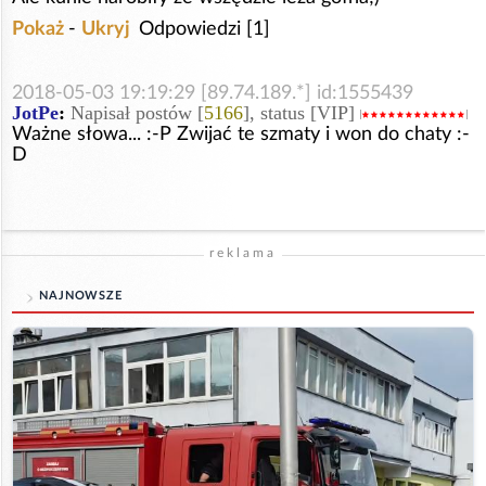
Pokaż
-
Ukryj
Odpowiedzi [1]
2018-05-03 19:19:29 [89.74.189.*] id:1555439
JotPe
:
Napisał postów [
5166
], status [VIP]
Ważne słowa... :-P Zwijać te szmaty i won do chaty :-
D
reklama
NAJNOWSZE