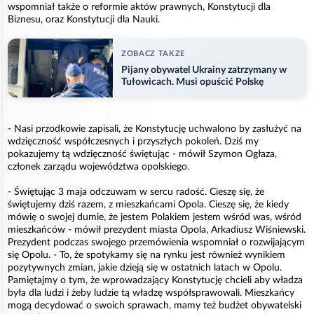
wspomniał także o reformie aktów prawnych, Konstytucji dla
Biznesu, oraz Konstytucji dla Nauki.
ZOBACZ TAKZE
Pijany obywatel Ukrainy zatrzymany w
Tułowicach. Musi opuścić Polskę
- Nasi przodkowie zapisali, że Konstytucję uchwalono by zasłużyć na
wdzięczność współczesnych i przyszłych pokoleń. Dziś my
pokazujemy tą wdzięczność świętując - mówił Szymon Ogłaza,
członek zarządu województwa opolskiego.
- Świętując 3 maja odczuwam w sercu radość. Cieszę się, że
świętujemy dziś razem, z mieszkańcami Opola. Cieszę się, że kiedy
mówię o swojej dumie, że jestem Polakiem jestem wśród was, wśród
mieszkańców - mówił prezydent miasta Opola, Arkadiusz Wiśniewski.
Prezydent podczas swojego przemówienia wspomniał o rozwijającym
się Opolu. - To, że spotykamy się na rynku jest również wynikiem
pozytywnych zmian, jakie dzieją się w ostatnich latach w Opolu.
Pamiętajmy o tym, że wprowadzający Konstytucję chcieli aby władza
była dla ludzi i żeby ludzie tą władzę współsprawowali. Mieszkańcy
mogą decydować o swoich sprawach, mamy też budżet obywatelski