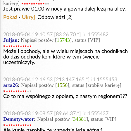
karierę]
Jest prawie 01.00 w nocy a gówna dalej leżą na ulicy.
Pokaż
-
Ukryj
Odpowiedzi [2]
2018-05-04 19:10:57 [83.26.70.*] id:1555482
Juljan
:
Napisał postów [
15743
], status [VIP]
Może i obchody, ale w wielu miejscach na chodnikach
do dziś odchody koni które w tym święcie
uczestniczyły.
2018-05-04 12:16:53 [213.147.165.*] id:1555453
arta26
:
Napisał postów [
1556
], status [zrobił/a karierę]
Co to ma wspólnego z opolem, z naszym regionem???
2018-05-03 19:08:57 [89.64.37.*] id:1555437
Demotywator
:
Napisał postów [
34381
], status [VIP]
Ale kunie narobiły że wszędzie leża gófna;)