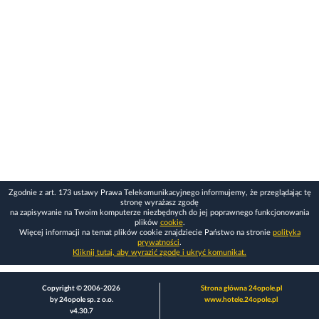
Zgodnie z art. 173 ustawy Prawa Telekomunikacyjnego informujemy, że przeglądając tę
stronę wyrażasz zgodę
na zapisywanie na Twoim komputerze niezbędnych do jej poprawnego funkcjonowania
plików
cookie
.
Więcej informacji na temat plików cookie znajdziecie Państwo na stronie
polityka
prywatności
.
Kliknij tutaj, aby wyrazić zgodę i ukryć komunikat.
Copyright © 2006-2026
Strona główna 24opole.pl
by 24opole sp. z o.o.
www.hotele.24opole.pl
v4.30.7