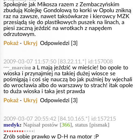
Spokojnie jak Mikosza razem z Zembaczyńskim
zbudują Kolejkę Gondolową to korki w Opolu znikną
raz na zawsze, nawet taksówkarze i kierowcy MZK
przesiądą się do plastikowych puszek na linach, a
piesi zaczną jeździć na wrotkach z napędem
odrzutowym.
Pokaż
-
Ukryj
Odpowiedzi [3]
2009-03-07 11:57:50 [83.22.11.*] id:157008
~~_marcin
:
a L mają jeździć w mieście! bo opole to
wioska i przynajmiej na takiej dużej wiosce se
pośmigają i coś się nauczą bo jak puźniej by wjechali
do wrocławia albo do warszawy to strach! itak opole
to duża wioska i taka jest prawda
Pokaż
-
Ukryj
Odpowiedzi [3]
2009-03-07 20:55:42 [84.10.165.*] id:157215
medyk
:
Napisał postów [
366
], status [pismak]
Zrób sobie prawko w D-H na motor :P