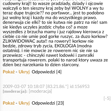
cudowny kraj!! to wasze pradziady, dziady i ojcowie
walczyli o ten sieszny kraj zeby byl WOLNY a wy tu
teraz dupe trujecie?? no porfawor... jest to podobno
juz wolny kraj i kazdy ma do wszystkiego prawo.
denerwuja cie elki? to sie kutwa nie patrz na nie! sam
sie kiedys uczyles jezdzic chyba co? a moze
wyszedles z brzucha mamy i juz rajdowy kierowca z
ciebie co nie umie pod gorke ruszyc. za duzo korkow?
ZLIKWIDOWAC auta!! na rowery!! korkow nie
bedzie, zdrowy tryb zycia, EKOLOGIA (modna
ostatnio). i nie mowcie ze rowerem nic sie nie sa
przewiezc - chinczyki nawet lodowki i zamralki
transportuja rowerem. polaki to narod ktory uwaza ze
dzien bez narzekania to dzien starcony.
Pokaż
-
Ukryj
Odpowiedzi [4]
2009-03-07 10:18:07 [83.21.86.*] id:156953
[moderacja]:
[moderacja]
[-5]
Pokaż
-
Ukryj
Odpowiedzi [23]