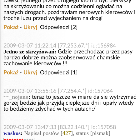
zawiść jednego przez drugiego kto ma być pierwszy
na skrzyżowaniu co można codzienni oglądać na
naszych drogach. pozdrawiam nerowych kierowców i
troche luzu przed wyjechaniem na drogi
Pokaż
-
Ukryj
Odpowiedzi [2]
2009-03-07 11:22:14 [77.253.67.*] id:156984
Jedno ze skrzyżowań:
Gdzie przechodząc przez pasy
bardzo dobrze można zaobserwować chamskie
zachowanie kierowców !!!
Pokaż
-
Ukryj
Odpowiedzi [1]
2009-03-07 13:55:16 [77.254.4.*] id:157064
~~_nojano
:
teraz to jeszcze w miare da sie wytrzymać
gorzej bedzie jak przyjdą cieplejsze dni i upały wtedy
to bedziemy zdychać w tych autach;/
2009-03-07 13:47:33 [83.22.140.*] id:157058
waskos
:
Napisał postów [
427
], status [pismak]