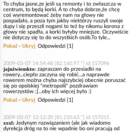
To chyba jasne,ze jeśli są remonty i to zwłaszcza w
centrum, to będą korki. A to chyba dobrze,że chcę
coś wyremontować żeby nam na głowy nie
pospadało, a poza tym jakby niektórzy ruszyli swoje
dupy i się przeszli nogami to też by nikomu korona z
głowy nie spadła, a korki byłyby mniejsze. Oczywiście
nie dotyczy się to do wszystkich osób.To tyle...
Pokaż
-
Ukryj
Odpowiedzi [1]
2009-03-07 14:54:48 [82.160.97.*] id:157096
jajużwiemkto:
zapraszam do przesiadki na
rowery...ciepło zaczyna się robić...a naprawde
rowerem można chyba najszybciej obecnie poruszać
się po opolskiej "metropolii" pozdrawiam
rowerzystów ;]...oby ich więcej było :)
Pokaż
-
Ukryj
Odpowiedzi [1]
2009-03-07 12:12:20 [81.210.63.*] id:157015
xxxl:
Jedynym rozwiązaniem (ale jak wiadomo
dyrekcja dróg na to nie wpadnie bo oni pracują od