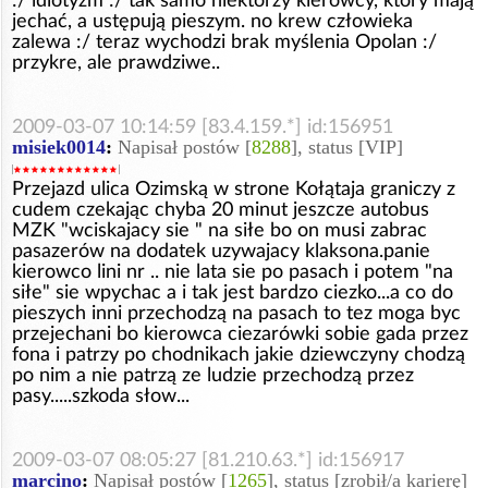
:/ idiotyzm :/ tak samo niektórzy kierowcy, który mają
jechać, a ustępują pieszym. no krew człowieka
zalewa :/ teraz wychodzi brak myślenia Opolan :/
przykre, ale prawdziwe..
2009-03-07 10:14:59 [83.4.159.*] id:156951
misiek0014
:
Napisał postów [
8288
], status [VIP]
Przejazd ulica Ozimską w strone Kołątaja graniczy z
cudem czekając chyba 20 minut jeszcze autobus
MZK "wciskajacy sie " na siłe bo on musi zabrac
pasazerów na dodatek uzywajacy klaksona.panie
kierowco lini nr .. nie lata sie po pasach i potem "na
siłe" sie wpychac a i tak jest bardzo ciezko...a co do
pieszych inni przechodzą na pasach to tez moga byc
przejechani bo kierowca ciezarówki sobie gada przez
fona i patrzy po chodnikach jakie dziewczyny chodzą
po nim a nie patrzą ze ludzie przechodzą przez
pasy.....szkoda słow...
2009-03-07 08:05:27 [81.210.63.*] id:156917
marcino
:
Napisał postów [
1265
], status [zrobił/a karierę]