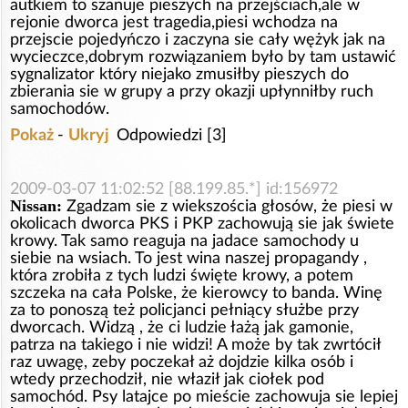
autkiem to szanuje pieszych na przejściach,ale w
rejonie dworca jest tragedia,piesi wchodza na
przejscie pojedyńczo i zaczyna sie cały wężyk jak na
wycieczce,dobrym rozwiązaniem było by tam ustawić
sygnalizator który niejako zmusiłby pieszych do
zbierania sie w grupy a przy okazji upłynniłby ruch
samochodów.
Pokaż
-
Ukryj
Odpowiedzi [3]
2009-03-07 11:02:52 [88.199.85.*] id:156972
Nissan:
Zgadzam sie z wiekszościa głosów, że piesi w
okolicach dworca PKS i PKP zachowują sie jak świete
krowy. Tak samo reaguja na jadace samochody u
siebie na wsiach. To jest wina naszej propagandy ,
która zrobiła z tych ludzi święte krowy, a potem
szczeka na cała Polske, że kierowcy to banda. Winę
za to ponoszą też policjanci pełniący służbe przy
dworcach. Widzą , że ci ludzie łażą jak gamonie,
patrza na takiego i nie widzi! A może by tak zwrtócił
raz uwagę, zeby poczekał aż dojdzie kilka osób i
wtedy przechodził, nie właził jak ciołek pod
samochód. Psy latajce po mieście zachowuja sie lepiej