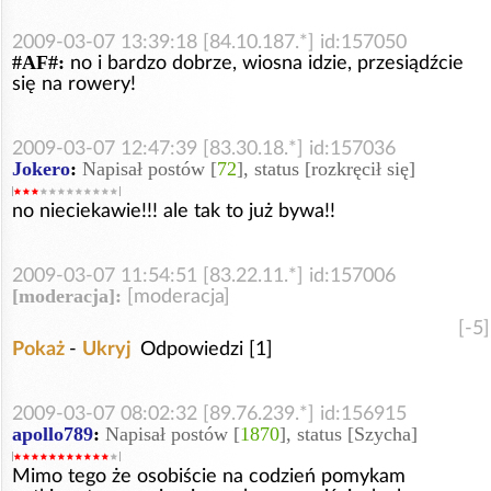
2009-03-07 13:39:18 [84.10.187.*] id:157050
#AF#:
no i bardzo dobrze, wiosna idzie, przesiądźcie
się na rowery!
2009-03-07 12:47:39 [83.30.18.*] id:157036
Jokero
:
Napisał postów [
72
], status [rozkręcił się]
no nieciekawie!!! ale tak to już bywa!!
2009-03-07 11:54:51 [83.22.11.*] id:157006
[moderacja]:
[moderacja]
[-5]
Pokaż
-
Ukryj
Odpowiedzi [1]
2009-03-07 08:02:32 [89.76.239.*] id:156915
apollo789
:
Napisał postów [
1870
], status [Szycha]
Mimo tego że osobiście na codzień pomykam