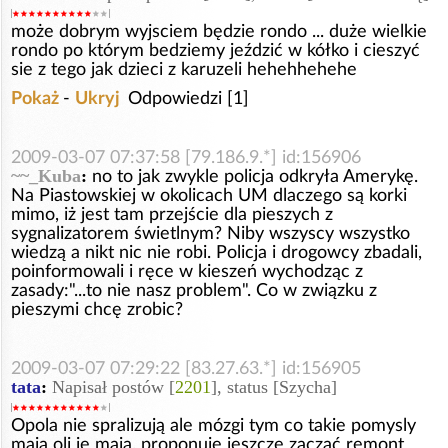
może dobrym wyjsciem będzie rondo ... duże wielkie
rondo po którym bedziemy jeździć w kółko i cieszyć
sie z tego jak dzieci z karuzeli hehehhehehe
Pokaż
-
Ukryj
Odpowiedzi [1]
2009-03-07 07:37:58 [79.186.9.*] id:156906
~~_Kuba
:
no to jak zwykle policja odkryła Amerykę.
Na Piastowskiej w okolicach UM dlaczego są korki
mimo, iż jest tam przejście dla pieszych z
sygnalizatorem świetlnym? Niby wszyscy wszystko
wiedzą a nikt nic nie robi. Policja i drogowcy zbadali,
poinformowali i ręce w kieszeń wychodząc z
zasady:"...to nie nasz problem". Co w związku z
pieszymi chcę zrobic?
2009-03-07 07:29:22 [83.27.63.*] id:156905
tata
:
Napisał postów [
2201
], status [Szycha]
Opola nie spralizują ale mózgi tym co takie pomysly
mają oli je maja. proponuje jeszcze zacząć remont