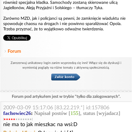
również specjalna kładka. Samochody zostaną skierowane ulicą
Jagiellonów, Aleją Przyjaźni i Solskiego – tłumaczy Tyka.
Zarówno MZD, jak i policjanci są pewni, że zamknięcie wiaduktu nie
spowoduje chaosu na drogach i nie powinno sparaliżować Opola.
Trzeba przyznać, że to wyjątkowo odważne twierdzenia.
Forum
Zarezerwuj unikatowy login zanim wyprzedzą cię inni! Włącz się do dyskusji i
wymieniaj poglądy na różne tematy z aktywną społecznością.
Forum pod artykułem jest w trybie "tylko dla zalogowanych".
2009-03-09 15:17:06 [83.22.219.*] id:157806
fachowiec26
:
Napisał postów [
155
], status [wyjadacz]
nie ma to jak mieszkac na wsi:D