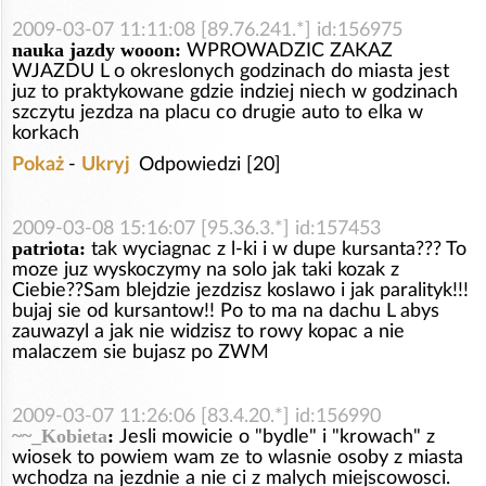
2009-03-07 11:11:08 [89.76.241.*] id:156975
nauka jazdy wooon:
WPROWADZIC ZAKAZ
WJAZDU L o okreslonych godzinach do miasta jest
juz to praktykowane gdzie indziej niech w godzinach
szczytu jezdza na placu co drugie auto to elka w
korkach
Pokaż
-
Ukryj
Odpowiedzi [20]
2009-03-08 15:16:07 [95.36.3.*] id:157453
patriota:
tak wyciagnac z l-ki i w dupe kursanta??? To
moze juz wyskoczymy na solo jak taki kozak z
Ciebie??Sam blejdzie jezdzisz koslawo i jak paralityk!!!
bujaj sie od kursantow!! Po to ma na dachu L abys
zauwazyl a jak nie widzisz to rowy kopac a nie
malaczem sie bujasz po ZWM
2009-03-07 11:26:06 [83.4.20.*] id:156990
~~_Kobieta
:
Jesli mowicie o "bydle" i "krowach" z
wiosek to powiem wam ze to wlasnie osoby z miasta
wchodza na jezdnie a nie ci z malych miejscowosci.