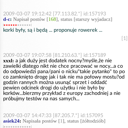
2009-03-07 19:12:42 [77.113.82.*] id:157193
d-c
:
Napisał postów [
168
], status [starszy wyjadacz]
korki były, są i będą ... proponuje rowerek ...
[1]
2009-03-07 19:07:58 [81.210.63.*] id:157189
xxxl:
a jak duży jest dodatek nocny?myśle,że nie
zawielki dlatego nikt nie chce pracować w nocy...a co
do odpowiedzi pana/pani o nicku"takie pytanko" to po
co zamknięto drogę jak i tak nie ma połowy mostu?od
godzin rannych można usunąć sprzet i oddadć
pewien odcinek drogi do użytku i nie było by
korków...bierzmy przykład z europy zachodniej a nie
próbujmy testów na nas samych...
2009-03-07 14:47:33 [87.205.7.*] id:157095
asiek24
:
Napisała postów [
1
], status [żółtodziób]