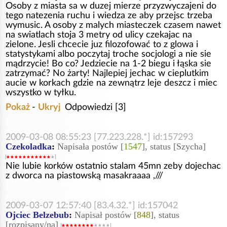
Osoby z miasta sa w duzej mierze przyzwyczajeni do
tego natezenia ruchu i wiedza ze aby przejsc trzeba
wymusic. A osoby z malych miasteczek czasem nawet
na swiatlach stoja 3 metry od ulicy czekajac na
zielone. Jesli chcecie juz filozofować to z glowa i
statystykami albo poczytaj troche socjologi a nie sie
mądrzycie! Bo co? Jedziecie na 1-2 biegu i łąska sie
zatrzymać? No żarty! Najlepiej jechac w cieplutkim
aucie w korkach gdzie na zewnątrz leje deszcz i miec
wszystko w tyłku.
Pokaż
-
Ukryj
Odpowiedzi [3]
2009-03-08 08:55:23 [77.223.228.*] id:157293
Czekoladka
:
Napisała postów [
1547
], status [Szycha]
Nie lubie korków ostatnio stalam 45mn zeby dojechac
z dworca na piastowską masakraaaa ,///
2009-03-07 12:57:40 [83.4.32.*] id:157042
Ojciec Belzebub
:
Napisał postów [
848
], status
[rozpisany/na]