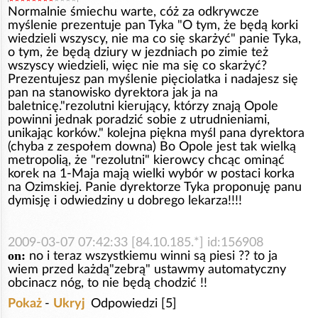
Normalnie śmiechu warte, cóż za odkrywcze
myślenie prezentuje pan Tyka "O tym, że będą korki
wiedzieli wszyscy, nie ma co się skarżyć" panie Tyka,
o tym, że będą dziury w jezdniach po zimie też
wszyscy wiedzieli, więc nie ma się co skarżyć?
Prezentujesz pan myślenie pięciolatka i nadajesz się
pan na stanowisko dyrektora jak ja na
baletnicę."rezolutni kierujący, którzy znają Opole
powinni jednak poradzić sobie z utrudnieniami,
unikając korków." kolejna piękna myśl pana dyrektora
(chyba z zespołem downa) Bo Opole jest tak wielką
metropolią, że "rezolutni" kierowcy chcąc ominąć
korek na 1-Maja mają wielki wybór w postaci korka
na Ozimskiej. Panie dyrektorze Tyka proponuję panu
dymisję i odwiedziny u dobrego lekarza!!!!
2009-03-07 07:42:33 [84.10.185.*] id:156908
on:
no i teraz wszystkiemu winni są piesi ?? to ja
wiem przed każdą"zebrą" ustawmy automatyczny
obcinacz nóg, to nie będą chodzić !!
Pokaż
-
Ukryj
Odpowiedzi [5]