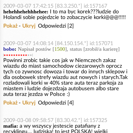
2009-03-07 17:42:15 [83.3.250.*] id:157167
hehehhehehhhehee:
I to ma byc korek???ludzie do
Holandi sobie pojedzcie to zobaczycie korki@@@!!!!!
Pokaż
-
Ukryj
Odpowiedzi [2]
2009-03-07 14:08:14 [84.150.154.*] id:157071
bobo
:
Napisał postów [
1500
], status [zrobił/a karierę]
Powinni zrobic takie cos jak w Niemczech zakaz
wiazdu do miast samochodow ciezarowych oprocz
tych co zywnosc dowoza i towar do innych sklepow i
dla osobowek strefy wiazdu aut nowych i starych.Tak
rozladowali korki w 40% stare auta teraz parkoja za
miastem i ludzie dojezdzaja autobusem albo stare
auta teraz jezdza w Polsce :)
Pokaż
-
Ukryj
Odpowiedzi [4]
2009-03-08 09:58:57 [83.30.42.*] id:157325
mafia:
a wy wszyscy jestescie patafiany z
recyklingu.... ludziska! to jest POLSKA! wielki