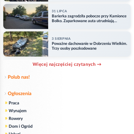
31 LIPCA
Barierka zagrodziła pobocze przy Kamionce
Bolko. Zaparkowane auta utrudniają
przejazd
3 SIERPNIA
Poważne dachowanie w Dobrzeniu Wielkim.
Trzy osoby poszkodowane
Więcej najczęściej czytanych →
Polub nas!
Ogłoszenia
»
Praca
»
Wynajem
»
Rowery
»
Dom i Ogród
»