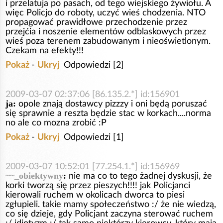
i przelatuja po pasach, od tego wiejskiego żywiołu. A
więc Policjo do roboty, uczyć wieś chodzenia. NTO
propagować prawidłowe przechodzenie przez
przejćia i noszenie elementów odblaskowych przez
wieś poza terenem zabudowanym i nieoświetlonym.
Czekam na efekty!!!
Pokaż
-
Ukryj
Odpowiedzi [2]
2009-03-07 02:37:06 [86.135.2.*] id:156901
ja:
opole znają dostawcy pizzzy i oni będą poruszać
się sprawnie a reszta będzie stac w korkach....norma
no ale co mozna zrobić :P
Pokaż
-
Ukryj
Odpowiedzi [1]
2009-03-07 10:52:01 [77.254.1.*] id:156969
~~_obiektywny
:
nie ma co to tego żadnej dyskusji, że
korki tworzą się przez pieszych!!!! jak Policjanci
kierowali ruchem w okolicach dworca to piesi
zgłupieli. takie mamy społeczeństwo :/ że nie wiedzą,
co się dzieje, gdy Policjant zaczyna sterować ruchem