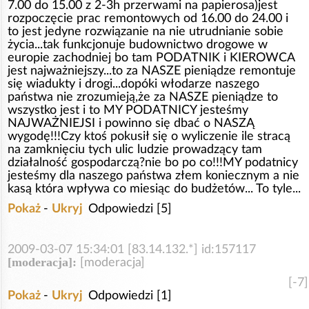
7.00 do 15.00 z 2-3h przerwami na papierosa)jest
rozpoczęcie prac remontowych od 16.00 do 24.00 i
to jest jedyne rozwiązanie na nie utrudnianie sobie
życia...tak funkcjonuje budownictwo drogowe w
europie zachodniej bo tam PODATNIK i KIEROWCA
jest najważniejszy...to za NASZE pieniądze remontuje
się wiadukty i drogi...dopóki włodarze naszego
państwa nie zrozumieją,że za NASZE pieniądze to
wszystko jest i to MY PODATNICY jesteśmy
NAJWAŻNIEJSI i powinno się dbać o NASZĄ
wygodę!!!Czy ktoś pokusił się o wyliczenie ile stracą
na zamknięciu tych ulic ludzie prowadzący tam
działalność gospodarczą?nie bo po co!!!MY podatnicy
jesteśmy dla naszego państwa złem koniecznym a nie
kasą która wpływa co miesiąc do budżetów... To tyle...
Pokaż
-
Ukryj
Odpowiedzi [5]
2009-03-07 15:34:01 [83.14.132.*] id:157117
[moderacja]:
[moderacja]
[-7]
Pokaż
-
Ukryj
Odpowiedzi [1]