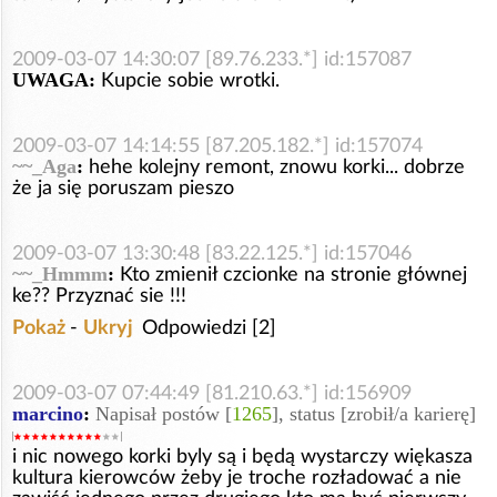
2009-03-07 14:30:07 [89.76.233.*] id:157087
UWAGA:
Kupcie sobie wrotki.
2009-03-07 14:14:55 [87.205.182.*] id:157074
~~_Aga
:
hehe kolejny remont, znowu korki... dobrze
że ja się poruszam pieszo
2009-03-07 13:30:48 [83.22.125.*] id:157046
~~_Hmmm
:
Kto zmienił czcionke na stronie głównej
ke?? Przyznać sie !!!
Pokaż
-
Ukryj
Odpowiedzi [2]
2009-03-07 07:44:49 [81.210.63.*] id:156909
marcino
:
Napisał postów [
1265
], status [zrobił/a karierę]
i nic nowego korki byly są i będą wystarczy więkasza
kultura kierowców żeby je troche rozładować a nie