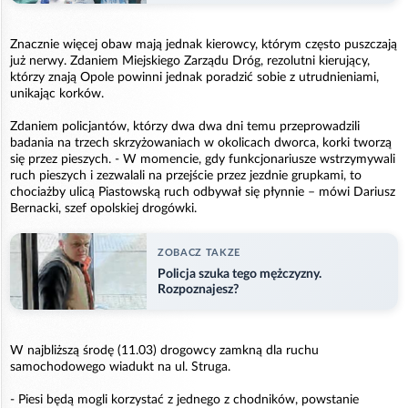
Znacznie więcej obaw mają jednak kierowcy, którym często puszczają
już nerwy. Zdaniem Miejskiego Zarządu Dróg, rezolutni kierujący,
którzy znają Opole powinni jednak poradzić sobie z utrudnieniami,
unikając korków.
Zdaniem policjantów, którzy dwa dwa dni temu przeprowadzili
badania na trzech skrzyżowaniach w okolicach dworca, korki tworzą
się przez pieszych. - W momencie, gdy funkcjonariusze wstrzymywali
ruch pieszych i zezwalali na przejście przez jezdnie grupkami, to
chociażby ulicą Piastowską ruch odbywał się płynnie – mówi Dariusz
Bernacki, szef opolskiej drogówki.
ZOBACZ TAKZE
Policja szuka tego mężczyzny.
Rozpoznajesz?
W najbliższą środę (11.03) drogowcy zamkną dla ruchu
samochodowego wiadukt na ul. Struga.
- Piesi będą mogli korzystać z jednego z chodników, powstanie