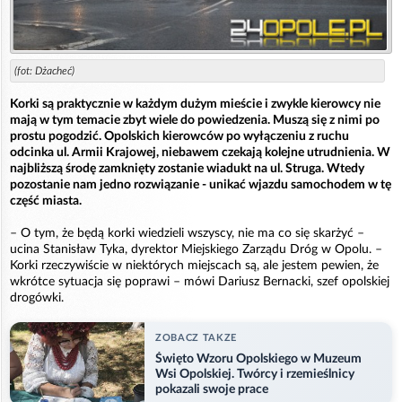
(fot: Dżacheć)
Korki są praktycznie w każdym dużym mieście i zwykle kierowcy nie
mają w tym temacie zbyt wiele do powiedzenia. Muszą się z nimi po
prostu pogodzić. Opolskich kierowców po wyłączeniu z ruchu
odcinka ul. Armii Krajowej, niebawem czekają kolejne utrudnienia. W
najbliższą środę zamknięty zostanie wiadukt na ul. Struga. Wtedy
pozostanie nam jedno rozwiązanie - unikać wjazdu samochodem w tę
część miasta.
– O tym, że będą korki wiedzieli wszyscy, nie ma co się skarżyć –
ucina Stanisław Tyka, dyrektor Miejskiego Zarządu Dróg w Opolu. –
Korki rzeczywiście w niektórych miejscach są, ale jestem pewien, że
wkrótce sytuacja się poprawi – mówi Dariusz Bernacki, szef opolskiej
drogówki.
ZOBACZ TAKZE
Święto Wzoru Opolskiego w Muzeum
Wsi Opolskiej. Twórcy i rzemieślnicy
pokazali swoje prace