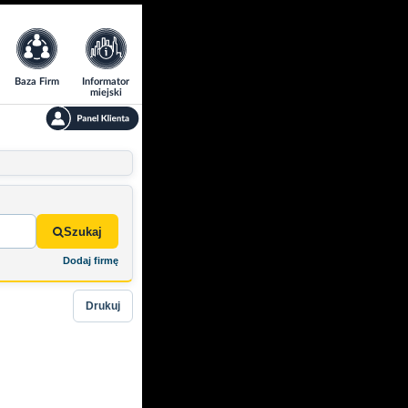
Baza Firm
Informator
miejski
Szukaj
Dodaj firmę
Drukuj