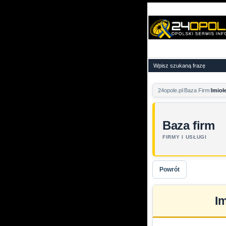
24opole.pl
Baza Firm
Imioł
Baza firm
FIRMY I USŁUGI
Powrót
I