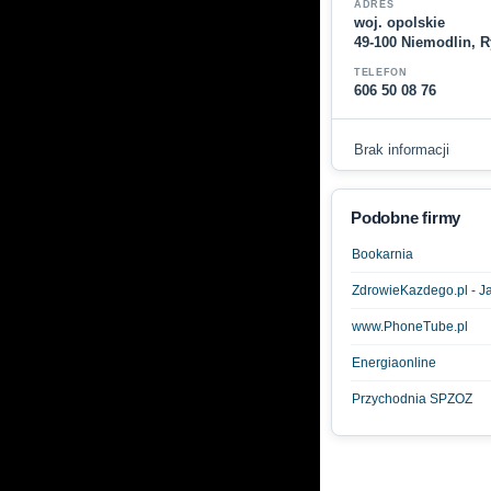
ADRES
woj. opolskie
49-100 Niemodlin, 
TELEFON
606 50 08 76
Brak informacji
Podobne firmy
Bookarnia
ZdrowieKazdego.pl - J
www.PhoneTube.pl
Energiaonline
Przychodnia SPZOZ