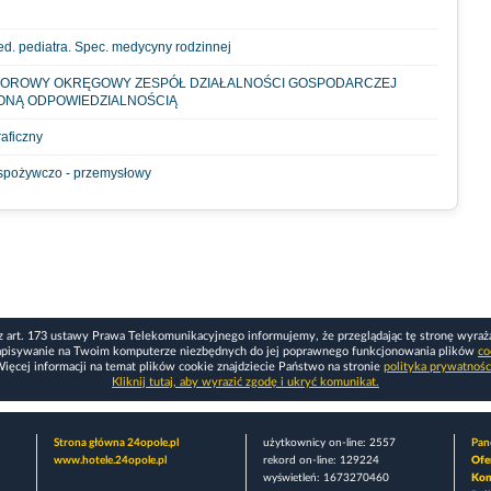
ed. pediatra. Spec. medycyny rodzinnej
OTOROWY OKRĘGOWY ZESPÓŁ DZIAŁALNOŚCI GOSPODARCZEJ
ONĄ ODPOWIEDZIALNOŚCIĄ
raficzny
 spożywczo - przemysłowy
z art. 173 ustawy Prawa Telekomunikacyjnego informujemy, że przeglądając tę stronę wyraż
apisywanie na Twoim komputerze niezbędnych do jej poprawnego funkcjonowania plików
co
ięcej informacji na temat plików cookie znajdziecie Państwo na stronie
polityka prywatnośc
Kliknij tutaj, aby wyrazić zgodę i ukryć komunikat.
Strona główna 24opole.pl
użytkownicy on-line: 2557
Pane
www.hotele.24opole.pl
rekord on-line: 129224
Ofe
wyświetleń: 1673270460
Kon