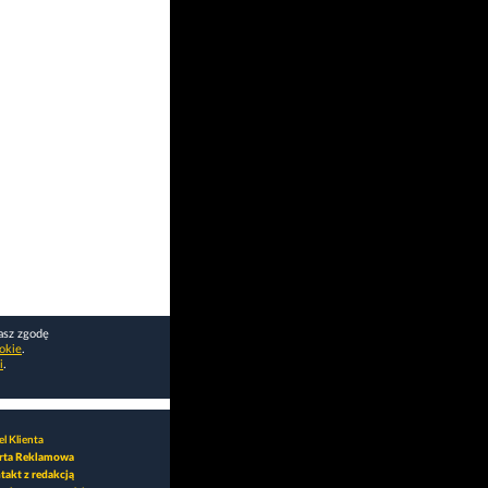
asz zgodę
okie
.
i
.
l Klienta
rta Reklamowa
takt z redakcją