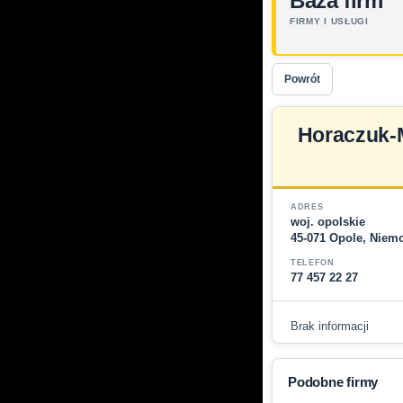
Baza firm
FIRMY I USŁUGI
Powrót
Horaczuk-M
ADRES
woj. opolskie
45-071 Opole, Niem
TELEFON
77 457 22 27
Brak informacji
Podobne firmy