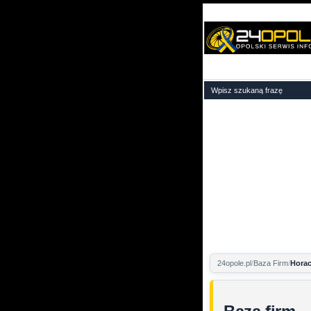
24opole.pl
Baza Firm
Horac