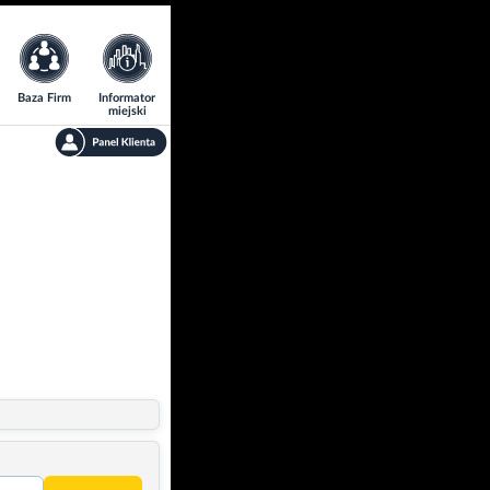
Baza Firm
Informator
miejski