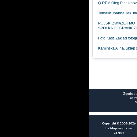
Q-REM Oleg Pietukhov
Tomalik Joanna, lek. m
POLSKI ZWIĄZEK M
SPÓŁKA Z OGRANICZ
Foto Kast. Zakład fotog
Kamińska Alina. Sklep
Zgodnie 
na z
W
Copyright © 2006-2026
by 24opole sp. z o.o.
v4.30.7