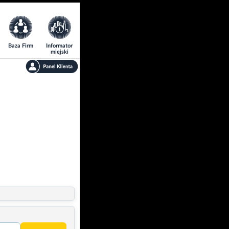
Baza Firm
Informator
miejski