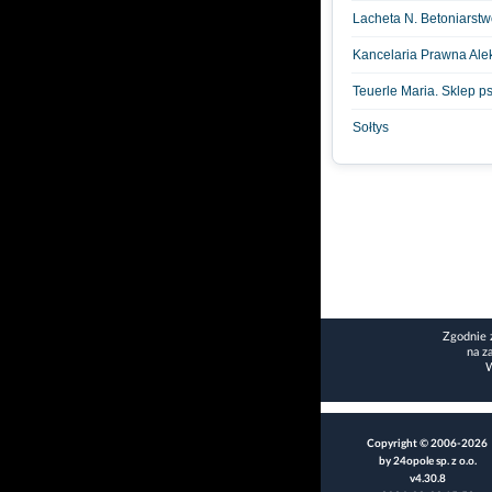
Lacheta N. Betoniarst
Kancelaria Prawna Ale
Teuerle Maria. Sklep ps
Sołtys
Zgodnie 
na z
W
Copyright © 2006-2026
by 24opole sp. z o.o.
v4.30.8