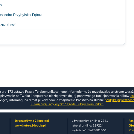
wo
ksandra Przybylska-Fąfara
zczelarski
z art. 173 ustawy Prawa Telekomunikacyjnego informujemy, że przeglądając tę stronę wyraż
apisywanie na Twoim komputerze niezbędnych do jej poprawnego funkcjonowania plików
co
ięcej informacji na temat plików cookie znajdziecie Państwo na stronie
polityka prywatnośc
Kliknij tutaj, aby wyrazić zgodę i ukryć komunikat.
Strona główna 24opole.pl
użytkownicy on-line: 2941
Pane
www.hotele.24opole.pl
rekord on-line: 129224
Ofe
wyświetleń: 1673801060
Kon