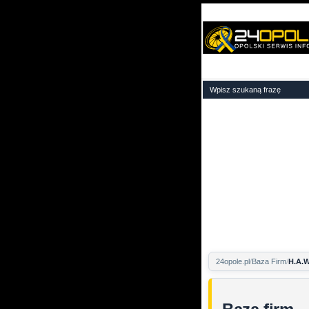
24opole.pl
Baza Firm
H.A.W