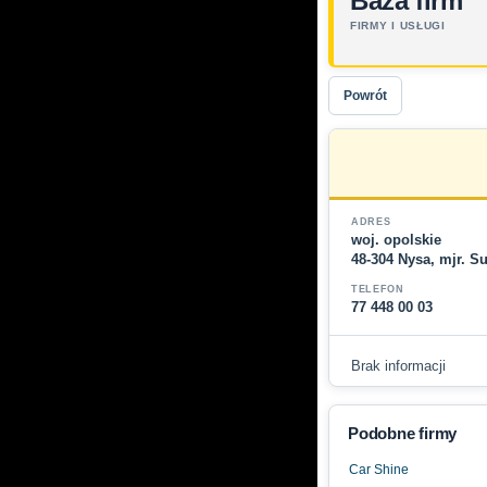
Baza firm
FIRMY I USŁUGI
Powrót
ADRES
woj. opolskie
48-304 Nysa, mjr. S
TELEFON
77 448 00 03
Brak informacji
Podobne firmy
Car Shine