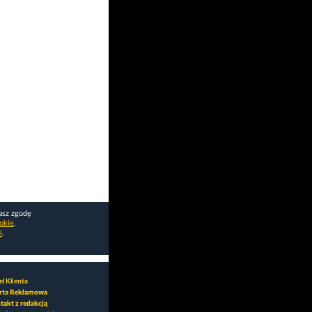
asz zgodę
okie
.
i
.
l Klienta
rta Reklamowa
takt z redakcją