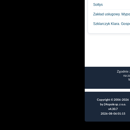
Sołtys
Zakład usługowy. Wypo
Szklarczyk Klara. Gos
Zgodnie 
na z
W
Copyright © 2006-2026
by 24opole sp. z o.o.
v4.30.7
2026-08-06 01:15