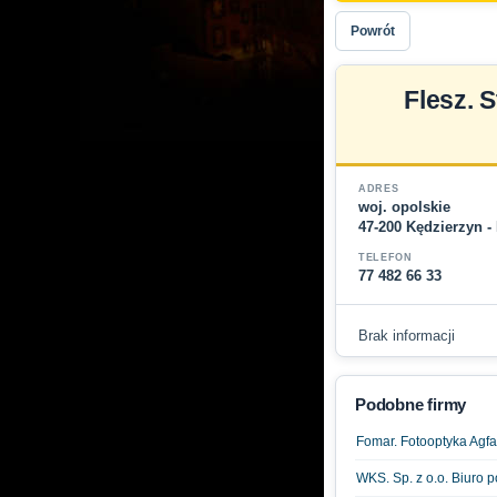
Powrót
Flesz. S
ADRES
woj. opolskie
47-200 Kędzierzyn -
TELEFON
77 482 66 33
Brak informacji
Podobne firmy
Fomar. Fotooptyka Agfa 
WKS. Sp. z o.o. Biuro 