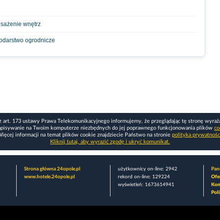
sażenie wnętrz
podarstwo ogrodnicze
z art. 173 ustawy Prawa Telekomunikacyjnego informujemy, że przeglądając tę stronę wyraż
apisywanie na Twoim komputerze niezbędnych do jej poprawnego funkcjonowania plików
co
ięcej informacji na temat plików cookie znajdziecie Państwo na stronie
polityka prywatnośc
Kliknij tutaj, aby wyrazić zgodę i ukryć komunikat.
Strona główna 24opole.pl
użytkownicy on-line: 2942
Pane
www.hotele.24opole.pl
rekord on-line: 129224
Ofe
wyświetleń: 1673614941
Kon
Pol