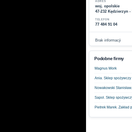
ADRES
woj. opolskie
47-232 Kędzierzyn -
TELEFON
77 484 91 04
Brak informacji
Podobne firmy
Magnus Work
Ania. Sklep spożywczy
Nowakowski Stanisław.
Sapol. Sklep spożywczy
Pietrek Marek. Zakład p