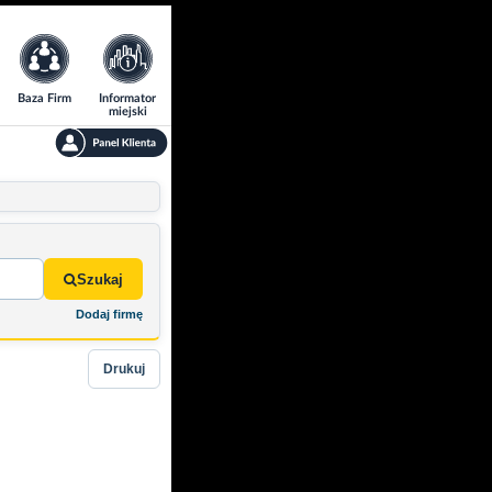
Baza Firm
Informator
miejski
Szukaj
Dodaj firmę
Drukuj