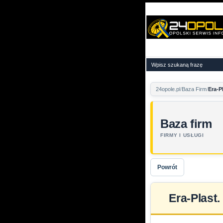
24opole.pl
Baza Firm
Era-P
Baza firm
FIRMY I USŁUGI
Powrót
Era-Plast.