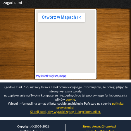
zagadkami
Wyświetl większą mapę
Zgodnie z art. 173 ustawy Prawa Telekomunikacyjnego informujemy, że przeglądając tę
stronę wyrażasz zgodę
na zapisywanie na Twoim komputerze niezbędnych do jej poprawnego funkcjonowania
plików
cookie
.
Więcej informacji na temat plików cookie znajdziecie Państwo na stronie
polityka
prywatności
.
Kliknij tutaj, aby wyrazić zgodę i ukryć komunikat.
Copyright © 2006-2026
Strona główna 24opole.pl