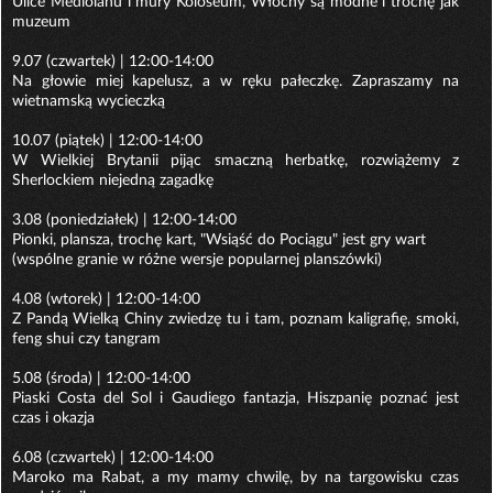
Ulice Mediolanu i mury Koloseum, Włochy są modne i trochę jak
muzeum
9.07 (czwartek) | 12:00-14:00
Na głowie miej kapelusz, a w ręku pałeczkę. Zapraszamy na
wietnamską wycieczką
10.07 (piątek) | 12:00-14:00
W Wielkiej Brytanii pijąc smaczną herbatkę, rozwiążemy z
Sherlockiem niejedną zagadkę
3.08 (poniedziałek) | 12:00-14:00
Pionki, plansza, trochę kart, "Wsiąść do Pociągu" jest gry wart
(wspólne granie w różne wersje popularnej planszówki)
4.08 (wtorek) | 12:00-14:00
Z Pandą Wielką Chiny zwiedzę tu i tam, poznam kaligrafię, smoki,
feng shui czy tangram
5.08 (środa) | 12:00-14:00
Piaski Costa del Sol i Gaudiego fantazja, Hiszpanię poznać jest
czas i okazja
6.08 (czwartek) | 12:00-14:00
Maroko ma Rabat, a my mamy chwilę, by na targowisku czas