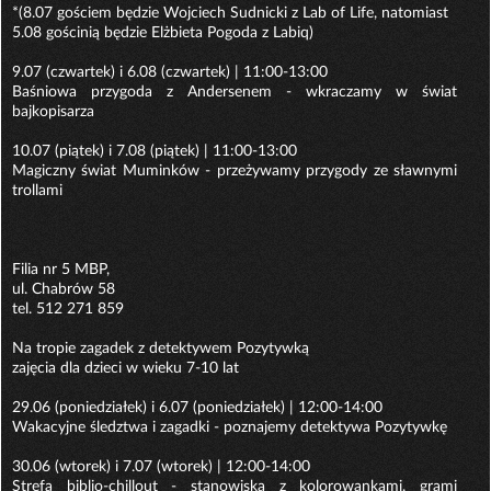
*(8.07 gościem będzie Wojciech Sudnicki z Lab of Life, natomiast
5.08 gościnią będzie Elżbieta Pogoda z Labiq)
9.07 (czwartek) i 6.08 (czwartek) | 11:00-13:00
Baśniowa przygoda z Andersenem - wkraczamy w świat
bajkopisarza
10.07 (piątek) i 7.08 (piątek) | 11:00-13:00
Magiczny świat Muminków - przeżywamy przygody ze sławnymi
trollami
Filia nr 5 MBP,
ul. Chabrów 58
tel. 512 271 859
Na tropie zagadek z detektywem Pozytywką
zajęcia dla dzieci w wieku 7-10 lat
29.06 (poniedziałek) i 6.07 (poniedziałek) | 12:00-14:00
Wakacyjne śledztwa i zagadki - poznajemy detektywa Pozytywkę
30.06 (wtorek) i 7.07 (wtorek) | 12:00-14:00
Strefa biblio-chillout - stanowiska z kolorowankami, grami