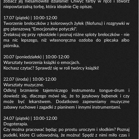
zobacz jej niesamowite działanie! Chwyć farby w ręce i stwórz
niepowtarzalną torbę, która idealnie Cię opisze.
17.07 (piątek) | 10:00-12:00
Tworzenie breloczków z kolorowych żyłek (filofunu) i rozgrywki w
grę planszową "Emocjonalne potyczki".
Zrelaksuj się przy rękodziele i poznaj różne sploty breloczków - nie
ma nic lepszego, niż własnoręczna ozdoba do plecaka albo
piórnika.
20.07 (poniedziałek) | 10:00-12:00
Warsztaty tworzenia książki o emocjach.
Kochasz czytać? Sprawdź się w roli twórcy książki!
22.07 (środa) | 10:00-12:00
Warsztaty muzyczne.
Odkryj brzmienie tajemniczego instrumentu tongue-drum i
dowiedz się, dlaczego mówi się, że to językowy bębenek i czy
może być lekarstwem. Dodatkowo zapewniamy muzyczne
zabawy ruchowe i zagadki z pianinem i innymi instrumentami.
24.07 (piątek) | 10:00-12:00
Dogoterapia.
Czy można pracować będąc po prostu uroczym i słodkim? Poznaj
pudelki, które Ci udowodnią, że można! Spędź z nimi miło czas i