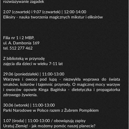
rozwiazywanie zagadek
2.07 (czwartek) i 9.07 (czwartek) | 12:00-14:00
Eliksiry - nauka tworzenia magicznych mikstur i eliksirów
Filia nr 1 i 2 MBP,
ul. A. Dambonia 169
tel. 512 277 462
Z biblioteką w przyrodę
zajęcia dla dzieci w wieku 7-11 lat
29.06 (poniedziałek) | 11:00-13:00
Warzywa i owoce pod lupą - niezwykła wyprawa do świata
smaków, kolorów i tajemnic przyrody. O magicznej mocy warzyw
i owoców opowie Kinga Bagińska - dietetyczka i propagatorka
zdrowego żywienia.
30.06 (wtorek) | 11:00-13:00
Parki Narodowe w Polsce razem z Żubrem Pompikiem
1.07 (środa) | 11:00-13:00 / obowiązują zapisy
Uratuj Ziemię! - jak możemy pomóc naszej planecie?