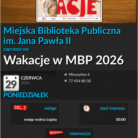
Miejska Biblioteka Publiczna
im. Jana Pawła II
zaprasza na:
Wakacje w MBP 2026
Minorytów 4
czerwca
77 454 80 30
29
2026
PONIEDZIAŁEK
wstęp:
start imprezy:
wstęp wolny/zapisy
00:00
rezerwacje: