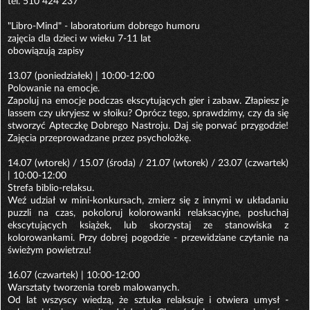
tel. 510 424 237
"Libro-Mind" - laboratorium dobrego humoru
zajęcia dla dzieci w wieku 7-11 lat
obowiązują zapisy
13.07 (poniedziałek) | 10:00-12:00
Polowanie na emocje.
Zapoluj na emocje podczas ekscytujących gier i zabaw. Złapiesz je
lassem czy ukryjesz w słoiku? Oprócz tego, sprawdzimy, czy da się
stworzyć Apteczkę Dobrego Nastroju. Daj się porwać przygodzie!
Zajęcia przeprowadzane przez psycholożkę.
14.07 (wtorek) / 15.07 (środa) / 21.07 (wtorek) / 23.07 (czwartek)
| 10:00-12:00
Strefa biblio-relaksu.
Weź udział w mini-konkursach, zmierz się z innymi w układaniu
puzzli na czas, pokoloruj kolorowanki relaksacyjne, posłuchaj
ekscytujących książek, lub skorzystaj ze stanowiska z
kolorowankami. Przy dobrej pogodzie - przewidziane czytanie na
świeżym powietrzu!
16.07 (czwartek) | 10:00-12:00
Warsztaty tworzenia toreb malowanych.
Od lat wszyscy wiedzą, że sztuka relaksuje i otwiera umysł -