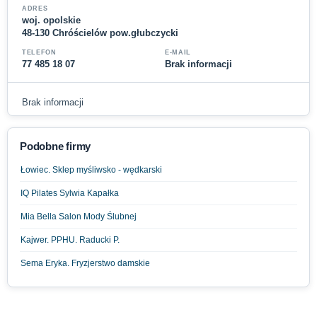
ADRES
woj. opolskie
48-130 Chróścielów pow.głubczycki
TELEFON
E-MAIL
77 485 18 07
Brak informacji
Brak informacji
Podobne firmy
Łowiec. Sklep myśliwsko - wędkarski
IQ Pilates Sylwia Kapałka
Mia Bella Salon Mody Ślubnej
Kajwer. PPHU. Raducki P.
Sema Eryka. Fryzjerstwo damskie