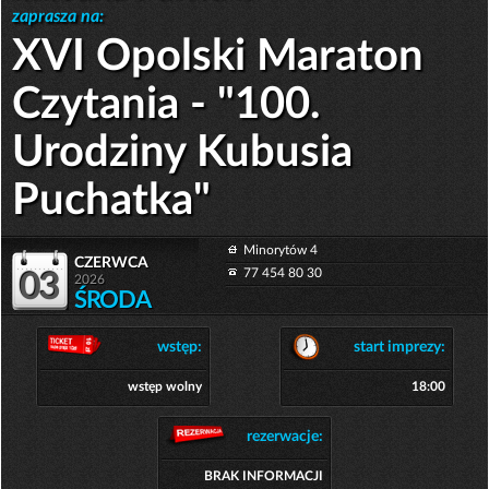
zaprasza na:
XVI Opolski Maraton
Czytania - "100.
Urodziny Kubusia
Puchatka"
Minorytów 4
czerwca
77 454 80 30
03
2026
ŚRODA
wstęp:
start imprezy:
wstęp wolny
18:00
rezerwacje:
BRAK INFORMACJI