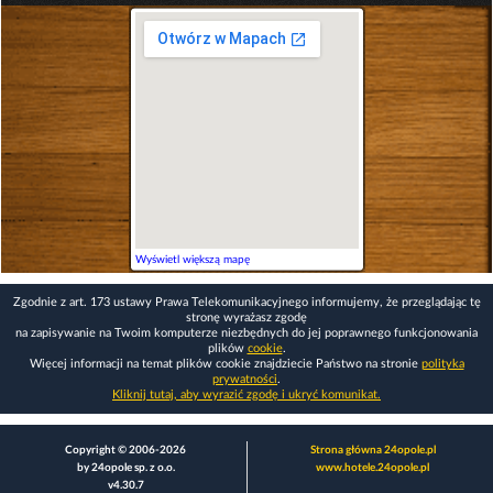
Wyświetl większą mapę
Zgodnie z art. 173 ustawy Prawa Telekomunikacyjnego informujemy, że przeglądając tę
stronę wyrażasz zgodę
na zapisywanie na Twoim komputerze niezbędnych do jej poprawnego funkcjonowania
plików
cookie
.
Więcej informacji na temat plików cookie znajdziecie Państwo na stronie
polityka
prywatności
.
Kliknij tutaj, aby wyrazić zgodę i ukryć komunikat.
Copyright © 2006-2026
Strona główna 24opole.pl
by 24opole sp. z o.o.
www.hotele.24opole.pl
v4.30.7