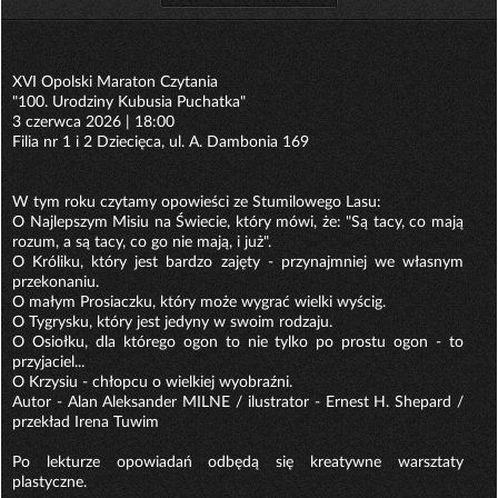
XVI Opolski Maraton Czytania
"100. Urodziny Kubusia Puchatka"
3 czerwca 2026 | 18:00
Filia nr 1 i 2 Dziecięca, ul. A. Dambonia 169
W tym roku czytamy opowieści ze Stumilowego Lasu:
O Najlepszym Misiu na Świecie, który mówi, że: "Są tacy, co mają
rozum, a są tacy, co go nie mają, i już".
O Króliku, który jest bardzo zajęty - przynajmniej we własnym
przekonaniu.
O małym Prosiaczku, który może wygrać wielki wyścig.
O Tygrysku, który jest jedyny w swoim rodzaju.
O Osiołku, dla którego ogon to nie tylko po prostu ogon - to
przyjaciel...
O Krzysiu - chłopcu o wielkiej wyobraźni.
Autor - Alan Aleksander MILNE / ilustrator - Ernest H. Shepard /
przekład Irena Tuwim
Po lekturze opowiadań odbędą się kreatywne warsztaty
plastyczne.