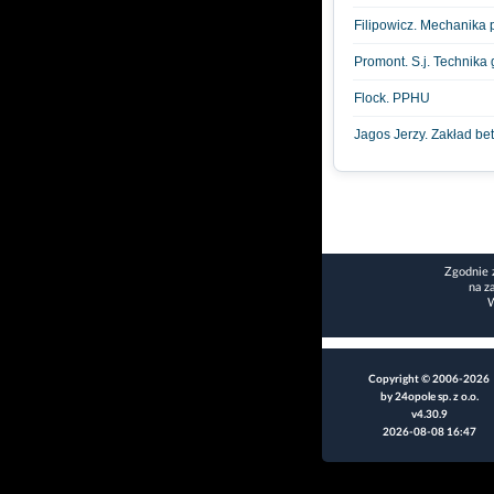
Filipowicz. Mechanika 
Promont. S.j. Technika 
Flock. PPHU
Jagos Jerzy. Zakład bet
Zgodnie 
na z
W
Copyright © 2006-2026
by 24opole sp. z o.o.
v4.30.9
2026-08-08 16:47