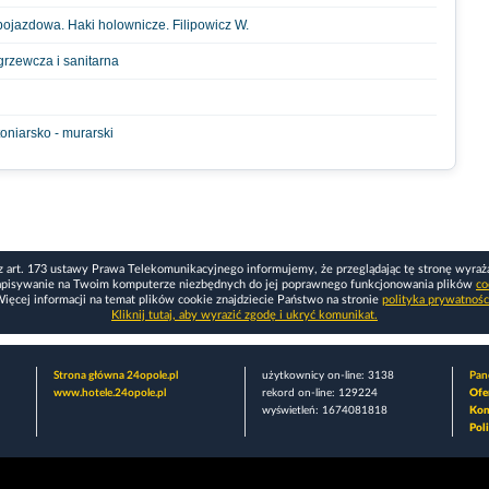
pojazdowa. Haki holownicze. Filipowicz W.
grzewcza i sanitarna
oniarsko - murarski
z art. 173 ustawy Prawa Telekomunikacyjnego informujemy, że przeglądając tę stronę wyraż
apisywanie na Twoim komputerze niezbędnych do jej poprawnego funkcjonowania plików
co
ięcej informacji na temat plików cookie znajdziecie Państwo na stronie
polityka prywatnośc
Kliknij tutaj, aby wyrazić zgodę i ukryć komunikat.
Strona główna 24opole.pl
użytkownicy on-line: 3138
Pane
www.hotele.24opole.pl
rekord on-line: 129224
Ofe
wyświetleń: 1674081818
Kon
Pol