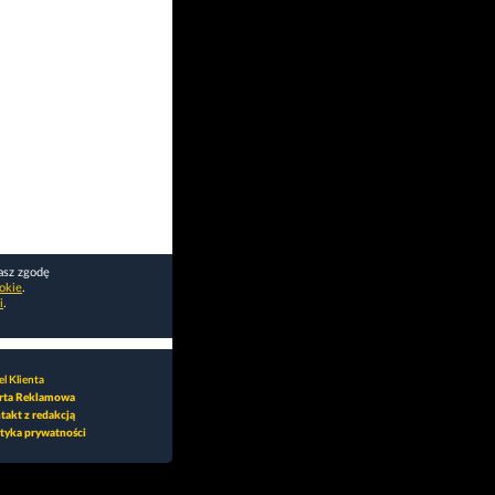
asz zgodę
okie
.
i
.
l Klienta
rta Reklamowa
takt z redakcją
ityka prywatności