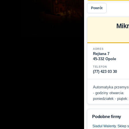
Powrót
Mik
ADRES
Rejtana 7
45-332 Opole
TELEFON
(77) 423 03 30
Automatyka przemys
- godziny otwarcia:
poniedziałek - piątek:
Podobne firmy
Siadul Walenty. Sklep