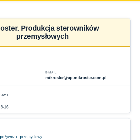
roster. Produkcja sterowników
przemysłowych
E-MAIL
mikroster@ap-mikroster.com.pl
łowa
 8-16
 spożywczo - przemysłowy