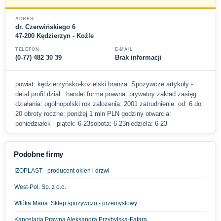
ADRES
dr. Czerwińskiego 6
47-200 Kędzierzyn - Koźle
TELEFON
E-MAIL
(0-77) 482 30 39
Brak informacji
powiat: kędzierzyńsko-kozielski branża: Spożywcze artykuły -
detal profil dział.: handel forma prawna: prywatny zakład zasięg
działania: ogolnopolski rok założenia: 2001 zatrudnienie: od: 6 do:
20 obroty roczne: poniżej 1 mln PLN godziny otwarcia:
poniedziałek - piątek: 6-23sobota: 6-23niedziela: 6-23
Podobne firmy
IZOPLAST - producent okien i drzwi
West-Pol. Sp. z o.o.
Włóka Maria. Sklep spożywczo - przemysłowy
Kancelaria Prawna Aleksandra Przybylska-Fąfara