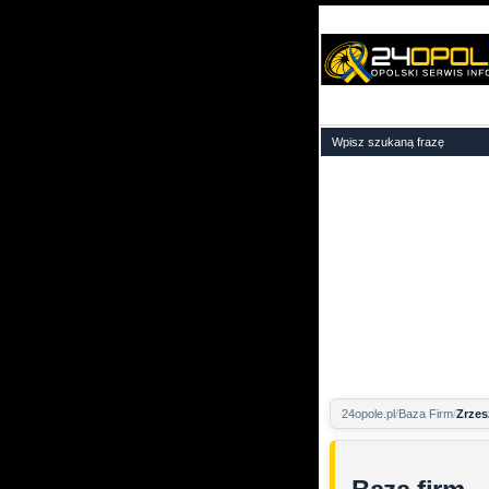
24opole.pl
Baza Firm
Zrzes