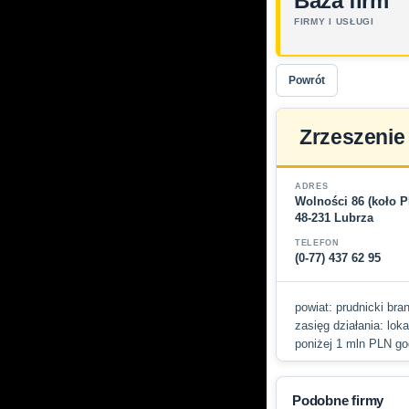
Baza firm
FIRMY I USŁUGI
Powrót
Zrzeszenie
ADRES
Wolności 86 (koło 
48-231 Lubrza
TELEFON
(0-77) 437 62 95
powiat: prudnicki bran
zasięg działania: lok
poniżej 1 mln PLN god
Podobne firmy