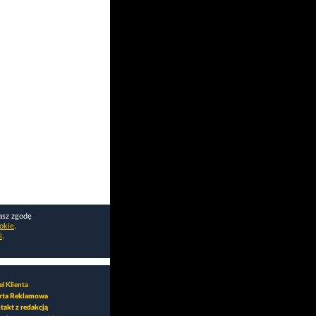
asz zgodę
okie
.
i
.
l Klienta
rta Reklamowa
takt z redakcją