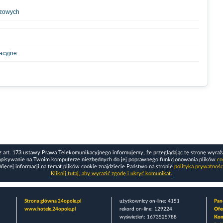
azowych
racyjne
z art. 173 ustawy Prawa Telekomunikacyjnego informujemy, że przeglądając tę stronę wyraż
apisywanie na Twoim komputerze niezbędnych do jej poprawnego funkcjonowania plików
co
ięcej informacji na temat plików cookie znajdziecie Państwo na stronie
polityka prywatnośc
Kliknij tutaj, aby wyrazić zgodę i ukryć komunikat.
Strona główna 24opole.pl
użytkownicy on-line: 4151
Pane
www.hotele.24opole.pl
rekord on-line: 129224
Ofe
wyświetleń: 1673525788
Kon