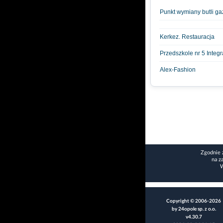
Punkt wymiany butli g
Kerkez. Restauracja
Przedszkole nr 5 Integ
Alex-Fashion
Zgodnie 
na z
W
Copyright © 2006-2026
by 24opole sp. z o.o.
v4.30.7