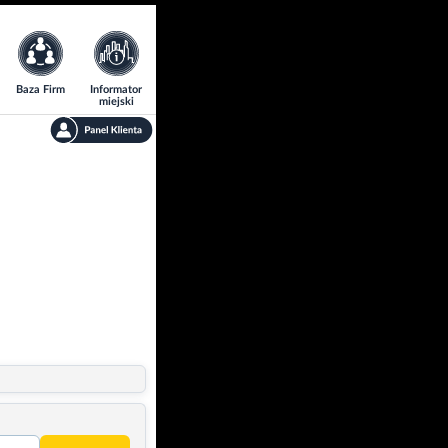
Baza Firm
Informator
miejski