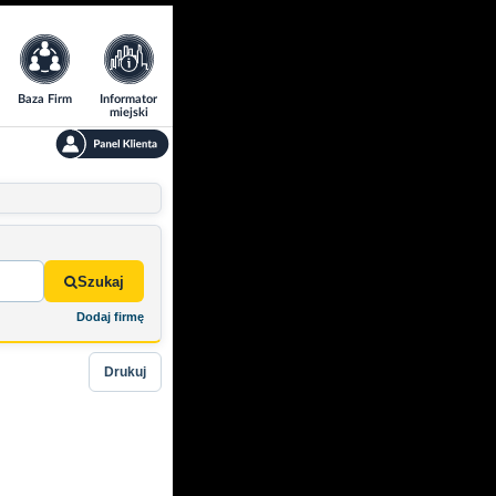
Baza Firm
Informator
miejski
Szukaj
Dodaj firmę
Drukuj