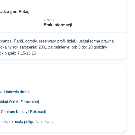
 Ładza gm. Pokój
E-MAIL
Brak informacji
ranża: Parki, ogrody, rezerwaty profil dział.: usługi forma prawna:
 lokalny rok założenia: 2001 zatrudnienie: od: 6 do: 20 godziny
 - piątek: 7:15-15:15
a. Hodowla drobiu
akład Opieki Zdrowotnej
Centrum Kultury i Rekreacji
eczątek, mała poligrafia, reklama