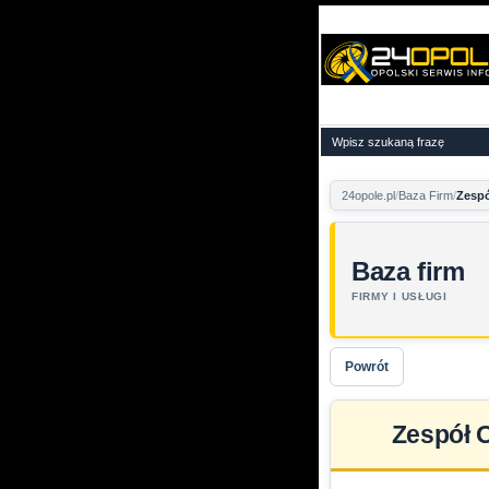
24opole.pl
Baza Firm
Zespó
Baza firm
FIRMY I USŁUGI
Powrót
Zespół 