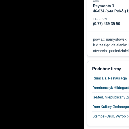
ADRES
Reymonta 3
46-034 (p-ta Pokój)
TELEFON
(0-77) 469 35 50
powiat: namysłowski b
b.d zasięg działania:
otwarcia: poniedziałek
Podobne firmy
Rumcajs. Restauracja
Dembończyk Hildegard
Is-Med. Niepubliczny Z
Dom Kultury Gminnego 
Stempel-Druk. Wyrób pi