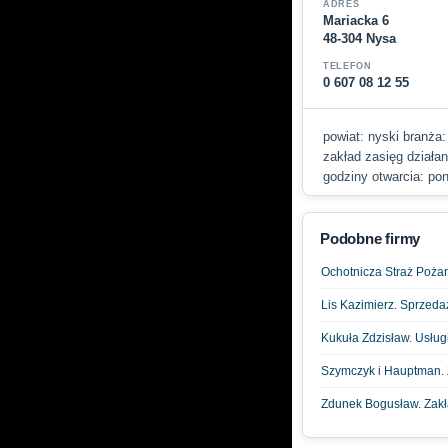
ADRES
Mariacka 6
48-304 Nysa
TELEFON
0 607 08 12 55
powiat: nyski branża:
zakład zasięg działan
godziny otwarcia: pon
Podobne firmy
Ochotnicza Straż Poża
Lis Kazimierz. Sprzedaż
Kukuła Zdzisław. Usługi
Szymczyk i Hauptman.
Zdunek Bogusław. Zakł