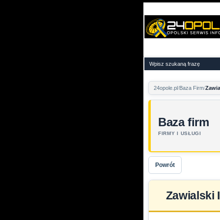
24opole.pl
Baza Firm
Zawia
Baza firm
FIRMY I USŁUGI
Powrót
Zawialski 