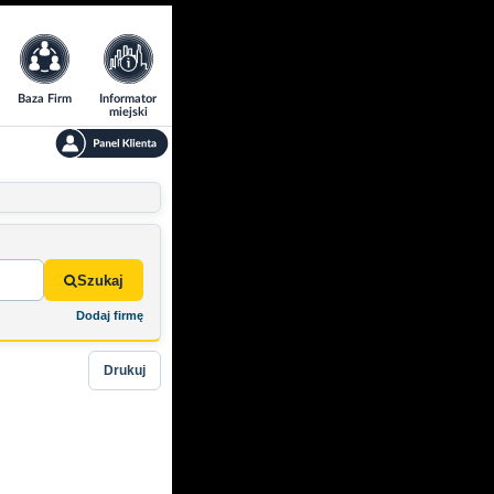
Baza Firm
Informator
miejski
Szukaj
Dodaj firmę
Drukuj