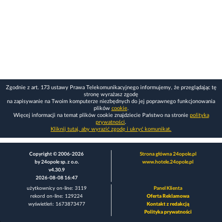
Zgodnie z art. 173 ustawy Prawa Telekomunikacyjnego informujemy, że przeglądając tę
stronę wyrażasz zgodę
na zapisywanie na Twoim komputerze niezbędnych do jej poprawnego funkcjonowania
plików
cookie
.
Więcej informacji na temat plików cookie znajdziecie Państwo na stronie
polityka
prywatności
.
Kliknij tutaj, aby wyrazić zgodę i ukryć komunikat.
Copyright © 2006-2026
Strona główna 24opole.pl
by 24opole sp. z o.o.
www.hotele.24opole.pl
v4.30.9
2026-08-08 16:47
użytkownicy on-line: 3119
Panel Klienta
rekord on-line: 129224
Oferta Reklamowa
wyświetleń: 1673873477
Kontakt z redakcją
Polityka prywatności