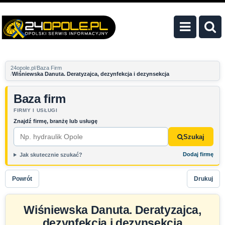
24opole.pl
Baza Firm
Wiśniewska Danuta. Deratyzajca, dezynfekcja i dezynsekcja
Baza firm
FIRMY I USŁUGI
Znajdź firmę, branżę lub usługę
Szukaj
Dodaj firmę
Jak skutecznie szukać?
Powrót
Drukuj
Wiśniewska Danuta. Deratyzajca,
dezynfekcja i dezynsekcja