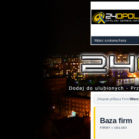
24opole.pl
Baza Firm
Wierz
Baza firm
FIRMY I USŁUGI