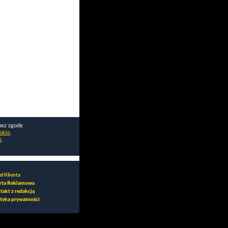
asz zgodę
okie
.
i
.
l Klienta
rta Reklamowa
takt z redakcją
ityka prywatności