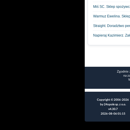
Miś SC. Sklep spożywc
Warmuz Ewelina. Skle
Straight. Doradztwo pe
Napieraj Kazimierz. Za
Zgodnie 
na z
W
Copyright © 2006-2026
by 24opole sp. z o.o.
v4.30.7
2026-08-06 01:15