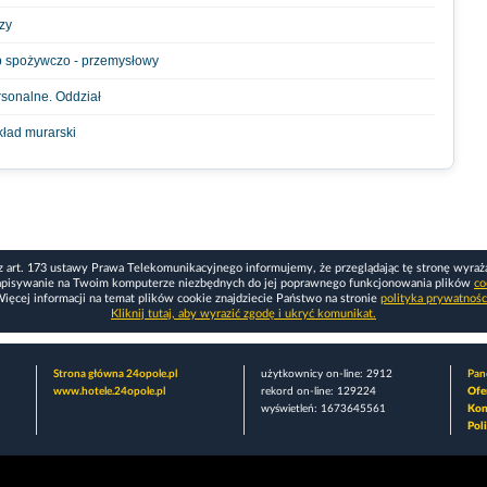
zy
p spożywczo - przemysłowy
rsonalne. Oddział
kład murarski
z art. 173 ustawy Prawa Telekomunikacyjnego informujemy, że przeglądając tę stronę wyraż
apisywanie na Twoim komputerze niezbędnych do jej poprawnego funkcjonowania plików
co
ięcej informacji na temat plików cookie znajdziecie Państwo na stronie
polityka prywatnośc
Kliknij tutaj, aby wyrazić zgodę i ukryć komunikat.
Strona główna 24opole.pl
użytkownicy on-line: 2912
Pane
www.hotele.24opole.pl
rekord on-line: 129224
Ofe
wyświetleń: 1673645561
Kon
Pol