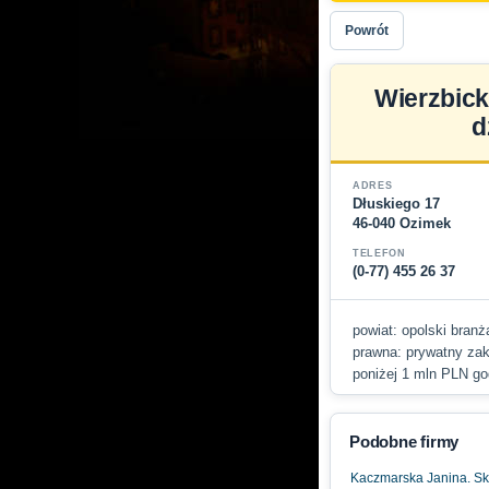
Powrót
Wierzbicki
d
ADRES
Dłuskiego 17
46-040 Ozimek
TELEFON
(0-77) 455 26 37
powiat: opolski branża
prawna: prywatny zakł
poniżej 1 mln PLN go
Podobne firmy
Kaczmarska Janina. Sk