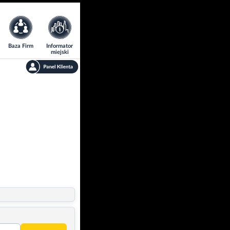
Baza Firm
Informator
miejski