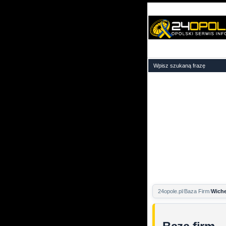
24opole.pl
Baza Firm
Wiche