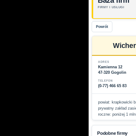
Baza firm
FIRMY I USŁUGI
Powrót
Wicher
ADRES
Kamienna 12
47-320 Gogolin
TELEFON
(0-77) 466 65 83
powiat: krapkowicki br
prywatny zakład zasię
roczne: poniżej 1 mln
Podobne firmy