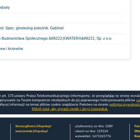
modowy
ed. Spec. ginekolog położnik. Gabinet
 Budownictwa Społecznego &#8222;KWATERA&#8221; Sp. z o.o.
rzew i krzewów
z art. 173 ustawy Prawa Telekomunikacyjnego informujemy, że przeglądając tę stronę wyraż
apisywanie na Twoim komputerze niezbędnych do jej poprawnego funkcjonowania plików
co
ięcej informacji na temat plików cookie znajdziecie Państwo na stronie
polityka prywatnośc
Kliknij tutaj, aby wyrazić zgodę i ukryć komunikat.
Strona główna 24opole.pl
użytkownicy on-line: 3389
Pane
www.hotele.24opole.pl
rekord on-line: 129224
Ofe
wyświetleń: 1673265776
Kon