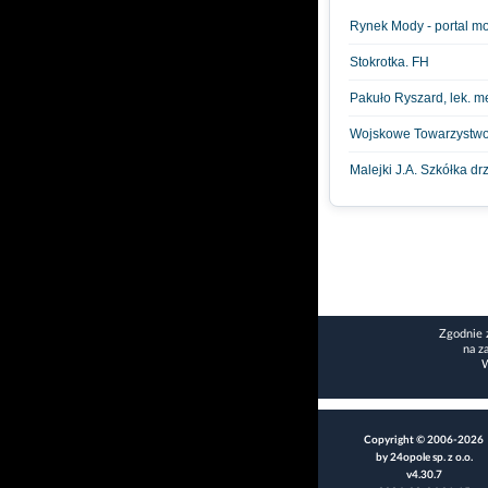
Rynek Mody - portal 
Stokrotka. FH
Pakuło Ryszard, lek. m
Wojskowe Towarzystwo
Malejki J.A. Szkółka d
Zgodnie 
na z
W
Copyright © 2006-2026
by 24opole sp. z o.o.
v4.30.7