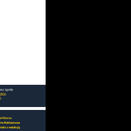
asz zgodę
okie
.
i
.
l Klienta
rta Reklamowa
takt z redakcją