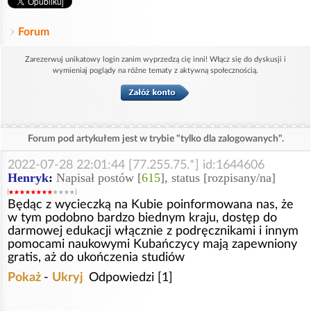
Forum
Zarezerwuj unikatowy login zanim wyprzedzą cię inni! Włącz się do dyskusji i
wymieniaj poglądy na różne tematy z aktywną społecznością.
Forum pod artykułem jest w trybie "tylko dla zalogowanych".
2022-07-28 22:01:44 [77.255.75.*] id:1644606
Henryk
:
Napisał postów [
615
], status [rozpisany/na]
Będąc z wycieczką na Kubie poinformowana nas, że
w tym podobno bardzo biednym kraju, dostęp do
darmowej edukacji włącznie z podręcznikami i innym
pomocami naukowymi Kubańczycy mają zapewniony
gratis, aż do ukończenia studiów
Pokaż
-
Ukryj
Odpowiedzi [1]