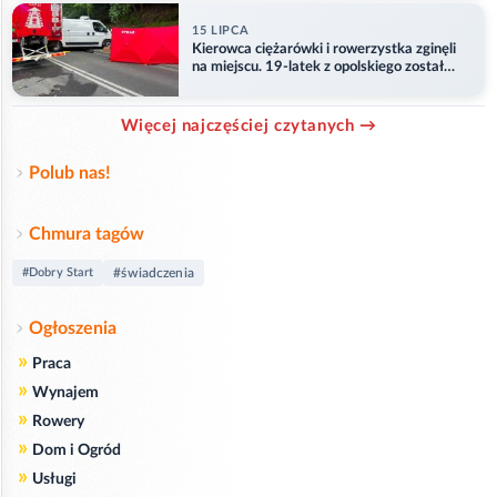
15 LIPCA
Kierowca ciężarówki i rowerzystka zginęli
na miejscu. 19-latek z opolskiego został
ranny
Więcej najczęściej czytanych →
Polub nas!
Chmura tagów
#Dobry Start
#świadczenia
Ogłoszenia
»
Praca
»
Wynajem
»
Rowery
»
Dom i Ogród
»
Usługi