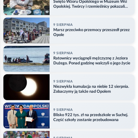
Święto Wzoru Opolskiego w Muzeum Wsi
Opolskiej. Twórcy i rzemieślnicy pokazali
swoje prace
9 SIERPNIA
Marsz przeciwko przemocy przeszedł przez
Opole
9 SIERPNIA
Ratownicy wyciągnęli mężczyznę z Jeziora
Dużego. Ponad godzinę walczyli o jego życie
9 SIERPNIA
Niezwykła kumulacja na niebie 12 sierpnia.
Zobaczymy ją także nad Opolem
9 SIERPNIA
Blisko 922 tys. zł na przedszkole w Suchej.
Część szkoły zostanie przebudowana