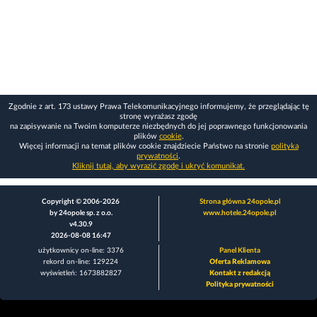
Zgodnie z art. 173 ustawy Prawa Telekomunikacyjnego informujemy, że przeglądając tę
stronę wyrażasz zgodę
na zapisywanie na Twoim komputerze niezbędnych do jej poprawnego funkcjonowania
plików
cookie
.
Więcej informacji na temat plików cookie znajdziecie Państwo na stronie
polityka
prywatności
.
Kliknij tutaj, aby wyrazić zgodę i ukryć komunikat.
Copyright © 2006-2026
Strona główna 24opole.pl
by 24opole sp. z o.o.
www.hotele.24opole.pl
v4.30.9
2026-08-08 16:47
użytkownicy on-line: 3376
Panel Klienta
rekord on-line: 129224
Oferta Reklamowa
wyświetleń: 1673882827
Kontakt z redakcją
Polityka prywatności