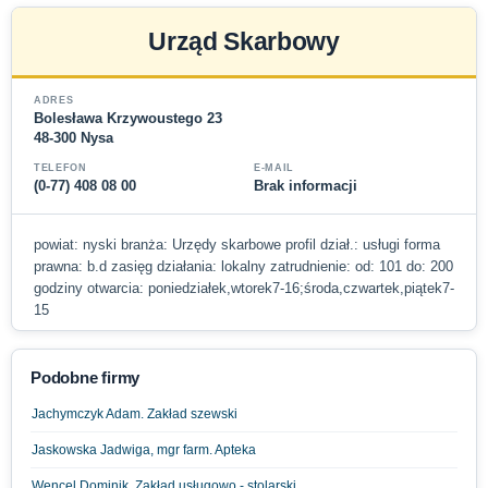
Urząd Skarbowy
ADRES
Bolesława Krzywoustego 23
48-300 Nysa
TELEFON
E-MAIL
(0-77) 408 08 00
Brak informacji
powiat: nyski branża: Urzędy skarbowe profil dział.: usługi forma
prawna: b.d zasięg działania: lokalny zatrudnienie: od: 101 do: 200
godziny otwarcia: poniedziałek,wtorek7-16;środa,czwartek,piątek7-
15
Podobne firmy
Jachymczyk Adam. Zakład szewski
Jaskowska Jadwiga, mgr farm. Apteka
Wencel Dominik. Zakład usługowo - stolarski