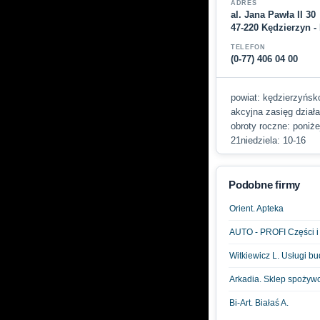
ADRES
al. Jana Pawła II 30
47-220 Kędzierzyn -
TELEFON
(0-77) 406 04 00
powiat: kędzierzyńsko
akcyjna zasięg działa
obroty roczne: poniże
21niedziela: 10-16
Podobne firmy
Orient. Apteka
AUTO - PROFI Części 
Witkiewicz L. Usługi b
Arkadia. Sklep spożyw
Bi-Art. Białaś A.