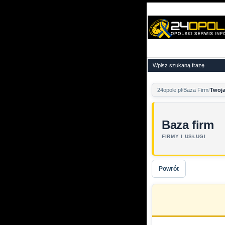
24opole.pl
Baza Firm
Twoja
Baza firm
FIRMY I USŁUGI
Powrót