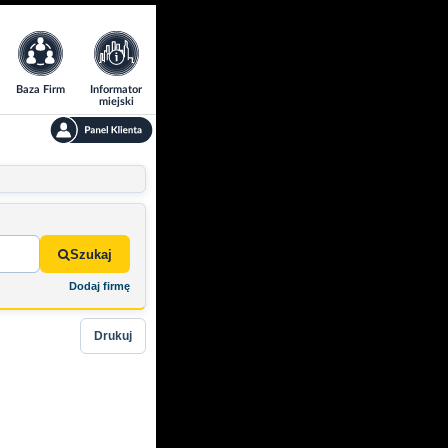
Baza Firm
Informator
miejski
Szukaj
Dodaj firmę
Drukuj