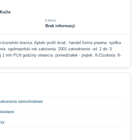
 Koźle
E-MAIL
Brak informacji
-kozielski branża: Apteki profil dział.: handel forma prawna: spółka
nia: ogolnopolski rok założenia: 2001 zatrudnienie: od: 1 do: 5
j 1 mln PLN godziny otwarcia: poniedziałek - piątek: 8-21sobota: 8-
i akcesoria samochodowe
udowlane
czy