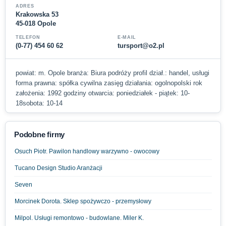
ADRES
Krakowska 53
45-018 Opole
TELEFON
E-MAIL
(0-77) 454 60 62
tursport@o2.pl
powiat: m. Opole branża: Biura podróży profil dział.: handel, usługi
forma prawna: spółka cywilna zasięg działania: ogolnopolski rok
założenia: 1992 godziny otwarcia: poniedziałek - piątek: 10-
18sobota: 10-14
Podobne firmy
Osuch Piotr. Pawilon handlowy warzywno - owocowy
Tucano Design Studio Aranżacji
Seven
Morcinek Dorota. Sklep spożywczo - przemysłowy
Milpol. Usługi remontowo - budowlane. Miler K.