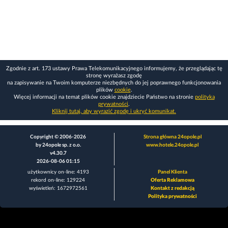
Zgodnie z art. 173 ustawy Prawa Telekomunikacyjnego informujemy, że przeglądając tę
stronę wyrażasz zgodę
na zapisywanie na Twoim komputerze niezbędnych do jej poprawnego funkcjonowania
plików
cookie
.
Więcej informacji na temat plików cookie znajdziecie Państwo na stronie
polityka
prywatności
.
Kliknij tutaj, aby wyrazić zgodę i ukryć komunikat.
Copyright © 2006-2026
Strona główna 24opole.pl
by 24opole sp. z o.o.
www.hotele.24opole.pl
v4.30.7
2026-08-06 01:15
użytkownicy on-line: 4193
Panel Klienta
rekord on-line: 129224
Oferta Reklamowa
wyświetleń: 1672972561
Kontakt z redakcją
Polityka prywatności