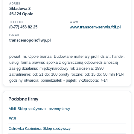
ADRES
Składowa 2
45-124 Opole
TELEFON
WWW
(0-77) 453 82 25
www.transcem-serwis.fdf.pl
E-MAIL
transcemopole@wp.pl
powiat: m. Opole branża: Budowlane materiały profil dział.: handel,
usługi forma prawna: spółka z ograniczoną odpowiedzialnością
zasięg działania: międzynarodowy rok założenia: 1990
zatrudnienie: od: 21 do: 100 obroty roczne: od: 15 do: 50 mln PLN
godziny otwarcia: poniedziałek - piątek: 7-18sobota: 7-14
Podobne firmy
Alldi. Sklep spożywczo - przemysłowy
ECR
Ostrówka Kazimierz. Sklep spożywczy