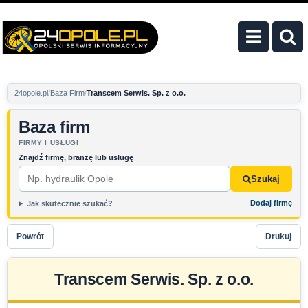
24opole.pl
Baza Firm
Transcem Serwis. Sp. z o.o.
Baza firm
FIRMY I USŁUGI
Znajdź firmę, branżę lub usługę
Szukaj
Dodaj firmę
Jak skutecznie szukać?
Powrót
Drukuj
Transcem Serwis. Sp. z o.o.